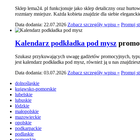
Sklep lema24. pl funkcjonuje jako sklep detaliczny oraz hurtow
rozmiary mniejsze. Każda kobieta znajdzie dla siebie elegancki
Data dodania: 22.07.2026
Zobacz szczegóły wpisu »
Promuj s
Kalendarz podkładka pod mysz
promow
Szukasz przykuwających uwagę gadżetów promocyjnych, typu p
jest kalendarz podkładka pod mysz, również ją u nas znajdziesz.
Data dodania: 03.07.2026
Zobacz szczegóły wpisu »
Promuj s
dolnośląskie
kujawsko-pomorskie
lubelskie
lubuskie
łódzkie
małopolskie
mazowieckie
opolskie
podkarpackie
podlaskie
pomorskie