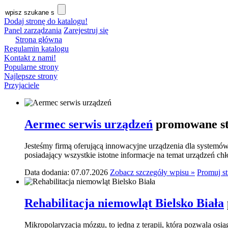
Dodaj stronę do katalogu!
Panel zarządzania
Zarejestruj się
Strona główna
Regulamin katalogu
Kontakt z nami!
Popularne strony
Najlepsze strony
Przyjaciele
Aermec serwis urządzeń
promowane st
Jesteśmy firmą oferującą innowacyjne urządzenia dla systemó
posiadający wszystkie istotne informacje na temat urządzeń ch
Data dodania: 07.07.2026
Zobacz szczegóły wpisu »
Promuj s
Rehabilitacja niemowląt Bielsko Biała
Mikropolaryzacja mózgu, to jedna z terapii, która pozwala osi