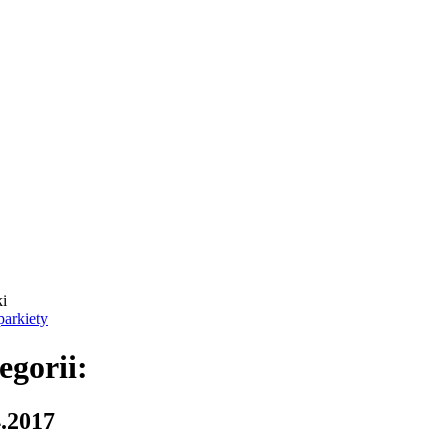
ki
parkiety
egorii:
4.2017