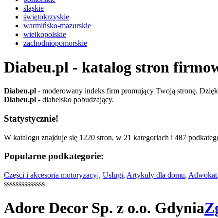
śląskie
świętokrzyskie
warmińsko-mazurskie
wielkopolskie
zachodniopomorskie
Diabeu.pl - katalog stron firmo
Diabeu.pl
- moderowany indeks firm promujący Twoją stronę. Dzięki 
Diabeu.pl
- diabelsko pobudzający.
Statystycznie!
W katalogu znajduje się 1220 stron, w 21 kategoriach i 487 podkatego
Popularne podkategorie:
Części i akcesoria motoryzacyj
,
Usługi
,
Artykuły dla domu
,
Adwokat
ssssssssssssss
Adore Decor Sp. z o.o. Gdynia
Z