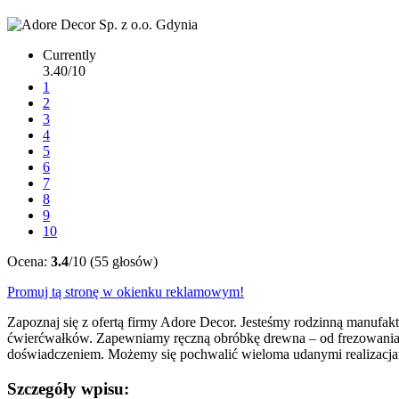
Currently
3.40/10
1
2
3
4
5
6
7
8
9
10
Ocena:
3.4
/10 (55 głosów)
Promuj tą stronę w okienku reklamowym!
Zapoznaj się z ofertą firmy Adore Decor. Jesteśmy rodzinną manufak
ćwierćwałków. Zapewniamy ręczną obróbkę drewna – od frezowania, 
doświadczeniem. Możemy się pochwalić wieloma udanymi realizacjam
Szczegóły wpisu: