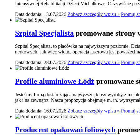
Intensywnej Rehabilitacji Dzieci Michałkowo. Oczywiście poza
Data dodania: 13.07.2026
Zobacz szczegóły wpisu »
Promuj s
Szpital Specjalista
promowane strony w
Szpital Specjalista, to placówka na najwyższym poziomie. Dzia
nerkowych. Jak więc widać, operacja laserowa jest powszechn
Data dodania: 28.07.2026
Zobacz szczegóły wpisu »
Promuj s
Profile aluminiowe Łódź
promowane st
Jesteśmy firmą dostarczającą najwyższej klasy wyroby z meta
jak i na zewnątrz. Nasza propozycja obejmuje m. in. wytrzymał
Data dodania: 16.07.2026
Zobacz szczegóły wpisu »
Promuj s
Producent opakowań foliowych
promow