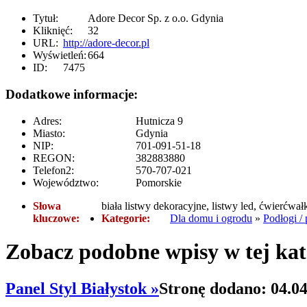
Tytuł:
Adore Decor Sp. z o.o. Gdynia
Kliknięć:
32
URL:
http://adore-decor.pl
Wyświetleń:
664
ID:
7475
Dodatkowe informacje:
Adres:
Hutnicza 9
Miasto:
Gdynia
NIP:
701-091-51-18
REGON:
382883880
Telefon2:
570-707-021
Województwo:
Pomorskie
Słowa
biała listwy dekoracyjne, listwy led, ćwierćwał
kluczowe:
Kategorie:
Dla domu i ogrodu
»
Podłogi / 
Zobacz podobne wpisy w tej kat
Panel Styl Białystok »
Stronę dodano: 04.0