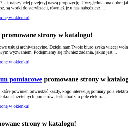
jak najszybciej przejrzyj naszą propozycję. Uwzględnia ona dobre ja
 są worki do sterylizacji, również je u nas nabędziesz....
tronę w okienku!
promowane strony w katalogu!
we usługi archiwizacyjne. Dzięki nam Twoje biuro zyska więcej wol
owym wyzwaniem. Podejmiemy się również zadania, jakim jest ...
tronę w okienku!
ium pomiarowe
promowane strony w katalo
tóre powinien odwiedzić każdy, kogo interesują pomiary pola elektr
konać rzetelnych pomiarów. Jeśli chodzi o pole elektro...
tronę w okienku!
owane strony w katalogu!