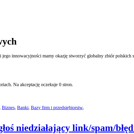
wych
jego innowacyjności mamy okazję stworzyć globalny zbiór polskich st
riach. Na akceptację oczekuje 0 stron.
,
Biznes
,
Banki
,
Bazy firm i przedsiębiorstw
,
głoś niedziałający link/spam/błę