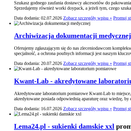
Szukasz godnego zaufania dostawcy akcesoriów do pakowania? 
Sprzedajemy również worki doypack, a jeżeli tym, czego szukasz,
Data dodania: 02.07.2026
Zobacz szczegóły wpisu »
Promuj s
Archiwizacja dokumentacji medycznej
Oferujemy zgłaszającym się do nas zleceniodawcom komplekso
specjalność, a ochrona poufnych informacji jest naszym klucz
Data dodania: 20.07.2026
Zobacz szczegóły wpisu »
Promuj s
Kwant-Lab - akredytowane laborator
Akredytowane laboratorium pomiarowe Kwant-Lab to miejsce, k
akredytowane posiada odpowiednią aparaturę oraz wiedzę, by do
Data dodania: 16.07.2026
Zobacz szczegóły wpisu »
Promuj s
Lema24.pl - sukienki damskie xxl
prom