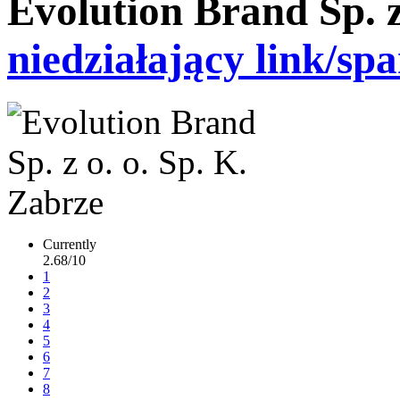
Evolution Brand Sp. z
niedziałający link/sp
Currently
2.68/10
1
2
3
4
5
6
7
8