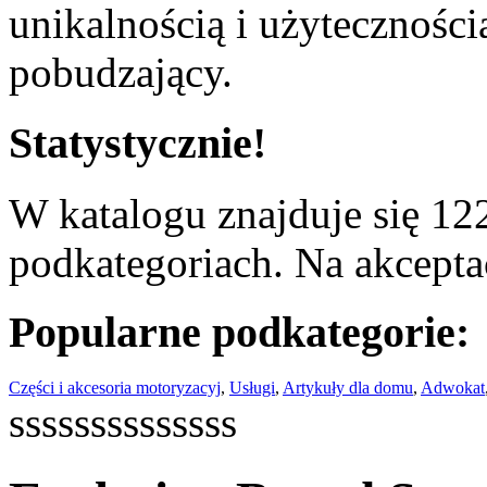
unikalnością i użyteczności
pobudzający.
Statystycznie!
W katalogu znajduje się 122
podkategoriach. Na akceptac
Popularne podkategorie:
Części i akcesoria motoryzacyj
,
Usługi
,
Artykuły dla domu
,
Adwokat
ssssssssssssss