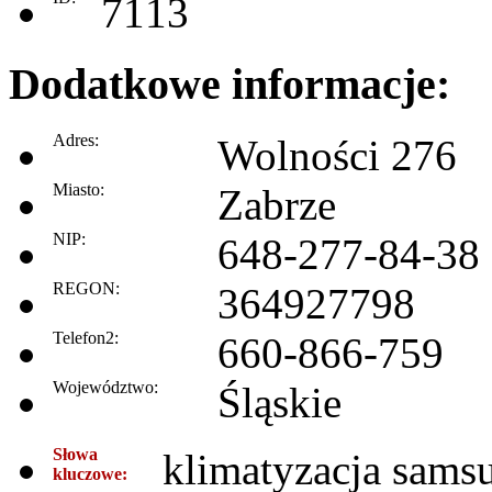
7113
Dodatkowe informacje:
Adres:
Wolności 276
Miasto:
Zabrze
NIP:
648-277-84-38
REGON:
364927798
Telefon2:
660-866-759
Województwo:
Śląskie
Słowa
klimatyzacja samsu
kluczowe: