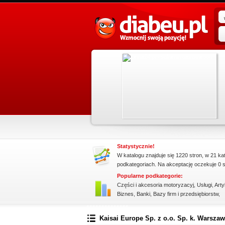
promowane strony w katalogu!
apraw.
Data dodania: 16.07.2026
ów,
Zobacz szczegóły wpisu »
in.
Promuj stronę w okienku!
Statystycznie!
W katalogu znajduje się 1220 stron, w 21 ka
podkategoriach. Na akceptację oczekuje 0 s
Popularne podkategorie:
Części i akcesoria motoryzacyj
,
Usługi
,
Arty
Biznes
,
Banki
,
Bazy firm i przedsiębiorstw
,
ssssssssssssss
Kaisai Europe Sp. z o.o. Sp. k. Warsza