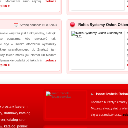
ści. Montażem saun zajmuj...
zobacz
pisu »
Roltis Systemy Osłon Okien
Stronę dodano: 16.09.2024
awski wnętrza jest funkcjonalny, a dzięki
zo popularny. Aby stworzyć taki
ki styl w swoim otoczeniu wystarczy
klep scandiconcept. pl. Znaleźć tam
kty takich marek jak Nordal lub Madam
ynawskie dodatki od takich fir...
zobacz
pisu »
Isaart Izabela Rob
Kochasz bursztyn i marzy c
 prostaty laserem
,
Możesz skorzystać z ofert
ty
darmowy katalog
,
się w sprzedaży prz...
zob
tron
katalog stron
,
ww
katalog
pomoc
,
,