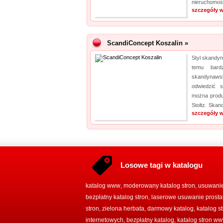
nieruchomo
szczegóły w
ScandiConcept Koszalin »
Styl skandyn
temu bard
skandynaws
odwiedzić s
można produ
Stoltz. Skand
szczegóły w
Losowe tagi w katalogu
katalog www
moderowany katalog stron
usuwanie
,
,
bezpłatny katalog stron
laserowe usuwanie prosta
,
stron
zielona herbata
darmowy katalog
katalog s
,
,
,
internetowych
bezpłatny katalog
katalog stron w
,
,