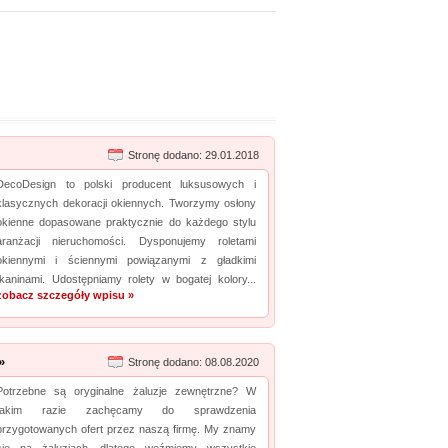
Stronę dodano: 29.01.2018
DecoDesign to polski producent luksusowych i
klasycznych dekoracji okiennych. Tworzymy osłony
okienne dopasowane praktycznie do każdego stylu
aranżacji nieruchomości. Dysponujemy roletami
okiennymi i ściennymi powiązanymi z gładkimi
tkaninami. Udostępniamy rolety w bogatej kolory...
zobacz szczegóły wpisu »
»
Stronę dodano: 08.08.2020
Potrzebne są oryginalne żaluzje zewnętrzne? W
takim razie zachęcamy do sprawdzenia
przygotowanych ofert przez naszą firmę. My znamy