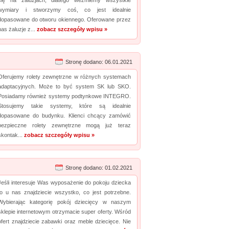
się na żaluzjach, dlatego weźmiemy wszystkie
wymiary i stworzymy coś, co jest idealnie
dopasowane do otworu okiennego. Oferowane przez
nas żaluzje z...
zobacz szczegóły wpisu »
Stronę dodano: 06.01.2021
Oferujemy rolety zewnętrzne w różnych systemach
adaptacyjnych. Może to być system SK lub SKO.
Posiadamy również systemy podtynkowe INTEGRO.
Stosujemy takie systemy, które są idealnie
dopasowane do budynku. Klienci chcący zamówić
bezpieczne rolety zewnętrzne mogą już teraz
skontak...
zobacz szczegóły wpisu »
Stronę dodano: 01.02.2021
Jeśli interesuje Was wyposażenie do pokoju dziecka
to u nas znajdziecie wszystko, co jest potrzebne.
Wybierając kategorię pokój dziecięcy w naszym
sklepie internetowym otrzymacie super oferty. Wśród
ofert znajdziecie zabawki oraz meble dziecięce. Nie