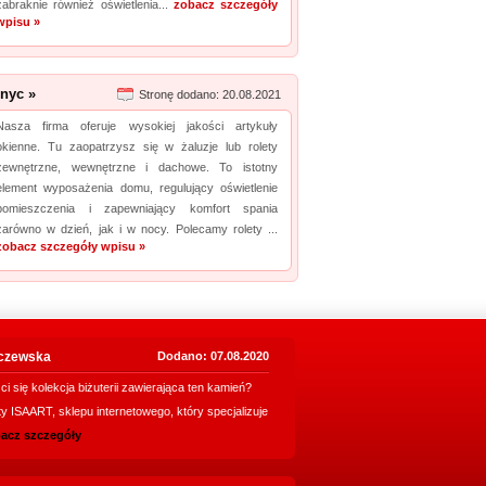
zabraknie również oświetlenia...
zobacz szczegóły
wpisu »
nyc »
Stronę dodano: 20.08.2021
Nasza firma oferuje wysokiej jakości artykuły
okienne. Tu zaopatrzysz się w żaluzje lub rolety
zewnętrzne, wewnętrzne i dachowe. To istotny
element wyposażenia domu, regulujący oświetlenie
pomieszczenia i zapewniający komfort spania
zarówno w dzień, jak i w nocy. Polecamy rolety ...
zobacz szczegóły wpisu »
aczewska
Dodano: 07.08.2020
i się kolekcja biżuterii zawierająca ten kamień?
y ISAART, sklepu internetowego, który specjalizuje
acz szczegóły