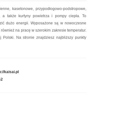
ścienne, kasetonowe, przypodłogowo-podstropowe,
e, a także kurtyny powietrza i pompy ciepła. To
ędzić dużo energii. Wyposażone są w nowoczesne
 również na pracę w szerokim zakresie temperatur.
 Polski. Na stronie znajdziesz najbliższy punkty
p://kaisai.pl
62