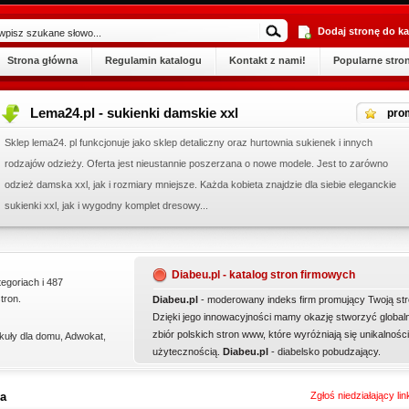
Dodaj stronę do ka
Strona główna
Regulamin katalogu
Kontakt z nami!
Popularne stro
Lema24.pl - sukienki damskie xxl
pro
Sklep lema24. pl funkcjonuje jako sklep detaliczny oraz hurtownia sukienek i innych
rodzajów odzieży. Oferta jest nieustannie poszerzana o nowe modele. Jest to zarówno
odzież damska xxl, jak i rozmiary mniejsze. Każda kobieta znajdzie dla siebie eleganckie
sukienki xxl, jak i wygodny komplet dresowy...
Diabeu.pl - katalog stron firmowych
tegoriach i 487
tron.
Diabeu.pl
- moderowany indeks firm promujący Twoją str
Dzięki jego innowacyjności mamy okazję stworzyć global
zbiór polskich stron www, które wyróżniają się unikalności
kuły dla domu
,
Adwokat
,
użytecznością.
Diabeu.pl
- diabelsko pobudzający.
wa
Zgłoś niedziałający li