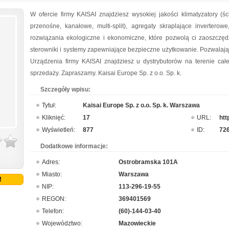
W ofercie firmy KAISAI znajdziesz wysokiej jakości klimatyzatory (
przenośne, kanałowe, multi-split), agregaty skraplające inverterow
rozwiązania ekologiczne i ekonomiczne, które pozwolą ci zaoszcz
sterowniki i systemy zapewniające bezpieczne użytkowanie. Pozwalają
Urządzenia firmy KAISAI znajdziesz u dystrybutorów na terenie całej
sprzedaży. Zapraszamy. Kaisai Europe Sp. z o.o. Sp. k.
Szczegóły wpisu:
Tytuł:
Kaisai Europe Sp. z o.o. Sp. k. Warszawa
Kliknięć:
17
URL:
htt
Wyświetleń:
877
ID:
72
Dodatkowe informacje:
Adres:
Ostrobramska 101A
Miasto:
Warszawa
!
NIP:
113-296-19-55
REGON:
369401569
Telefon:
(60)-144-03-40
Województwo:
Mazowieckie