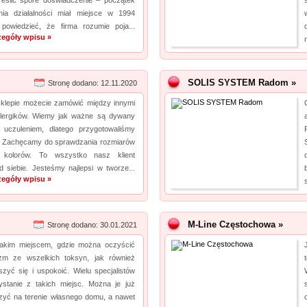
reślić spore doświadczenie – początek
nia działalności miał miejsce w 1994
powiedzieć, że firma rozumie poja...
zegóły wpisu »
SOLIS SYSTEM Radom »
Stronę dodano: 12.11.2020
lepie możecie zamówić między innymi
lergików. Wiemy jak ważne są dywany
uczuleniem, dlatego przygotowaliśmy
ę. Zachęcamy do sprawdzania rozmiarów
kolorów. To wszystko nasz klient
 siebie. Jesteśmy najlepsi w tworze...
zegóły wpisu »
M-Line Częstochowa »
Stronę dodano: 30.01.2021
takim miejscem, gdzie można oczyścić
zm ze wszelkich toksyn, jak również
zyć się i uspokoić. Wielu specjalistów
ystanie z takich miejsc. Można je już
rzyć na terenie własnego domu, a nawet