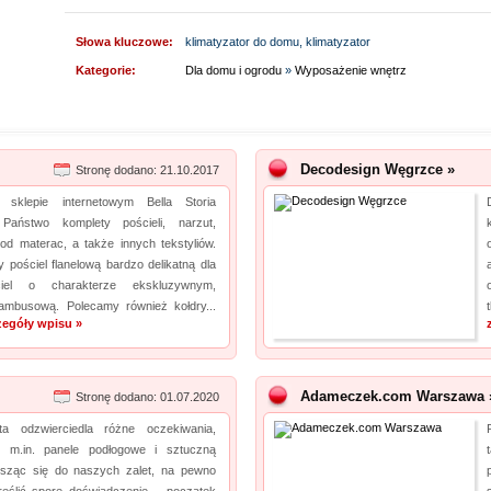
Słowa kluczowe:
klimatyzator do domu, klimatyzator
Kategorie:
Dla domu i ogrodu
»
Wyposażenie wnętrz
Decodesign Węgrzce »
Stronę dodano: 21.10.2017
klepie internetowym Bella Storia
 Państwo komplety pościeli, narzut,
od materac, a także innych tekstyliów.
 pościel flanelową bardzo delikatną dla
ciel o charakterze ekskluzywnym,
bambusową. Polecamy również kołdry...
zegóły wpisu »
Adameczek.com Warszawa 
Stronę dodano: 01.07.2020
ta odzwierciedla różne oczekiwania,
y m.in. panele podłogowe i sztuczną
sząc się do naszych zalet, na pewno