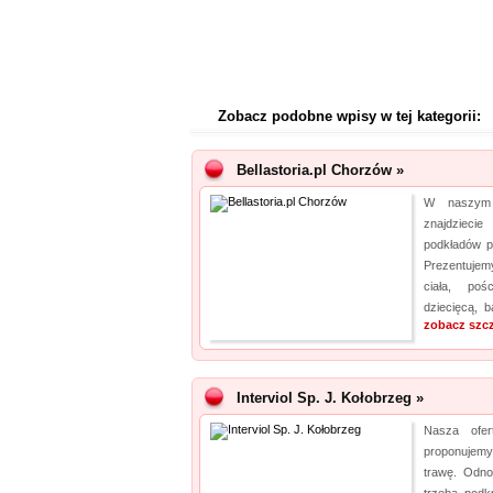
Zobacz podobne wpisy w tej kategorii:
Bellastoria.pl Chorzów »
W naszym s
znajdziecie
podkładów p
Prezentujemy
ciała, poś
dziecięcą, 
zobacz szc
Interviol Sp. J. Kołobrzeg »
Nasza ofer
proponujem
trawę. Odno