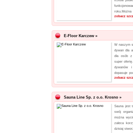
trzeba podk
funkcjonowa
roku.Można 
zobacz szc
E-Floor Karczew »
W naszym sk
dywan dla a
dla osób z 
super ofert
dywanów i 
dopasuje pod
zobacz szc
Sauna Line Sp. z o.o. Krosno »
Sauna jest 
swój organi
można wycis
zaleca korz
dzisiaj stwo