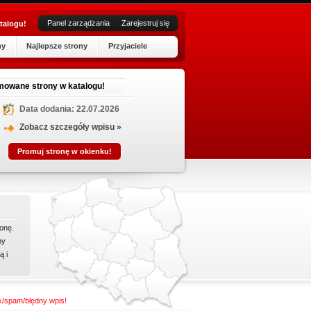
Panel zarządzania
Zarejestruj się
talogu!
ny
Najlepsze strony
Przyjaciele
S
mowane strony w katalogu!
Data dodania: 22.07.2026
Szpital 
jak i od
Zobacz szczegóły wpisu »
usuwani
Promuj stronę w okienku!
to pacje
onę.
ny
ą i
nk/spam/błędny wpis!