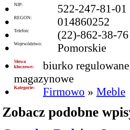
NIP:
522-247-81-01
REGON:
014860252
Telefon:
(22)-862-38-76
Województwo:
Pomorskie
Słowa
biurko regulowane,
kluczowe:
magazynowe
Kategorie:
Firmowo
»
Meble
Zobacz podobne wpisy