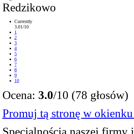
Currently
3.01/10
1
2
3
4
5
6
7
8
9
10
Ocena:
3.0
/10 (78 głosów)
Promuj tą stronę w okienk
Specjalnością naszej firmy 