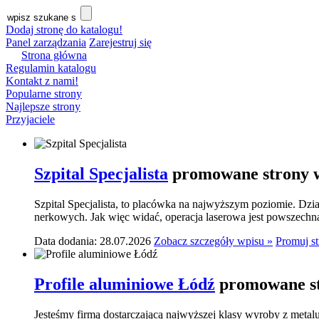
Dodaj stronę do katalogu!
Panel zarządzania
Zarejestruj się
Strona główna
Regulamin katalogu
Kontakt z nami!
Popularne strony
Najlepsze strony
Przyjaciele
Szpital Specjalista
promowane strony w
Szpital Specjalista, to placówka na najwyższym poziomie. Dzia
nerkowych. Jak więc widać, operacja laserowa jest powszechn
Data dodania: 28.07.2026
Zobacz szczegóły wpisu »
Promuj s
Profile aluminiowe Łódź
promowane st
Jesteśmy firmą dostarczającą najwyższej klasy wyroby z meta