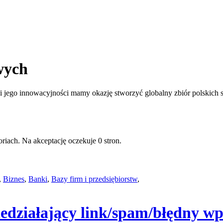
wych
jego innowacyjności mamy okazję stworzyć globalny zbiór polskich st
riach. Na akceptację oczekuje 0 stron.
,
Biznes
,
Banki
,
Bazy firm i przedsiębiorstw
,
iedziałający link/spam/błędny wp