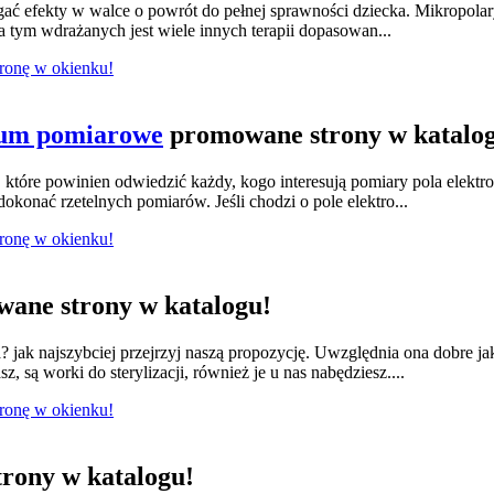
ągać efekty w walce o powrót do pełnej sprawności dziecka. Mikropola
 tym wdrażanych jest wiele innych terapii dopasowan...
tronę w okienku!
ium pomiarowe
promowane strony w katalo
tóre powinien odwiedzić każdy, kogo interesują pomiary pola elektr
konać rzetelnych pomiarów. Jeśli chodzi o pole elektro...
tronę w okienku!
ane strony w katalogu!
jak najszybciej przejrzyj naszą propozycję. Uwzględnia ona dobre ja
 są worki do sterylizacji, również je u nas nabędziesz....
tronę w okienku!
rony w katalogu!