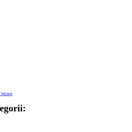
Odzież
egorii: