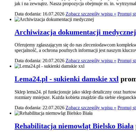
jak i na zewnątrz. Nasza propozycja obejmuje m. in. wytrzymał
Data dodania: 16.07.2026
Zobacz szczegóły wpisu »
Promuj s
Archiwizacja dokumentacji medycznej
Oferujemy zgłaszającym się do nas zleceniodawcom komplekso
specjalność, a ochrona poufnych informacji jest naszym klucz
Data dodania: 20.07.2026
Zobacz szczegóły wpisu »
Promuj s
Lema24.pl - sukienki damskie xxl
prom
Sklep lema24. pl funkcjonuje jako sklep detaliczny oraz hurtow
rozmiary mniejsze. Każda kobieta znajdzie dla siebie elegancki
Data dodania: 22.07.2026
Zobacz szczegóły wpisu »
Promuj s
Rehabilitacja niemowląt Bielsko Biała