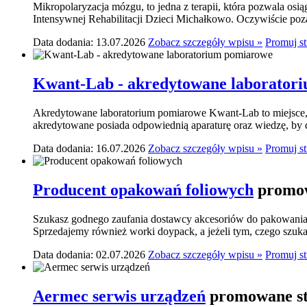
Mikropolaryzacja mózgu, to jedna z terapii, która pozwala osi
Intensywnej Rehabilitacji Dzieci Michałkowo. Oczywiście poza
Data dodania: 13.07.2026
Zobacz szczegóły wpisu »
Promuj s
Kwant-Lab - akredytowane laborator
Akredytowane laboratorium pomiarowe Kwant-Lab to miejsce, k
akredytowane posiada odpowiednią aparaturę oraz wiedzę, by do
Data dodania: 16.07.2026
Zobacz szczegóły wpisu »
Promuj s
Producent opakowań foliowych
promow
Szukasz godnego zaufania dostawcy akcesoriów do pakowania? 
Sprzedajemy również worki doypack, a jeżeli tym, czego szukasz,
Data dodania: 02.07.2026
Zobacz szczegóły wpisu »
Promuj s
Aermec serwis urządzeń
promowane st