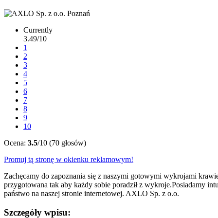
Currently
3.49/10
1
2
3
4
5
6
7
8
9
10
Ocena:
3.5
/10 (70 głosów)
Promuj tą stronę w okienku reklamowym!
Zachęcamy do zapoznania się z naszymi gotowymi wykrojami krawieck
przygotowana tak aby każdy sobie poradził z wykroje.Posiadamy intu
państwo na naszej stronie internetowej. AXLO Sp. z o.o.
Szczegóły wpisu: