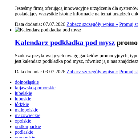
Jesteśmy firmą oferującą innowacyjne urządzenia dla systemó
posiadający wszystkie istotne informacje na temat urządzeń ch
Data dodania: 07.07.2026
Zobacz szczegóły wpisu »
Promuj s
Kalendarz podkładka pod mysz
promow
Szukasz przykuwających uwagę gadżetów promocyjnych, typu p
jest kalendarz podkładka pod mysz, również ją u nas znajdziesz.
Data dodania: 03.07.2026
Zobacz szczegóły wpisu »
Promuj s
dolnośląskie
kujawsko-pomorskie
lubelskie
lubuskie
łódzkie
małopolskie
mazowieckie
opolskie
podkarpackie
podlaskie
pomorskie