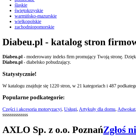
śląskie
świętokrzyskie
warmińsko-mazurskie
wielkopolskie
zachodniopomorskie
Diabeu.pl - katalog stron firmo
Diabeu.pl
- moderowany indeks firm promujący Twoją stronę. Dzięki 
Diabeu.pl
- diabelsko pobudzający.
Statystycznie!
W katalogu znajduje się 1220 stron, w 21 kategoriach i 487 podkatego
Popularne podkategorie:
Części i akcesoria motoryzacyj
,
Usługi
,
Artykuły dla domu
,
Adwokat
ssssssssssssss
AXLO Sp. z o.o. Poznań
Zgłoś n