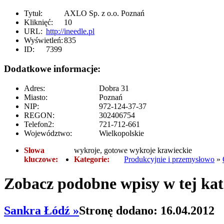
Tytuł:
AXLO Sp. z o.o. Poznań
Kliknięć:
10
URL:
http://ineedle.pl
Wyświetleń:
835
ID:
7399
Dodatkowe informacje:
Adres:
Dobra 31
Miasto:
Poznań
NIP:
972-124-37-37
REGON:
302406754
Telefon2:
721-712-661
Województwo:
Wielkopolskie
Słowa
wykroje, gotowe wykroje krawieckie
kluczowe:
Kategorie:
Produkcyjnie i przemysłowo
»
Zobacz podobne wpisy w tej kat
Sankra Łódź »
Stronę dodano: 16.04.2012