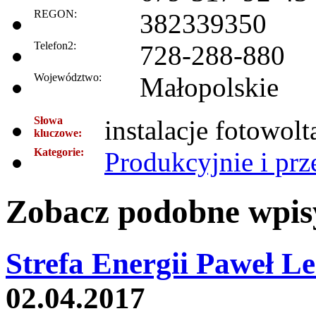
REGON:
382339350
Telefon2:
728-288-880
Województwo:
Małopolskie
Słowa
instalacje fotowol
kluczowe:
Kategorie:
Produkcyjnie i pr
Zobacz podobne wpisy
Strefa Energii Paweł L
02.04.2017