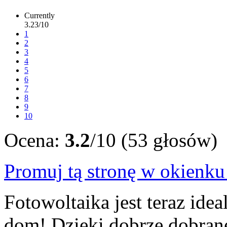
Currently
3.23/10
1
2
3
4
5
6
7
8
9
10
Ocena:
3.2
/10 (53 głosów)
Promuj tą stronę w okienk
Fotowoltaika jest teraz ide
dom! Dzięki dobrze dobrane