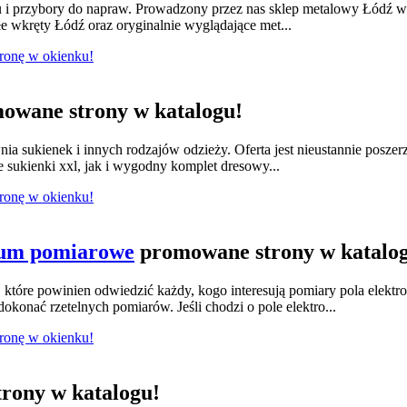
lu i przybory do napraw. Prowadzony przez nas sklep metalowy Łódź w
e wkręty Łódź oraz oryginalnie wyglądające met...
tronę w okienku!
owane strony w katalogu!
nia sukienek i innych rodzajów odzieży. Oferta jest nieustannie posze
e sukienki xxl, jak i wygodny komplet dresowy...
tronę w okienku!
ium pomiarowe
promowane strony w katalo
tóre powinien odwiedzić każdy, kogo interesują pomiary pola elektr
konać rzetelnych pomiarów. Jeśli chodzi o pole elektro...
tronę w okienku!
rony w katalogu!