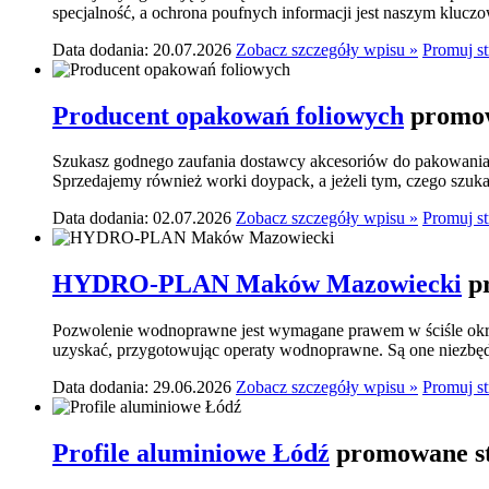
specjalność, a ochrona poufnych informacji jest naszym klucz
Data dodania: 20.07.2026
Zobacz szczegóły wpisu »
Promuj s
Producent opakowań foliowych
promow
Szukasz godnego zaufania dostawcy akcesoriów do pakowania? 
Sprzedajemy również worki doypack, a jeżeli tym, czego szukasz,
Data dodania: 02.07.2026
Zobacz szczegóły wpisu »
Promuj s
HYDRO-PLAN Maków Mazowiecki
p
Pozwolenie wodnoprawne jest wymagane prawem w ściśle okre
uzyskać, przygotowując operaty wodnoprawne. Są one niezbę
Data dodania: 29.06.2026
Zobacz szczegóły wpisu »
Promuj s
Profile aluminiowe Łódź
promowane st