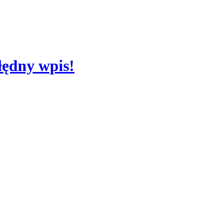
łędny wpis!