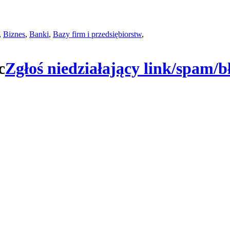
,
Biznes
,
Banki
,
Bazy firm i przedsiębiorstw
,
c
Zgłoś niedziałający link/spam/b