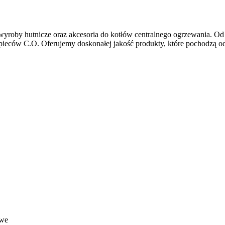
yroby hutnicze oraz akcesoria do kotłów centralnego ogrzewania. Od k
eców C.O. Oferujemy doskonałej jakość produkty, które pochodzą od
owe