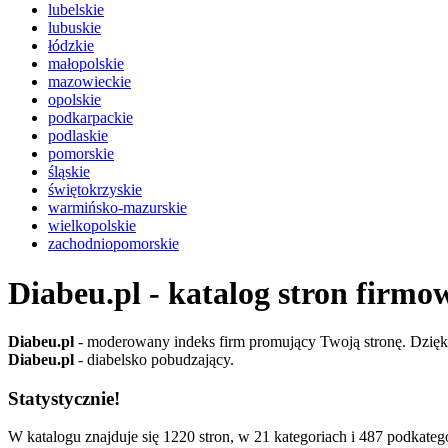
lubelskie
lubuskie
łódzkie
małopolskie
mazowieckie
opolskie
podkarpackie
podlaskie
pomorskie
śląskie
świętokrzyskie
warmińsko-mazurskie
wielkopolskie
zachodniopomorskie
Diabeu.pl - katalog stron firmo
Diabeu.pl
- moderowany indeks firm promujący Twoją stronę. Dzięki 
Diabeu.pl
- diabelsko pobudzający.
Statystycznie!
W katalogu znajduje się 1220 stron, w 21 kategoriach i 487 podkatego