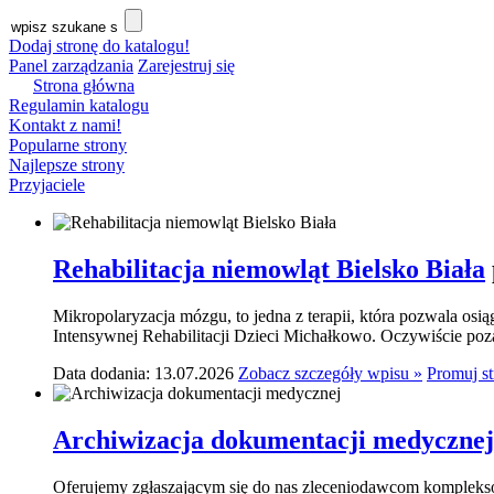
Dodaj stronę do katalogu!
Panel zarządzania
Zarejestruj się
Strona główna
Regulamin katalogu
Kontakt z nami!
Popularne strony
Najlepsze strony
Przyjaciele
Rehabilitacja niemowląt Bielsko Biała
Mikropolaryzacja mózgu, to jedna z terapii, która pozwala osi
Intensywnej Rehabilitacji Dzieci Michałkowo. Oczywiście poza
Data dodania: 13.07.2026
Zobacz szczegóły wpisu »
Promuj s
Archiwizacja dokumentacji medycznej
Oferujemy zgłaszającym się do nas zleceniodawcom komplekso