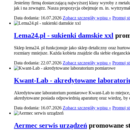
Jesteśmy firmą dostarczającą najwyższej klasy wyroby z meta
jak i na zewnątrz. Nasza propozycja obejmuje m. in. wytrzymał
Data dodania: 16.07.2026
Zobacz szczegóły wpisu »
Promuj s
Lema24.pl - sukienki damskie xxl
prom
Sklep lema24. pl funkcjonuje jako sklep detaliczny oraz hurtow
rozmiary mniejsze. Każda kobieta znajdzie dla siebie elegancki
Data dodania: 22.07.2026
Zobacz szczegóły wpisu »
Promuj s
Kwant-Lab - akredytowane laborator
Akredytowane laboratorium pomiarowe Kwant-Lab to miejsce, k
akredytowane posiada odpowiednią aparaturę oraz wiedzę, by do
Data dodania: 16.07.2026
Zobacz szczegóły wpisu »
Promuj s
Aermec serwis urządzeń
promowane st