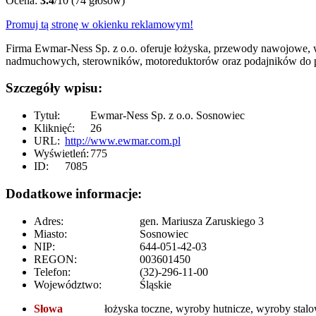
Ocena:
3.4
/10 (74 głosów)
Promuj tą stronę w okienku reklamowym!
Firma Ewmar-Ness Sp. z o.o. oferuje łożyska, przewody nawojowe, w
nadmuchowych, sterowników, motoreduktorów oraz podajników do pi
Szczegóły wpisu:
Tytuł:
Ewmar-Ness Sp. z o.o. Sosnowiec
Kliknięć:
26
URL:
http://www.ewmar.com.pl
Wyświetleń:
775
ID:
7085
Dodatkowe informacje:
Adres:
gen. Mariusza Zaruskiego 3
Miasto:
Sosnowiec
NIP:
644-051-42-03
REGON:
003601450
Telefon:
(32)-296-11-00
Województwo:
Śląskie
Słowa
łożyska toczne, wyroby hutnicze, wyroby stal