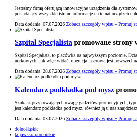
Jesteśmy firmą oferującą innowacyjne urządzenia dla systemó
posiadający wszystkie istotne informacje na temat urządzeń ch
Data dodania: 07.07.2026
Zobacz szczegóły wpisu »
Promuj s
Szpital Specjalista
promowane strony w
Szpital Specjalista, to placówka na najwyższym poziomie. Dzia
nerkowych. Jak więc widać, operacja laserowa jest powszechn
Data dodania: 28.07.2026
Zobacz szczegóły wpisu »
Promuj s
Kalendarz podkładka pod mysz
promow
Szukasz przykuwających uwagę gadżetów promocyjnych, typu p
jest kalendarz podkładka pod mysz, również ją u nas znajdziesz.
Data dodania: 03.07.2026
Zobacz szczegóły wpisu »
Promuj s
dolnośląskie
kujawsko-pomorskie