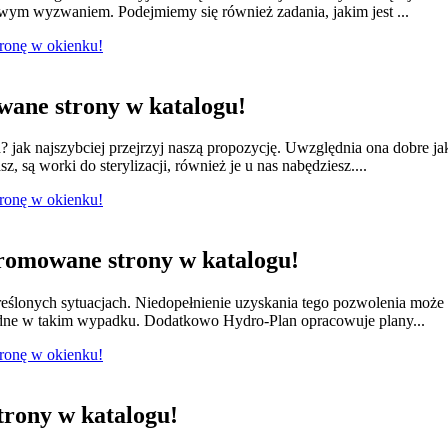
owym wyzwaniem. Podejmiemy się również zadania, jakim jest ...
tronę w okienku!
ane strony w katalogu!
jak najszybciej przejrzyj naszą propozycję. Uwzględnia ona dobre ja
 są worki do sterylizacji, również je u nas nabędziesz....
tronę w okienku!
romowane strony w katalogu!
ślonych sytuacjach. Niedopełnienie uzyskania tego pozwolenia moż
dne w takim wypadku. Dodatkowo Hydro-Plan opracowuje plany...
tronę w okienku!
rony w katalogu!