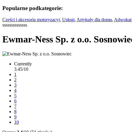
Popularne podkategorie:
Części i akcesoria motoryzacyj
,
Usługi
,
Artykuły dla domu
,
Adwokat
ssssssssssssss
Ewmar-Ness Sp. z o.o. Sosnowie
Currently
3.45/10
1
2
3
4
5
6
7
8
9
10