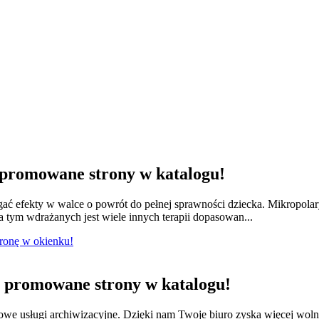
promowane strony w katalogu!
ągać efekty w walce o powrót do pełnej sprawności dziecka. Mikropola
 tym wdrażanych jest wiele innych terapii dopasowan...
tronę w okienku!
promowane strony w katalogu!
we usługi archiwizacyjne. Dzięki nam Twoje biuro zyska więcej wol