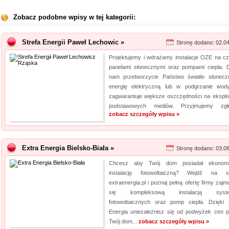
Zobacz podobne wpisy w tej kategorii:
Strefa Energii Paweł Lechowic »
Stronę dodano: 02.0
Projektujemy i wdrażamy instalacje OZE na cz
panelami słonecznymi oraz pompami ciepła. D
nam przetworzycie Państwo światło słonec
energię elektryczną lub w podgrzanie wod
zagwarantuje większe oszczędności na eksploa
podstawowych mediów. Przyjmujemy zgło
zobacz szczegóły wpisu »
Extra Energia Bielsko-Biała »
Stronę dodano: 03.0
Chcesz aby Twój dom posiadał ekonomi
instalację fotowoltaiczną? Wejdź na s
extraenergia.pl i poznaj pełną ofertę firmy zajm
się kompleksową instalacją syst
fotowoltaicznych oraz pomp ciepła. Dzięki 
Energia uniezależnisz się od podwyżek cen p
Twój dom...
zobacz szczegóły wpisu »