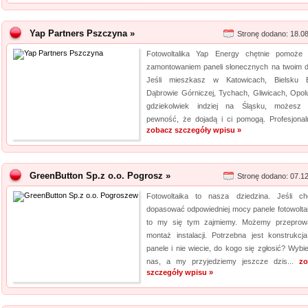
Yap Partners Pszczyna »
Stronę dodano: 18.0
Fotowoltalika Yap Energy chętnie pomoże
zamontowaniem paneli słonecznych na twoim 
Jeśli mieszkasz w Katowicach, Bielsku Bi
Dąbrowie Górniczej, Tychach, Gliwicach, Opolu
gdziekolwiek indziej na Śląsku, możesz
pewność, że dojadą i ci pomogą. Profesjonaln
zobacz szczegóły wpisu »
GreenButton Sp.z o.o. Pogrosz »
Stronę dodano: 07.1
Fotowoltaika to nasza dziedzina. Jeśli ch
dopasować odpowiedniej mocy panele fotowolta
to my się tym zajmiemy. Możemy przeprow
montaż instalacji. Potrzebna jest konstrukcj
panele i nie wiecie, do kogo się zgłosić? Wybie
nas, a my przyjedziemy jeszcze dzis...
zo
szczegóły wpisu »