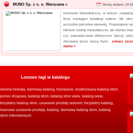
MUNO Sp. z o. o. Warszawa »
Stronę dodano: 20.0
Hurtownia fotowoltaiczna, w którym zaopatruj
firmy montujące instalacje solarne. My ofer
wszystkie potrzebne elementy. Proponujemy n
klientom moduły fotowoltaiczne, ale również inw
czy zabezpieczenia elektryczne. Sprzęt, który
oferowany przez naszą hurto...
zobacz szcz
wpisu »
Losowe tagi w katalogu
zielona herbata
darmowy katalog
holowanie
moderowany katalog stron
,
,
,
,
pomoc drogowa
katalog stron
katalog stron www
katalog www
,
,
,
,
bezpłatny katalog stron
usuwanie prostaty laserem
bezpłatny katalog
,
,
,
laserowe usuwanie prostaty
katalog
darmowy katalog stron
katalog
,
,
,
stron internetowych