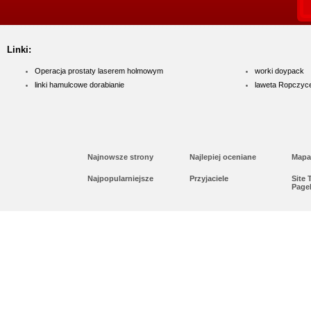
Linki:
Operacja prostaty laserem holmowym
worki doypack
linki hamulcowe dorabianie
laweta Ropczyc
Najnowsze strony
Najlepiej oceniane
Mapa
Najpopularniejsze
Przyjaciele
Site
Page