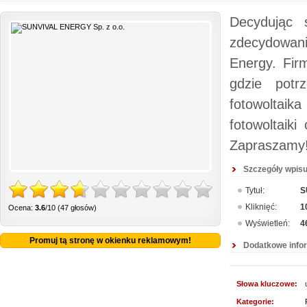
Decydując 
zdecydowani
Energy. Fir
gdzie potrz
fotowoltai
fotowoltaiki
Zapraszamy
Szczegóły wpisu
Tytuł:
S
Kliknięć:
1
Ocena:
3.6
/10 (47 głosów)
Wyświetleń:
4
Promuj tą stronę w okienku reklamowym!
Dodatkowe info
Słowa kluczowe:
Kategorie: