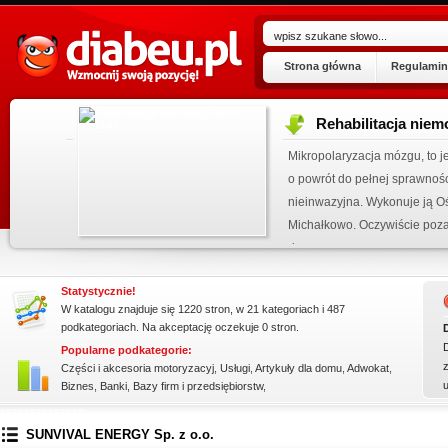
Strona główna
Regulamin
Rehabilitacja niemo
ogu!
Mikropolaryzacja mózgu, to jed
.07.2026
o powrót do pełnej sprawności 
 wpisu »
nieinwazyjna. Wykonuje ją Ośr
kienku!
Michałkowo. Oczywiście poza t
dopasowan...
Statystycznie!
W katalogu znajduje się 1220 stron, w 21 kategoriach i 487
podkategoriach. Na akceptację oczekuje 0 stron.
Popularne podkategorie:
z
Części i akcesoria motoryzacyj
,
Usługi
,
Artykuły dla domu
,
Adwokat
,
Biznes
,
Banki
,
Bazy firm i przedsiębiorstw
,
ssssssssssssss
SUNVIVAL ENERGY Sp. z o.o.