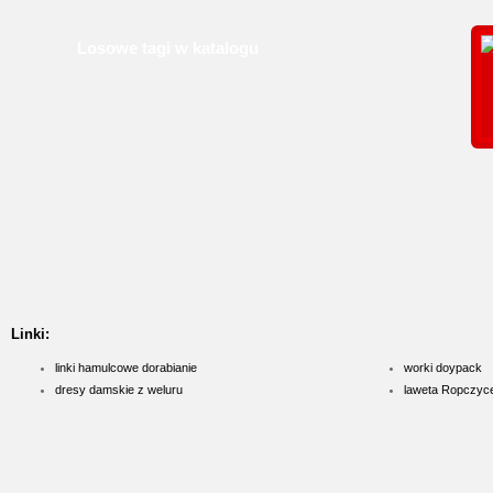
Losowe tagi w katalogu
Linki:
linki hamulcowe dorabianie
worki doypack
dresy damskie z weluru
laweta Ropczyc