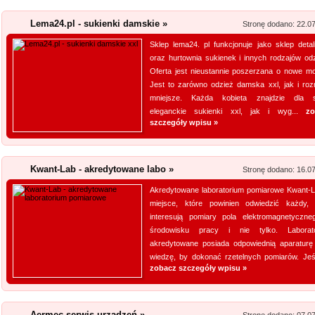
Jesteśmy firmą oferującą inno
Lema24.pl - sukienki damskie »
Stronę dodano: 22.0
Obsługujemy też serwis urząd
nas pracownicy to wykwalifiko
Sklep lema24. pl funkcjonuje jako sklep detal
oraz hurtownia sukienek i innych rodzajów odz
informacje na temat urządzeń 
Oferta jest nieustannie poszerzana o nowe mo
wyn...
Jest to zarówno odzież damska xxl, jak i roz
mniejsze. Każda kobieta znajdzie dla s
Profile aluminiowe
eleganckie sukienki xxl, jak i wyg...
zo
szczegóły wpisu »
Jesteśmy firmą dostarczającą 
napraw. Prowadzony przez nas 
produktów, przydatnych tak sa
Kwant-Lab - akredytowane labo »
Stronę dodano: 16.0
obejmuje m. in. wytrzymałe wkr
Akredytowane laboratorium pomiarowe Kwant-L
miejsce, które powinien odwiedzić każdy,
Archiwizacja dokum
interesują pomiary pola elektromagnetyczn
Oferujemy zgłaszającym się 
środowisku pracy i nie tylko. Laborat
akredytowane posiada odpowiednią aparaturę
archiwizacyjne. Dzięki nam Tw
wiedzę, by dokonać rzetelnych pomiarów. Jeśli
Archiwizacja dokumentów księ
zobacz szczegóły wpisu »
informacji jest naszym klucz
jakim jest ...
Aermec serwis urządzeń »