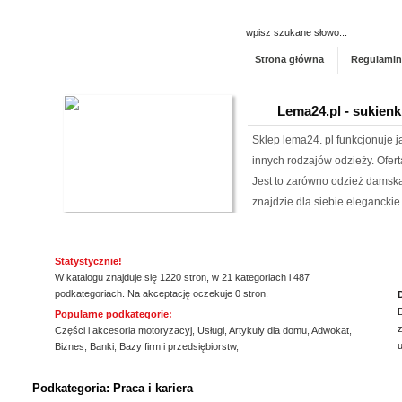
Strona główna
Regulamin
Lema24.pl - sukienk
Sklep lema24. pl funkcjonuje j
innych rodzajów odzieży. Ofer
Jest to zarówno odzież damska 
znajdzie dla siebie eleganckie 
Kalendarz podkład
Statystycznie!
Szukasz przykuwających uwag
W katalogu znajduje się 1220 stron, w 21 kategoriach i 487
mysz? Niezwłocznie zapoznaj 
podkategoriach. Na akceptację oczekuje 0 stron.
myszki dla graczy, a jeżeli ty
Popularne podkategorie:
z
mysz, również ją u nas znajdzi
Części i akcesoria motoryzacyj
,
Usługi
,
Artykuły dla domu
,
Adwokat
,
Biznes
,
Banki
,
Bazy firm i przedsiębiorstw
,
jakośc...
ssssssssssssss
Aermec serwis urz
Podkategoria: Praca i kariera