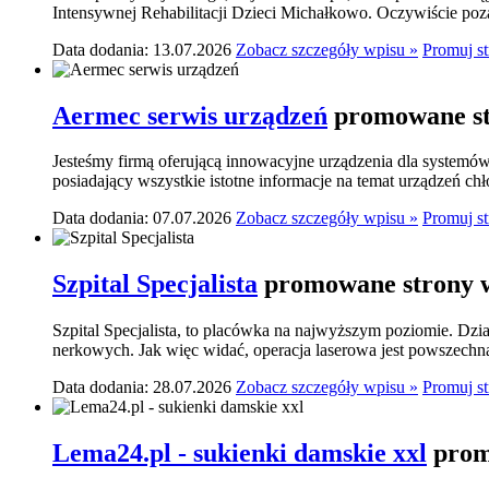
Intensywnej Rehabilitacji Dzieci Michałkowo. Oczywiście poza
Data dodania: 13.07.2026
Zobacz szczegóły wpisu »
Promuj s
Aermec serwis urządzeń
promowane st
Jesteśmy firmą oferującą innowacyjne urządzenia dla systemó
posiadający wszystkie istotne informacje na temat urządzeń ch
Data dodania: 07.07.2026
Zobacz szczegóły wpisu »
Promuj s
Szpital Specjalista
promowane strony w
Szpital Specjalista, to placówka na najwyższym poziomie. Dzia
nerkowych. Jak więc widać, operacja laserowa jest powszechn
Data dodania: 28.07.2026
Zobacz szczegóły wpisu »
Promuj s
Lema24.pl - sukienki damskie xxl
prom