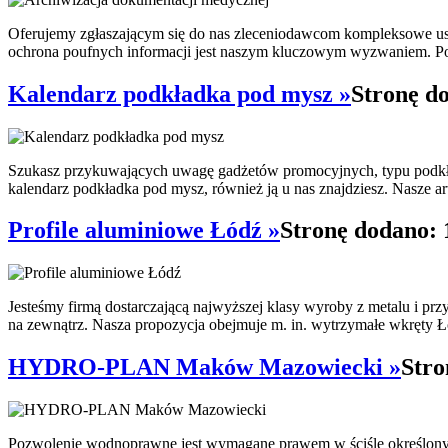
Oferujemy zgłaszającym się do nas zleceniodawcom kompleksowe usł
ochrona poufnych informacji jest naszym kluczowym wyzwaniem. Po
Kalendarz podkładka pod mysz »
Stronę d
Szukasz przykuwających uwagę gadżetów promocyjnych, typu podkładk
kalendarz podkładka pod mysz, również ją u nas znajdziesz. Nasze ar
Profile aluminiowe Łódź »
Stronę dodano: 
Jesteśmy firmą dostarczającą najwyższej klasy wyroby z metalu i pr
na zewnątrz. Nasza propozycja obejmuje m. in. wytrzymałe wkręty Ł
HYDRO-PLAN Maków Mazowiecki »
Stro
Pozwolenie wodnoprawne jest wymagane prawem w ściśle określony