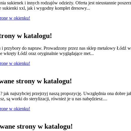
nia sukienek i innych rodzajów odzieży. Oferta jest nieustannie posze
e sukienki xxl, jak i wygodny komplet dresowy...
tronę w okienku!
rony w katalogu!
lu i przybory do napraw. Prowadzony przez nas sklep metalowy Łódź w
e wkręty Łódź oraz oryginalnie wyglądające met...
tronę w okienku!
ane strony w katalogu!
jak najszybciej przejrzyj naszą propozycję. Uwzględnia ona dobre ja
 są worki do sterylizacji, również je u nas nabędziesz....
tronę w okienku!
ane strony w katalogu!