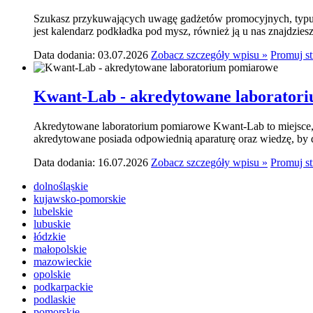
Szukasz przykuwających uwagę gadżetów promocyjnych, typu p
jest kalendarz podkładka pod mysz, również ją u nas znajdziesz.
Data dodania: 03.07.2026
Zobacz szczegóły wpisu »
Promuj s
Kwant-Lab - akredytowane laborator
Akredytowane laboratorium pomiarowe Kwant-Lab to miejsce, k
akredytowane posiada odpowiednią aparaturę oraz wiedzę, by do
Data dodania: 16.07.2026
Zobacz szczegóły wpisu »
Promuj s
dolnośląskie
kujawsko-pomorskie
lubelskie
lubuskie
łódzkie
małopolskie
mazowieckie
opolskie
podkarpackie
podlaskie
pomorskie