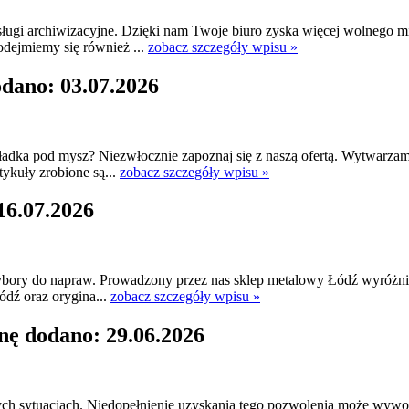
ugi archiwizacyjne. Dzięki nam Twoje biuro zyska więcej wolnego mi
dejmiemy się również ...
zobacz szczegóły wpisu »
odano: 03.07.2026
a pod mysz? Niezwłocznie zapoznaj się z naszą ofertą. Wytwarzamy p
tykuły zrobione są...
zobacz szczegóły wpisu »
16.07.2026
zybory do napraw. Prowadzony przez nas sklep metalowy Łódź wyróżnia
ódź oraz orygina...
zobacz szczegóły wpisu »
nę dodano: 29.06.2026
ch sytuacjach. Niedopełnienie uzyskania tego pozwolenia może wyw