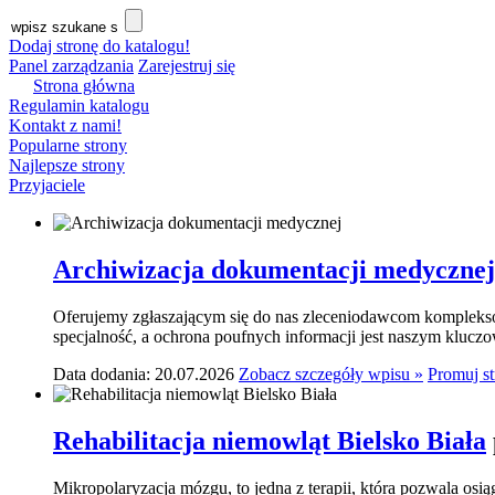
Dodaj stronę do katalogu!
Panel zarządzania
Zarejestruj się
Strona główna
Regulamin katalogu
Kontakt z nami!
Popularne strony
Najlepsze strony
Przyjaciele
Archiwizacja dokumentacji medycznej
Oferujemy zgłaszającym się do nas zleceniodawcom komplekso
specjalność, a ochrona poufnych informacji jest naszym klucz
Data dodania: 20.07.2026
Zobacz szczegóły wpisu »
Promuj s
Rehabilitacja niemowląt Bielsko Biała
Mikropolaryzacja mózgu, to jedna z terapii, która pozwala osi