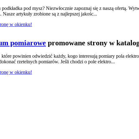
odkładka pod mysz? Niezwłocznie zapoznaj się z naszą ofertą. Wytwa
 Nasze artykuły zrobione są z najlepszej jakośc...
tronę w okienku!
ium pomiarowe
promowane strony w katalo
tóre powinien odwiedzić każdy, kogo interesują pomiary pola elektr
konać rzetelnych pomiarów. Jeśli chodzi o pole elektro...
tronę w okienku!