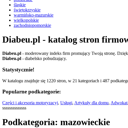
śląskie
świętokrzyskie
warmińsko-mazurskie
wielkopolskie
zachodniopomorskie
Diabeu.pl - katalog stron firmo
Diabeu.pl
- moderowany indeks firm promujący Twoją stronę. Dzięki 
Diabeu.pl
- diabelsko pobudzający.
Statystycznie!
W katalogu znajduje się 1220 stron, w 21 kategoriach i 487 podkatego
Popularne podkategorie:
Części i akcesoria motoryzacyj
,
Usługi
,
Artykuły dla domu
,
Adwokat
ssssssssssssss
Podkategoria: mazowieckie