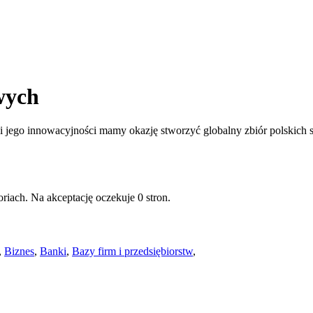
wych
jego innowacyjności mamy okazję stworzyć globalny zbiór polskich st
riach. Na akceptację oczekuje 0 stron.
,
Biznes
,
Banki
,
Bazy firm i przedsiębiorstw
,