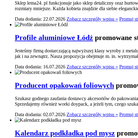
Sklep lema24. pl funkcjonuje jako sklep detaliczny oraz hurtow
rozmiary mniejsze. Każda kobieta znajdzie dla siebie elegancki
Data dodania: 22.07.2026
Zobacz szczegóły wpisu »
Promuj s
Profile aluminiowe Łódź
promowane st
Jesteśmy firmą dostarczającą najwyższej klasy wyroby z meta
jak i na zewnątrz. Nasza propozycja obejmuje m. in. wytrzymał
Data dodania: 16.07.2026
Zobacz szczegóły wpisu »
Promuj s
Producent opakowań foliowych
promow
Szukasz godnego zaufania dostawcy akcesoriów do pakowania? 
Sprzedajemy również worki doypack, a jeżeli tym, czego szukasz,
Data dodania: 02.07.2026
Zobacz szczegóły wpisu »
Promuj s
Kalendarz podkładka pod mysz
promow