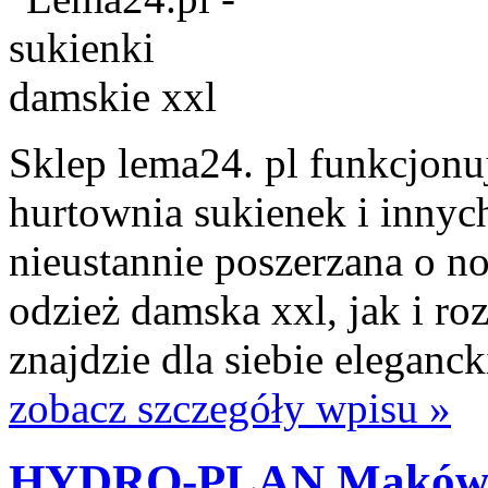
Sklep lema24. pl funkcjonuj
hurtownia sukienek i innych
nieustannie poszerzana o n
odzież damska xxl, jak i ro
znajdzie dla siebie eleganck
zobacz szczegóły wpisu »
HYDRO-PLAN Maków M