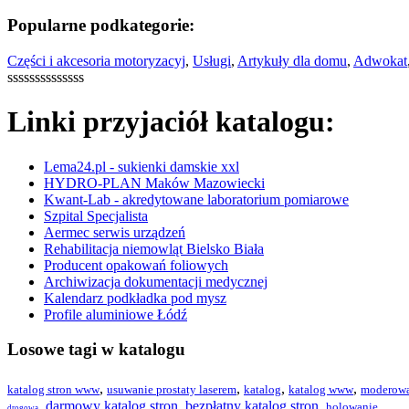
Popularne podkategorie:
Części i akcesoria motoryzacyj
,
Usługi
,
Artykuły dla domu
,
Adwokat
ssssssssssssss
Linki przyjaciół katalogu:
Lema24.pl - sukienki damskie xxl
HYDRO-PLAN Maków Mazowiecki
Kwant-Lab - akredytowane laboratorium pomiarowe
Szpital Specjalista
Aermec serwis urządzeń
Rehabilitacja niemowląt Bielsko Biała
Producent opakowań foliowych
Archiwizacja dokumentacji medycznej
Kalendarz podkładka pod mysz
Profile aluminiowe Łódź
Losowe tagi w katalogu
,
,
,
,
katalog stron www
usuwanie prostaty laserem
katalog
katalog www
moderowa
,
darmowy katalog stron
,
bezpłatny katalog stron
,
holowanie
drogowa