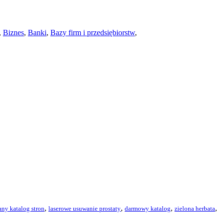
,
Biznes
,
Banki
,
Bazy firm i przedsiębiorstw
,
,
,
,
,
ny katalog stron
laserowe usuwanie prostaty
darmowy katalog
zielona herbata