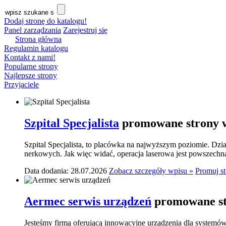
Dodaj stronę do katalogu!
Panel zarządzania
Zarejestruj się
Strona główna
Regulamin katalogu
Kontakt z nami!
Popularne strony
Najlepsze strony
Przyjaciele
Szpital Specjalista
promowane strony w
Szpital Specjalista, to placówka na najwyższym poziomie. Dzia
nerkowych. Jak więc widać, operacja laserowa jest powszechn
Data dodania: 28.07.2026
Zobacz szczegóły wpisu »
Promuj s
Aermec serwis urządzeń
promowane st
Jesteśmy firmą oferującą innowacyjne urządzenia dla systemó