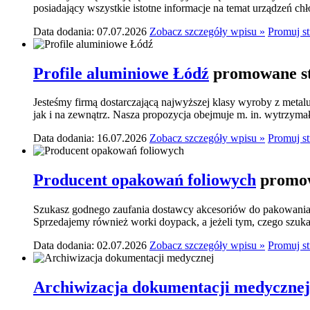
posiadający wszystkie istotne informacje na temat urządzeń ch
Data dodania: 07.07.2026
Zobacz szczegóły wpisu »
Promuj s
Profile aluminiowe Łódź
promowane st
Jesteśmy firmą dostarczającą najwyższej klasy wyroby z meta
jak i na zewnątrz. Nasza propozycja obejmuje m. in. wytrzymał
Data dodania: 16.07.2026
Zobacz szczegóły wpisu »
Promuj s
Producent opakowań foliowych
promow
Szukasz godnego zaufania dostawcy akcesoriów do pakowania? 
Sprzedajemy również worki doypack, a jeżeli tym, czego szukasz,
Data dodania: 02.07.2026
Zobacz szczegóły wpisu »
Promuj s
Archiwizacja dokumentacji medycznej