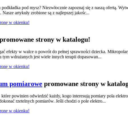
odkładka pod mysz? Niezwłocznie zapoznaj się z naszą ofertą. Wytwa
 Nasze artykuły zrobione są z najlepszej jakośc...
tronę w okienku!
promowane strony w katalogu!
ągać efekty w walce o powrót do pełnej sprawności dziecka. Mikropola
 tym wdrażanych jest wiele innych terapii dopasowan...
tronę w okienku!
ium pomiarowe
promowane strony w katalo
tóre powinien odwiedzić każdy, kogo interesują pomiary pola elektr
konać rzetelnych pomiarów. Jeśli chodzi o pole elektro...
tronę w okienku!