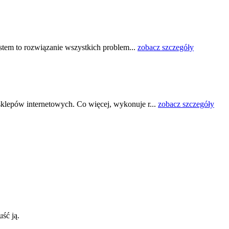
stem to rozwiązanie wszystkich problem...
zobacz szczegóły
lepów internetowych. Co więcej, wykonuje r...
zobacz szczegóły
uść ją.