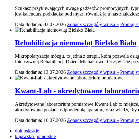
Szukasz przykuwających uwagę gadżetów promocyjnych, typu p
jest kalendarz podkładka pod mysz, również ją u nas znajdziesz.
Data dodania: 03.07.2026
Zobacz szczegóły wpisu »
Promuj s
Rehabilitacja niemowląt Bielsko Biała
Mikropolaryzacja mózgu, to jedna z terapii, która pozwala osi
Intensywnej Rehabilitacji Dzieci Michałkowo. Oczywiście poza
Data dodania: 13.07.2026
Zobacz szczegóły wpisu »
Promuj s
Kwant-Lab - akredytowane laborator
Akredytowane laboratorium pomiarowe Kwant-Lab to miejsce, k
akredytowane posiada odpowiednią aparaturę oraz wiedzę, by do
Data dodania: 16.07.2026
Zobacz szczegóły wpisu »
Promuj s
dolnośląskie
kujawsko-pomorskie