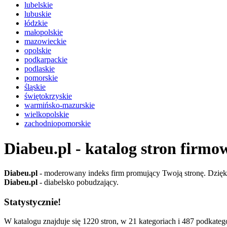
lubelskie
lubuskie
łódzkie
małopolskie
mazowieckie
opolskie
podkarpackie
podlaskie
pomorskie
śląskie
świętokrzyskie
warmińsko-mazurskie
wielkopolskie
zachodniopomorskie
Diabeu.pl - katalog stron firmo
Diabeu.pl
- moderowany indeks firm promujący Twoją stronę. Dzięki 
Diabeu.pl
- diabelsko pobudzający.
Statystycznie!
W katalogu znajduje się 1220 stron, w 21 kategoriach i 487 podkatego