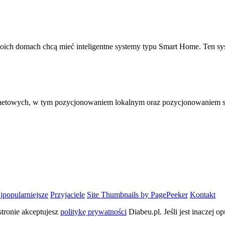
woich domach chcą mieć inteligentne systemy typu Smart Home. Ten sy
rnetowych, w tym pozycjonowaniem lokalnym oraz pozycjonowaniem sk
jpopularniejsze
Przyjaciele
Site Thumbnails by PagePeeker
Kontakt
tronie akceptujesz
politykę prywatności
Diabeu.pl. Jeśli jest inaczej op