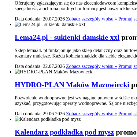
Oferujemy zgłaszającym się do nas zleceniodawcom komplekso
specjalność, a ochrona poufnych informacji jest naszym klucz
Data dodania: 20.07.2026
Zobacz szczegóły wpisu »
Promuj s
Lema24.pl - sukienki damskie xxl
prom
Sklep lema24. pl funkcjonuje jako sklep detaliczny oraz hurtow
rozmiary mniejsze. Każda kobieta znajdzie dla siebie elegancki
Data dodania: 22.07.2026
Zobacz szczegóły wpisu »
Promuj s
HYDRO-PLAN Maków Mazowiecki
p
Pozwolenie wodnoprawne jest wymagane prawem w ściśle okre
uzyskać, przygotowując operaty wodnoprawne. Są one niezbę
Data dodania: 29.06.2026
Zobacz szczegóły wpisu »
Promuj s
Kalendarz podkładka pod mysz
promow