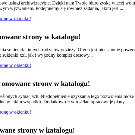
we usługi archiwizacyjne. Dzięki nam Twoje biuro zyska więcej wol
owym wyzwaniem. Podejmiemy się również zadania, jakim jest ...
tronę w okienku!
owane strony w katalogu!
nia sukienek i innych rodzajów odzieży. Oferta jest nieustannie posze
e sukienki xxl, jak i wygodny komplet dresowy...
tronę w okienku!
romowane strony w katalogu!
ślonych sytuacjach. Niedopełnienie uzyskania tego pozwolenia moż
dne w takim wypadku. Dodatkowo Hydro-Plan opracowuje plany...
tronę w okienku!
ane strony w katalogu!