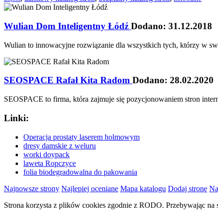
Wulian Dom Inteligentny Łódź
Dodano: 31.12.2018
Wulian to innowacyjne rozwiązanie dla wszystkich tych, którzy w s
SEOSPACE Rafał Kita Radom
Dodano: 28.02.2020
SEOSPACE to firma, która zajmuje się pozycjonowaniem stron inte
Linki:
Operacja prostaty laserem holmowym
dresy damskie z weluru
worki doypack
laweta Ropczyce
folia biodegradowalna do pakowania
Najnowsze strony
Najlepiej oceniane
Mapa katalogu
Dodaj stronę
Na
Strona korzysta z plików cookies zgodnie z RODO. Przebywając na s