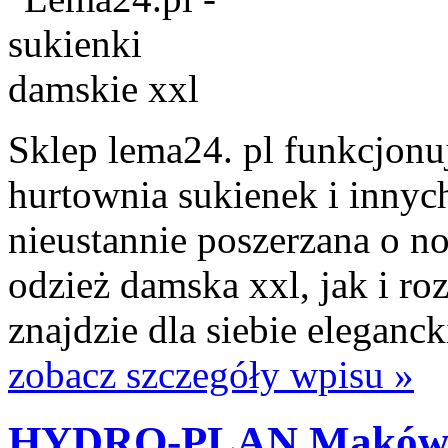
Sklep lema24. pl funkcjonuj
hurtownia sukienek i innych
nieustannie poszerzana o n
odzież damska xxl, jak i ro
znajdzie dla siebie eleganck
zobacz szczegóły wpisu »
HYDRO-PLAN Maków M