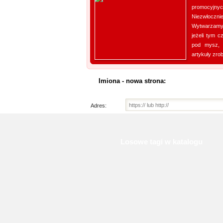
promocyjn
Niezwłocz
Wytwarzamy
jeżeli tym 
pod mysz, 
artykuły zrob
Imiona - nowa strona:
Adres:
Losowe tagi w katalogu