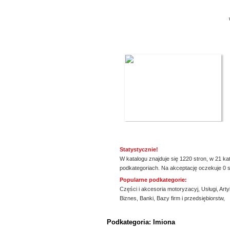
Statystycznie!
W katalogu znajduje się 1220 stron, w 21 ka
podkategoriach. Na akceptację oczekuje 0 s
Popularne podkategorie:
Części i akcesoria motoryzacyj
,
Usługi
,
Arty
Biznes
,
Banki
,
Bazy firm i przedsiębiorstw
,
ssssssssssssss
Podkategoria: Imiona