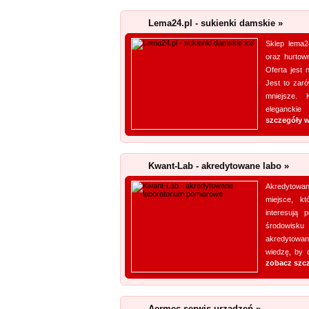
Lema24.pl - sukienki damskie »
Sklep lema24
oraz hurtown
Oferta jest
Jest to zar
mniejsze. 
eleganckie
szczegóły w
Kwant-Lab - akredytowane labo »
Akredytowan
miejsce, k
interesują 
środowisku
akredytowan
wiedzę, by d
zobacz szc
Aermec serwis urządzeń »