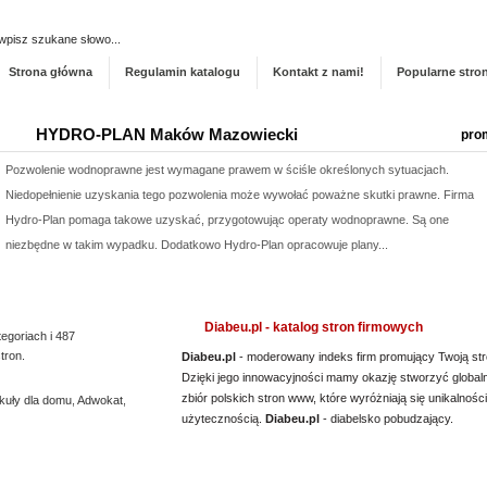
Dodaj stronę do ka
Strona główna
Regulamin katalogu
Kontakt z nami!
Popularne stro
HYDRO-PLAN Maków Mazowiecki
pro
Pozwolenie wodnoprawne jest wymagane prawem w ściśle określonych sytuacjach.
Niedopełnienie uzyskania tego pozwolenia może wywołać poważne skutki prawne. Firma
Hydro-Plan pomaga takowe uzyskać, przygotowując operaty wodnoprawne. Są one
niezbędne w takim wypadku. Dodatkowo Hydro-Plan opracowuje plany...
Producent opakowań foliowych
pro
Szukasz godnego zaufania dostawcy akcesoriów do pakowania? jak najszybciej przejrzyj
Diabeu.pl - katalog stron firmowych
tegoriach i 487
naszą propozycję. Uwzględnia ona dobre jakościowo worki do pasteryzacji i szereg
tron.
Diabeu.pl
- moderowany indeks firm promujący Twoją str
innych wyrobów. Sprzedajemy również worki doypack, a jeżeli tym, czego szukasz, są
Dzięki jego innowacyjności mamy okazję stworzyć global
zbiór polskich stron www, które wyróżniają się unikalności
kuły dla domu
worki do sterylizacji, również je u nas nabędziesz....
,
Adwokat
,
użytecznością.
Diabeu.pl
- diabelsko pobudzający.
Lema24.pl - sukienki damskie xxl
pro
Sklep lema24. pl funkcjonuje jako sklep detaliczny oraz hurtownia sukienek i innych