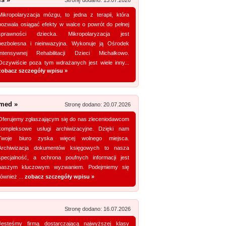
Stronę dodano: 13.07.2026
Zobacz szczegóły wpisu »
Mikropolaryzacja mózgu, to jedna z terapii, która
Promuj stronę w okienku!
pozwala osiągać efekty w walce o powrót do pełnej
sprawności dziecka. Mikropolaryzacja jest
mowane strony w katalogu!
bezbolesna i nieinwazyjna. Wykonuje ją Ośrodek
Intensywnej Rehabilitacji Dzieci Michałkowo.
Data dodania: 03.07.2026
Oczywiście poza tym wdrażanych jest wiele inny...
zobacz szczegóły wpisu »
Zobacz szczegóły wpisu »
Promuj stronę w okienku!
 med »
Stronę dodano: 20.07.2026
mowane strony w katalogu!
Oferujemy zgłaszającym się do nas zleceniodawcom
kompleksowe usługi archiwizacyjne. Dzięki nam
Data dodania: 28.07.2026
Twoje biuro zyska więcej wolnego miejsca.
Zobacz szczegóły wpisu »
Archiwizacja dokumentów księgowych to nasza
specjalność, a ochrona poufnych informacji jest
Promuj stronę w okienku!
naszym kluczowym wyzwaniem. Podejmiemy się
również ...
zobacz szczegóły wpisu »
mowane strony w katalogu!
Stronę dodano: 16.07.2026
Data dodania: 16.07.2026
Jesteśmy firmą dostarczającą najwyższej klasy
Zobacz szczegóły wpisu »