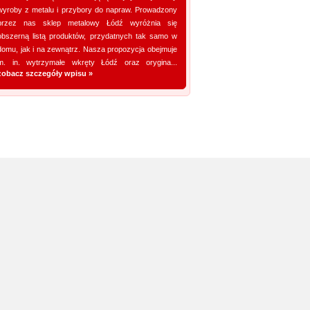
wyroby z metalu i przybory do napraw. Prowadzony
Promuj stronę w okienku!
przez nas sklep metalowy Łódź wyróżnia się
obszerną listą produktów, przydatnych tak samo w
domu, jak i na zewnątrz. Nasza propozycja obejmuje
mowane strony w katalogu!
m. in. wytrzymałe wkręty Łódź oraz orygina...
zobacz szczegóły wpisu »
Data dodania: 16.07.2026
Zobacz szczegóły wpisu »
Promuj stronę w okienku!