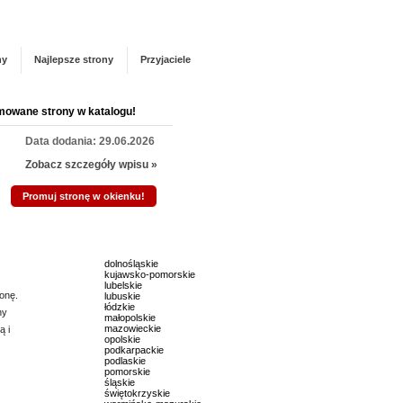
Panel zarządzania
Zarejestruj się
talogu!
ny
Najlepsze strony
Przyjaciele
mowane strony w katalogu!
Data dodania: 29.06.2026
Zobacz szczegóły wpisu »
Promuj stronę w okienku!
mowane strony w katalogu!
dolnośląskie
Data dodania: 02.07.2026
kujawsko-pomorskie
lubelskie
Zobacz szczegóły wpisu »
onę.
lubuskie
łódzkie
ny
małopolskie
Promuj stronę w okienku!
mazowieckie
ą i
opolskie
podkarpackie
podlaskie
mowane strony w katalogu!
pomorskie
śląskie
świętokrzyskie
Data dodania: 22.07.2026