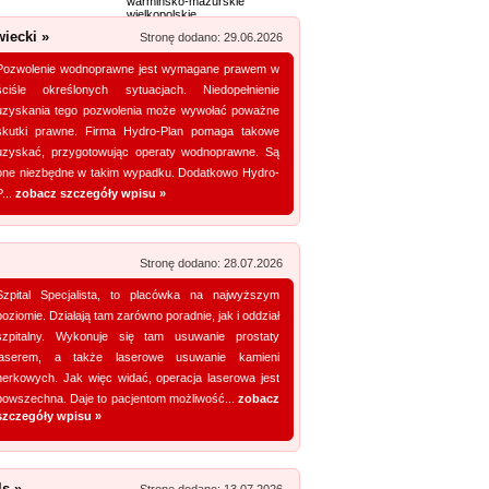
warmińsko-mazurskie
wielkopolskie
Zobacz szczegóły wpisu »
zachodniopomorskie
ecki »
Stronę dodano: 29.06.2026
Promuj stronę w okienku!
Pozwolenie wodnoprawne jest wymagane prawem w
ściśle określonych sytuacjach. Niedopełnienie
uzyskania tego pozwolenia może wywołać poważne
mowane strony w katalogu!
skutki prawne. Firma Hydro-Plan pomaga takowe
Data dodania: 13.07.2026
uzyskać, przygotowując operaty wodnoprawne. Są
one niezbędne w takim wypadku. Dodatkowo Hydro-
Zobacz szczegóły wpisu »
P...
zobacz szczegóły wpisu »
Promuj stronę w okienku!
Stronę dodano: 28.07.2026
mowane strony w katalogu!
Szpital Specjalista, to placówka na najwyższym
Data dodania: 07.07.2026
poziomie. Działają tam zarówno poradnie, jak i oddział
Zobacz szczegóły wpisu »
szpitalny. Wykonuje się tam usuwanie prostaty
laserem, a także laserowe usuwanie kamieni
Promuj stronę w okienku!
nerkowych. Jak więc widać, operacja laserowa jest
powszechna. Daje to pacjentom możliwość...
zobacz
szczegóły wpisu »
mowane strony w katalogu!
Data dodania: 20.07.2026
ls »