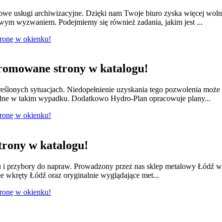
we usługi archiwizacyjne. Dzięki nam Twoje biuro zyska więcej wol
owym wyzwaniem. Podejmiemy się również zadania, jakim jest ...
tronę w okienku!
romowane strony w katalogu!
ślonych sytuacjach. Niedopełnienie uzyskania tego pozwolenia moż
dne w takim wypadku. Dodatkowo Hydro-Plan opracowuje plany...
tronę w okienku!
rony w katalogu!
lu i przybory do napraw. Prowadzony przez nas sklep metalowy Łódź w
e wkręty Łódź oraz oryginalnie wyglądające met...
tronę w okienku!