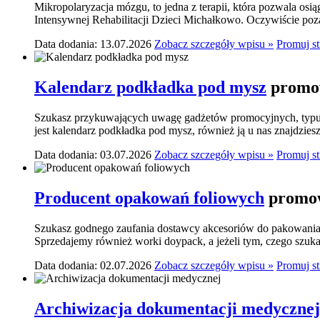
Mikropolaryzacja mózgu, to jedna z terapii, która pozwala osi
Intensywnej Rehabilitacji Dzieci Michałkowo. Oczywiście poza
Data dodania: 13.07.2026
Zobacz szczegóły wpisu »
Promuj s
Kalendarz podkładka pod mysz
promow
Szukasz przykuwających uwagę gadżetów promocyjnych, typu p
jest kalendarz podkładka pod mysz, również ją u nas znajdziesz.
Data dodania: 03.07.2026
Zobacz szczegóły wpisu »
Promuj s
Producent opakowań foliowych
promow
Szukasz godnego zaufania dostawcy akcesoriów do pakowania? 
Sprzedajemy również worki doypack, a jeżeli tym, czego szukasz,
Data dodania: 02.07.2026
Zobacz szczegóły wpisu »
Promuj s
Archiwizacja dokumentacji medycznej