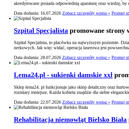
akredytowane posiada odpowiednią aparaturę oraz wiedzę, by do
Data dodania: 16.07.2026
Zobacz szczegóły wpisu »
Promuj s
Szpital Specjalista
promowane strony w
Szpital Specjalista, to placówka na najwyższym poziomie. Dzia
nerkowych. Jak więc widać, operacja laserowa jest powszechn
Data dodania: 28.07.2026
Zobacz szczegóły wpisu »
Promuj s
Lema24.pl - sukienki damskie xxl
prom
Sklep lema24. pl funkcjonuje jako sklep detaliczny oraz hurtow
rozmiary mniejsze. Każda kobieta znajdzie dla siebie elegancki
Data dodania: 22.07.2026
Zobacz szczegóły wpisu »
Promuj s
Rehabilitacja niemowląt Bielsko Biała