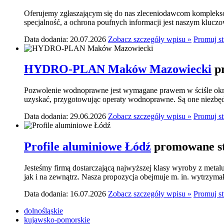
Oferujemy zgłaszającym się do nas zleceniodawcom komplekso
specjalność, a ochrona poufnych informacji jest naszym klucz
Data dodania: 20.07.2026
Zobacz szczegóły wpisu »
Promuj s
HYDRO-PLAN Maków Mazowiecki
p
Pozwolenie wodnoprawne jest wymagane prawem w ściśle okre
uzyskać, przygotowując operaty wodnoprawne. Są one niezbę
Data dodania: 29.06.2026
Zobacz szczegóły wpisu »
Promuj s
Profile aluminiowe Łódź
promowane st
Jesteśmy firmą dostarczającą najwyższej klasy wyroby z meta
jak i na zewnątrz. Nasza propozycja obejmuje m. in. wytrzymał
Data dodania: 16.07.2026
Zobacz szczegóły wpisu »
Promuj s
dolnośląskie
kujawsko-pomorskie