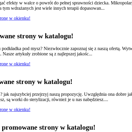
ągać efekty w walce o powrót do pełnej sprawności dziecka. Mikropola
 tym wdrażanych jest wiele innych terapii dopasowan...
tronę w okienku!
ane strony w katalogu!
odkładka pod mysz? Niezwłocznie zapoznaj się z naszą ofertą. Wytwa
 Nasze artykuły zrobione są z najlepszej jakośc...
tronę w okienku!
ane strony w katalogu!
jak najszybciej przejrzyj naszą propozycję. Uwzględnia ona dobre ja
 są worki do sterylizacji, również je u nas nabędziesz....
tronę w okienku!
promowane strony w katalogu!