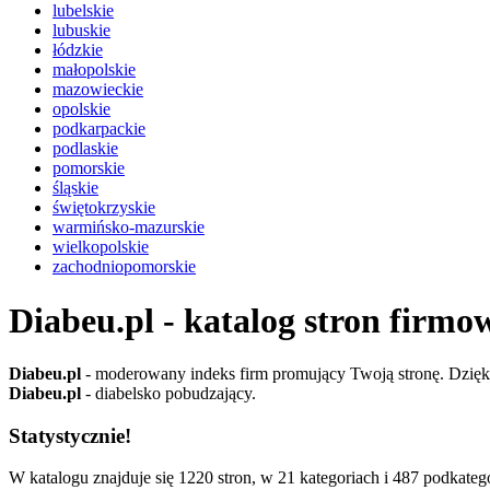
lubelskie
lubuskie
łódzkie
małopolskie
mazowieckie
opolskie
podkarpackie
podlaskie
pomorskie
śląskie
świętokrzyskie
warmińsko-mazurskie
wielkopolskie
zachodniopomorskie
Diabeu.pl - katalog stron firmo
Diabeu.pl
- moderowany indeks firm promujący Twoją stronę. Dzięki 
Diabeu.pl
- diabelsko pobudzający.
Statystycznie!
W katalogu znajduje się 1220 stron, w 21 kategoriach i 487 podkatego