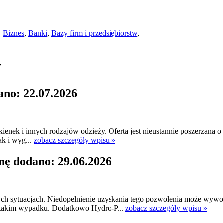
,
Biznes
,
Banki
,
Bazy firm i przedsiębiorstw
,
y
ano: 22.07.2026
kienek i innych rodzajów odzieży. Oferta jest nieustannie poszerzana 
ak i wyg...
zobacz szczegóły wpisu »
nę dodano: 29.06.2026
ch sytuacjach. Niedopełnienie uzyskania tego pozwolenia może wyw
 takim wypadku. Dodatkowo Hydro-P...
zobacz szczegóły wpisu »