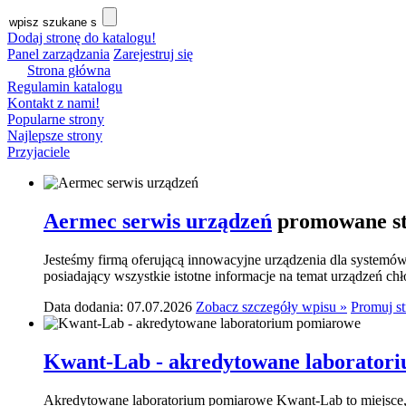
Dodaj stronę do katalogu!
Panel zarządzania
Zarejestruj się
Strona główna
Regulamin katalogu
Kontakt z nami!
Popularne strony
Najlepsze strony
Przyjaciele
Aermec serwis urządzeń
promowane st
Jesteśmy firmą oferującą innowacyjne urządzenia dla systemó
posiadający wszystkie istotne informacje na temat urządzeń ch
Data dodania: 07.07.2026
Zobacz szczegóły wpisu »
Promuj s
Kwant-Lab - akredytowane laborator
Akredytowane laboratorium pomiarowe Kwant-Lab to miejsce, k