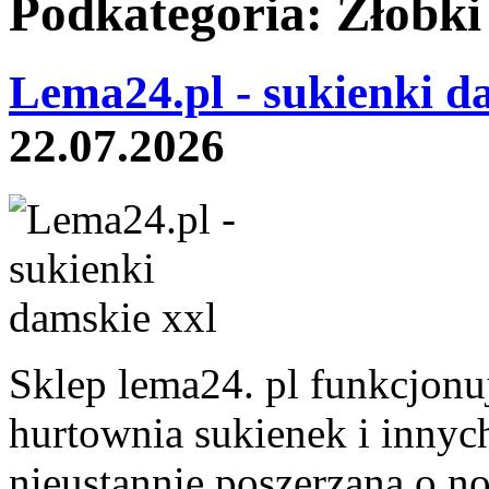
Podkategoria: Żłobki
Lema24.pl - sukienki d
22.07.2026
Sklep lema24. pl funkcjonuj
hurtownia sukienek i innych
nieustannie poszerzana o n