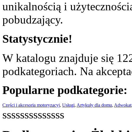
unikalnością i użyteczności
pobudzający.
Statystycznie!
W katalogu znajduje się 122
podkategoriach. Na akceptac
Popularne podkategorie:
Części i akcesoria motoryzacyj
,
Usługi
,
Artykuły dla domu
,
Adwokat
ssssssssssssss