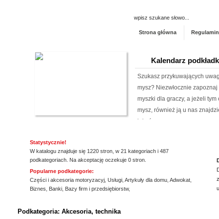
Strona główna
Regulamin
Kalendarz podkład
Szukasz przykuwających uwag
mysz? Niezwłocznie zapoznaj 
myszki dla graczy, a jeżeli ty
mysz, również ją u nas znajdzi
jakośc...
Lema24.pl - sukienk
Statystycznie!
W katalogu znajduje się 1220 stron, w 21 kategoriach i 487
Sklep lema24. pl funkcjonuje j
podkategoriach. Na akceptację oczekuje 0 stron.
innych rodzajów odzieży. Ofer
Popularne podkategorie:
z
Jest to zarówno odzież damska 
Części i akcesoria motoryzacyj
,
Usługi
,
Artykuły dla domu
,
Adwokat
,
Biznes
,
Banki
,
Bazy firm i przedsiębiorstw
,
znajdzie dla siebie eleganckie 
ssssssssssssss
Profile aluminiowe
Podkategoria: Akcesoria, technika