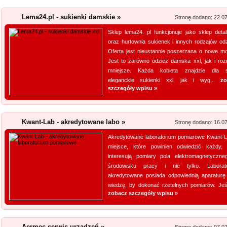
Jesteśmy firmą dostarczającą 
Lema24.pl - sukienki damskie »
Stronę dodano: 22.0
napraw. Prowadzony przez nas 
produktów, przydatnych tak sa
Sklep lema24. pl funkcjonuje jako sklep detal
oraz hurtownia sukienek i innych rodzajów odz
obejmuje m. in. wytrzymałe wkr
Oferta jest nieustannie poszerzana o nowe mo
Jest to zarówno odzież damska xxl, jak i roz
Producent opakowa
mniejsze. Każda kobieta znajdzie dla s
eleganckie sukienki xxl, jak i wyg...
zo
Szukasz godnego zaufania dos
szczegóły wpisu »
przejrzyj naszą propozycję. U
pasteryzacji i szereg innych 
jeżeli tym, czego szukasz, są wo
Kwant-Lab - akredytowane labo »
Stronę dodano: 16.0
HYDRO-PLAN Makó
Akredytowane laboratorium pomiarowe Kwant-L
miejsce, które powinien odwiedzić każdy,
Pozwolenie wodnoprawne jest
interesują pomiary pola elektromagnetyczn
sytuacjach. Niedopełnienie u
środowisku pracy i nie tylko. Laborat
akredytowane posiada odpowiednią aparaturę
skutki prawne. Firma Hydro-P
wiedzę, by dokonać rzetelnych pomiarów. Jeśli
operaty wodnoprawne. Są one
zobacz szczegóły wpisu »
Plan opracowuje plany...
Kwant-Lab - akred
Aermec serwis urządzeń »