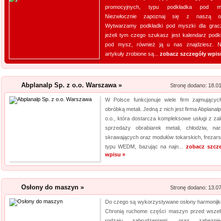
promocyjnych, typu podkładka pod m
Rehabilitacja niemo
Niezwłocznie zapoznaj się z naszą ofe
Wytwarzamy podkładki pod myszki dla grac
Mikropolaryzacja mózgu, to jed
jeżeli tym czego szukasz jest kalendarz podk
o powrót do pełnej sprawności 
pod mysz, również ją u nas znajdziesz. 
nieinwazyjna. Wykonuje ją Ośr
artykuły zrobione są...
zobacz szczegóły wpis
Michałkowo. Oczywiście poza t
dopasowan...
Abplanalp Sp. z o.o. Warszawa »
Stronę dodano: 18.0
Archiwizacja dokum
W Polsce funkcjonuje wiele firm zajmującyc
obróbką metali. Jedną z nich jest firma Abplanal
Oferujemy zgłaszającym się 
o.o., która dostarcza kompleksowe usługi z za
archiwizacyjne. Dzięki nam Tw
sprzedaży obrabiarek metali, chłodziw, nar
Archiwizacja dokumentów księ
skrawających oraz modułów tokarskich, frezarsk
informacji jest naszym klucz
typu WEDM, bazując na najn...
zobacz szcz
wpisu »
jakim jest ...
Osłony do maszyn »
Stronę dodano: 13.0
Do czego są wykorzystywane osłony harmonij
Chronią ruchome części maszyn przed wszel
rodzaju zabrudzeniami, oraz zabezpiec