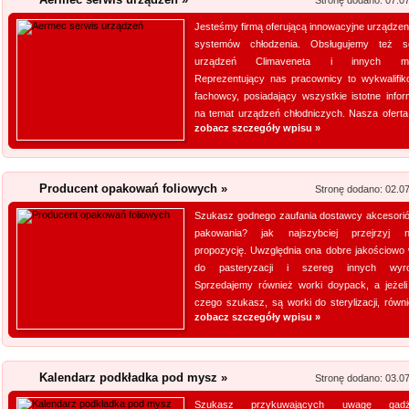
Stronę dodano: 07.0
Jesteśmy firmą oferującą innowacyjne urządzeni
Akredytowane laboratorium po
systemów chłodzenia. Obsługujemy też s
odwiedzić każdy, kogo intere
urządzeń Climaveneta i innych ma
środowisku pracy i nie tylko.
Reprezentujący nas pracownicy to wykwalifik
aparaturę oraz wiedzę, by dok
fachowcy, posiadający wszystkie istotne infor
na temat urządzeń chłodniczych. Nasza oferta 
elektro...
zobacz szczegóły wpisu »
Szpital Specjalista
Szpital Specjalista, to placó
Producent opakowań foliowych »
Stronę dodano: 02.0
poradnie, jak i oddział szpita
Szukasz godnego zaufania dostawcy akcesori
także laserowe usuwanie kami
pakowania? jak najszybciej przejrzyj 
laserowa jest powszechna. Daj
propozycję. Uwzględnia ona dobre jakościowo 
do pasteryzacji i szereg innych wyro
Aermec serwis urz
Sprzedajemy również worki doypack, a jeżeli
czego szukasz, są worki do sterylizacji, równie
Jesteśmy firmą oferującą inno
zobacz szczegóły wpisu »
Obsługujemy też serwis urząd
nas pracownicy to wykwalifiko
Kalendarz podkładka pod mysz »
informacje na temat urządzeń 
Stronę dodano: 03.0
wyn...
Szukasz przykuwających uwagę gadż