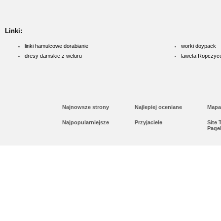
Linki:
linki hamulcowe dorabianie
worki doypack
dresy damskie z weluru
laweta Ropczyc
Najnowsze strony
Najlepiej oceniane
Mapa
Najpopularniejsze
Przyjaciele
Site
Page