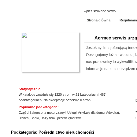
Strona główna
Regulamin
Aermec serwis urz
Jesteśmy firmą oferującą inno
Obsługujemy też serwis urząd
nas pracownicy to wykwalifiko
informacje na temat urządzeń 
wyn...
Archiwizacja dokum
Statystycznie!
W katalogu znajduje się 1220 stron, w 21 kategoriach i 487
Oferujemy zgłaszającym się 
podkategoriach. Na akceptację oczekuje 0 stron.
archiwizacyjne. Dzięki nam Tw
Popularne podkategorie:
z
Archiwizacja dokumentów księ
Części i akcesoria motoryzacyj
,
Usługi
,
Artykuły dla domu
,
Adwokat
,
Biznes
,
Banki
,
Bazy firm i przedsiębiorstw
,
informacji jest naszym klucz
ssssssssssssss
jakim jest ...
Podkategoria: Pośrednictwo nieruchomości