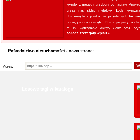
jakośc...
wyroby z metalu i przybory do napraw. Prowa
przez nas sklep metalowy Łódź wyróżni
Profile aluminiowe
obszerną listą produktów, przydatnych tak s
domu, jak i na zewnątrz. Nasza propozycja obe
Jesteśmy firmą dostarczającą 
m. in. wytrzymałe wkręty Łódź oraz orygi
zobacz szczegóły wpisu »
napraw. Prowadzony przez nas 
produktów, przydatnych tak sa
obejmuje m. in. wytrzymałe wkr
Pośrednictwo nieruchomości - nowa strona:
Adres:
Losowe tagi w katalogu