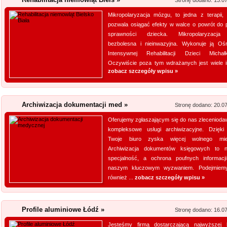
Stronę dodano: 13.0
Kwant-Lab - akred
Mikropolaryzacja mózgu, to jedna z terapii, 
pozwala osiągać efekty w walce o powrót do p
Akredytowane laboratorium po
sprawności dziecka. Mikropolaryzacja 
odwiedzić każdy, kogo intere
bezbolesna i nieinwazyjna. Wykonuje ją Oś
środowisku pracy i nie tylko.
Intensywnej Rehabilitacji Dzieci Michał
Oczywiście poza tym wdrażanych jest wiele in
aparaturę oraz wiedzę, by dok
zobacz szczegóły wpisu »
elektro...
Lema24.pl - sukienk
Archiwizacja dokumentacji med »
Stronę dodano: 20.0
Sklep lema24. pl funkcjonuje j
Oferujemy zgłaszającym się do nas zleceniod
innych rodzajów odzieży. Ofer
kompleksowe usługi archiwizacyjne. Dzięk
Jest to zarówno odzież damska 
Twoje biuro zyska więcej wolnego miej
znajdzie dla siebie eleganckie 
Archiwizacja dokumentów księgowych to 
specjalność, a ochrona poufnych informacji
naszym kluczowym wyzwaniem. Podejmiem
Kalendarz podkład
również ...
zobacz szczegóły wpisu »
Szukasz przykuwających uwag
mysz? Niezwłocznie zapoznaj 
Profile aluminiowe Łódź »
myszki dla graczy, a jeżeli ty
Stronę dodano: 16.0
mysz, również ją u nas znajdzi
Jesteśmy firmą dostarczającą najwyższej 