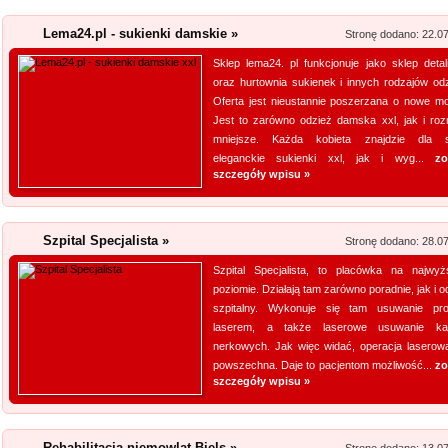
Producent opakowa
Lema24.pl - sukienki damskie »
Stronę dodano: 22.0
Szukasz godnego zaufania dos
przejrzyj naszą propozycję. U
Sklep lema24. pl funkcjonuje jako sklep detal
oraz hurtownia sukienek i innych rodzajów odz
pasteryzacji i szereg innych 
Oferta jest nieustannie poszerzana o nowe mo
jeżeli tym, czego szukasz, są wo
Jest to zarówno odzież damska xxl, jak i roz
mniejsze. Każda kobieta znajdzie dla s
Rehabilitacja niemo
eleganckie sukienki xxl, jak i wyg...
zo
szczegóły wpisu »
Mikropolaryzacja mózgu, to jed
o powrót do pełnej sprawności 
nieinwazyjna. Wykonuje ją Ośr
Szpital Specjalista »
Stronę dodano: 28.0
Michałkowo. Oczywiście poza t
Szpital Specjalista, to placówka na najwy
dopasowan...
poziomie. Działają tam zarówno poradnie, jak i o
szpitalny. Wykonuje się tam usuwanie pro
Szpital Specjalista
laserem, a także laserowe usuwanie ka
nerkowych. Jak więc widać, operacja laserowa
Szpital Specjalista, to placó
powszechna. Daje to pacjentom możliwość...
zo
poradnie, jak i oddział szpita
szczegóły wpisu »
także laserowe usuwanie kami
laserowa jest powszechna. Daj
Rehabilitacja niemowląt Biels »