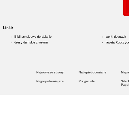
Linki:
linki hamulcowe dorabianie
worki doypack
dresy damskie z weluru
laweta Ropczyc
Najnowsze strony
Najlepiej oceniane
Mapa
Najpopularniejsze
Przyjaciele
Site
Page