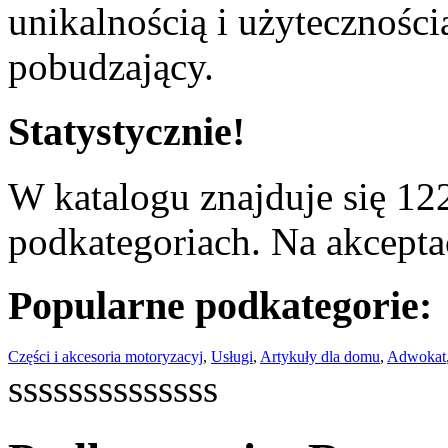
unikalnością i użyteczności
pobudzający.
Statystycznie!
W katalogu znajduje się 122
podkategoriach. Na akceptac
Popularne podkategorie:
Części i akcesoria motoryzacyj
,
Usługi
,
Artykuły dla domu
,
Adwokat
ssssssssssssss