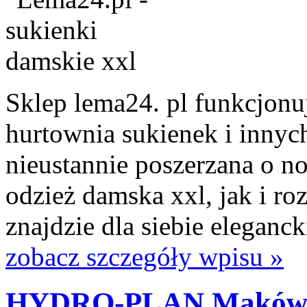
Sklep lema24. pl funkcjonuj
hurtownia sukienek i innych
nieustannie poszerzana o n
odzież damska xxl, jak i ro
znajdzie dla siebie eleganck
zobacz szczegóły wpisu »
HYDRO-PLAN Maków M