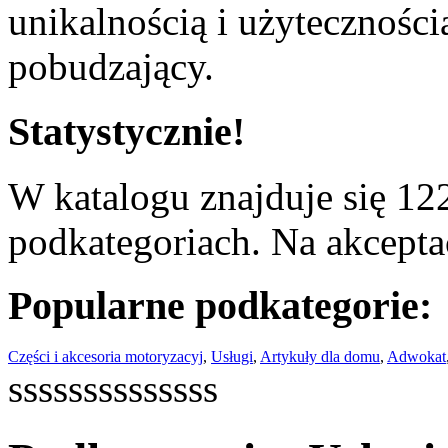
unikalnością i użyteczności
pobudzający.
Statystycznie!
W katalogu znajduje się 122
podkategoriach. Na akceptac
Popularne podkategorie:
Części i akcesoria motoryzacyj
,
Usługi
,
Artykuły dla domu
,
Adwokat
ssssssssssssss