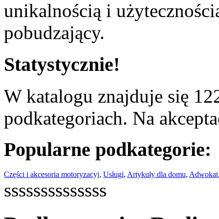
unikalnością i użyteczności
pobudzający.
Statystycznie!
W katalogu znajduje się 122
podkategoriach. Na akceptac
Popularne podkategorie:
Części i akcesoria motoryzacyj
,
Usługi
,
Artykuły dla domu
,
Adwokat
ssssssssssssss