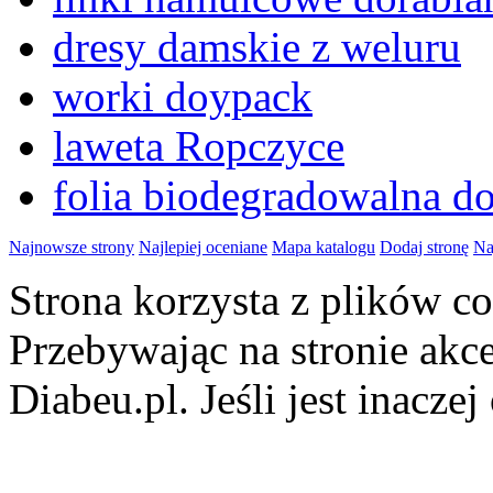
dresy damskie z weluru
worki doypack
laweta Ropczyce
folia biodegradowalna d
Najnowsze strony
Najlepiej oceniane
Mapa katalogu
Dodaj stronę
Na
Strona korzysta z plików 
Przebywając na stronie akc
Diabeu.pl. Jeśli jest inaczej