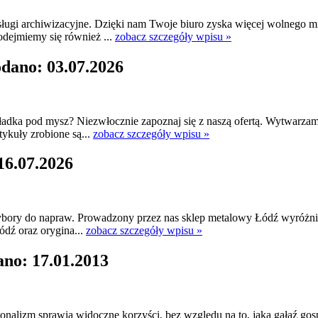
ugi archiwizacyjne. Dzięki nam Twoje biuro zyska więcej wolnego mi
dejmiemy się również ...
zobacz szczegóły wpisu »
odano: 03.07.2026
a pod mysz? Niezwłocznie zapoznaj się z naszą ofertą. Wytwarzamy p
tykuły zrobione są...
zobacz szczegóły wpisu »
16.07.2026
zybory do napraw. Prowadzony przez nas sklep metalowy Łódź wyróżnia
ódź oraz orygina...
zobacz szczegóły wpisu »
ano: 17.01.2013
sjonalizm sprawia widoczne korzyści, bez względu na to, jaką gałąź 