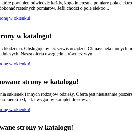
tóre powinien odwiedzić każdy, kogo interesują pomiary pola elektr
konać rzetelnych pomiarów. Jeśli chodzi o pole elektro...
tronę w okienku!
rony w katalogu!
w chłodzenia. Obsługujemy też serwis urządzeń Climaveneta i innych 
łodniczych. Nasza oferta uwzględnia również wyn...
tronę w okienku!
owane strony w katalogu!
nia sukienek i innych rodzajów odzieży. Oferta jest nieustannie posze
e sukienki xxl, jak i wygodny komplet dresowy...
tronę w okienku!
ane strony w katalogu!