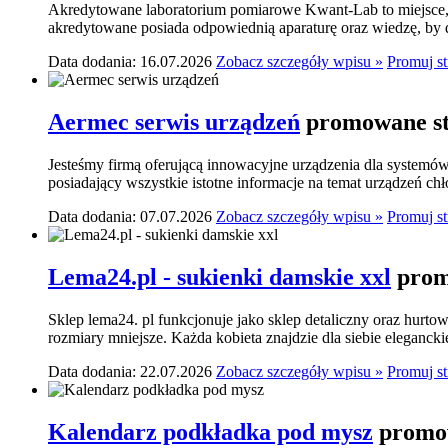
Akredytowane laboratorium pomiarowe Kwant-Lab to miejsce, k
akredytowane posiada odpowiednią aparaturę oraz wiedzę, by do
Data dodania: 16.07.2026
Zobacz szczegóły wpisu »
Promuj s
Aermec serwis urządzeń
promowane st
Jesteśmy firmą oferującą innowacyjne urządzenia dla systemó
posiadający wszystkie istotne informacje na temat urządzeń ch
Data dodania: 07.07.2026
Zobacz szczegóły wpisu »
Promuj s
Lema24.pl - sukienki damskie xxl
prom
Sklep lema24. pl funkcjonuje jako sklep detaliczny oraz hurtow
rozmiary mniejsze. Każda kobieta znajdzie dla siebie elegancki
Data dodania: 22.07.2026
Zobacz szczegóły wpisu »
Promuj s
Kalendarz podkładka pod mysz
promow