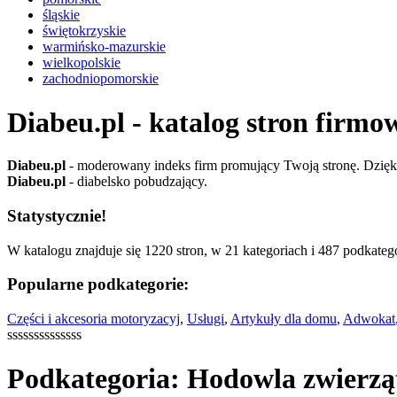
śląskie
świętokrzyskie
warmińsko-mazurskie
wielkopolskie
zachodniopomorskie
Diabeu.pl - katalog stron firmo
Diabeu.pl
- moderowany indeks firm promujący Twoją stronę. Dzięki 
Diabeu.pl
- diabelsko pobudzający.
Statystycznie!
W katalogu znajduje się 1220 stron, w 21 kategoriach i 487 podkatego
Popularne podkategorie:
Części i akcesoria motoryzacyj
,
Usługi
,
Artykuły dla domu
,
Adwokat
ssssssssssssss
Podkategoria: Hodowla zwierzą