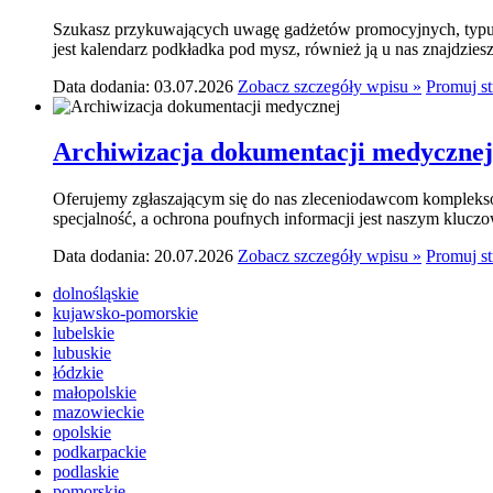
Szukasz przykuwających uwagę gadżetów promocyjnych, typu p
jest kalendarz podkładka pod mysz, również ją u nas znajdziesz.
Data dodania: 03.07.2026
Zobacz szczegóły wpisu »
Promuj s
Archiwizacja dokumentacji medycznej
Oferujemy zgłaszającym się do nas zleceniodawcom komplekso
specjalność, a ochrona poufnych informacji jest naszym klucz
Data dodania: 20.07.2026
Zobacz szczegóły wpisu »
Promuj s
dolnośląskie
kujawsko-pomorskie
lubelskie
lubuskie
łódzkie
małopolskie
mazowieckie
opolskie
podkarpackie
podlaskie
pomorskie