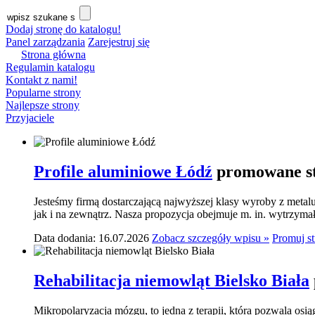
Dodaj stronę do katalogu!
Panel zarządzania
Zarejestruj się
Strona główna
Regulamin katalogu
Kontakt z nami!
Popularne strony
Najlepsze strony
Przyjaciele
Profile aluminiowe Łódź
promowane st
Jesteśmy firmą dostarczającą najwyższej klasy wyroby z meta
jak i na zewnątrz. Nasza propozycja obejmuje m. in. wytrzymał
Data dodania: 16.07.2026
Zobacz szczegóły wpisu »
Promuj s
Rehabilitacja niemowląt Bielsko Biała
Mikropolaryzacja mózgu, to jedna z terapii, która pozwala osi