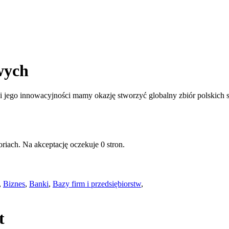
wych
jego innowacyjności mamy okazję stworzyć globalny zbiór polskich st
riach. Na akceptację oczekuje 0 stron.
,
Biznes
,
Banki
,
Bazy firm i przedsiębiorstw
,
t