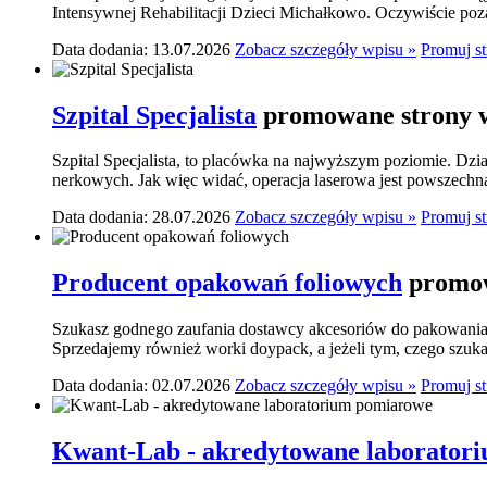
Intensywnej Rehabilitacji Dzieci Michałkowo. Oczywiście poza
Data dodania: 13.07.2026
Zobacz szczegóły wpisu »
Promuj s
Szpital Specjalista
promowane strony w
Szpital Specjalista, to placówka na najwyższym poziomie. Dzia
nerkowych. Jak więc widać, operacja laserowa jest powszechn
Data dodania: 28.07.2026
Zobacz szczegóły wpisu »
Promuj s
Producent opakowań foliowych
promow
Szukasz godnego zaufania dostawcy akcesoriów do pakowania? 
Sprzedajemy również worki doypack, a jeżeli tym, czego szukasz,
Data dodania: 02.07.2026
Zobacz szczegóły wpisu »
Promuj s
Kwant-Lab - akredytowane laborator