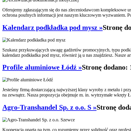
Oferujemy zgłaszającym się do nas zleceniodawcom kompleksowe usł
ochrona poufnych informacji jest naszym kluczowym wyzwaniem. Po
Kalendarz podkładka pod mysz »
Stronę d
Szukasz przykuwających uwagę gadżetów promocyjnych, typu podkładk
kalendarz podkładka pod mysz, również ją u nas znajdziesz. Nasze ar
Profile aluminiowe Łódź »
Stronę dodano: 
Jesteśmy firmą dostarczającą najwyższej klasy wyroby z metalu i pr
na zewnątrz. Nasza propozycja obejmuje m. in. wytrzymałe wkręty Ł
Agro-Transhandel Sp. z o.o. S »
Stronę dod
Kooperacja oparta na tym, co rozumiemy przez solidność oraz profe