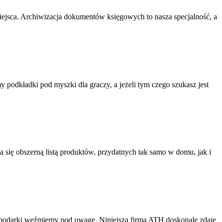
ejsca. Archiwizacja dokumentów księgowych to nasza specjalność, a
odkładki pod myszki dla graczy, a jeżeli tym czego szukasz jest
 się obszerną listą produktów, przydatnych tak samo w domu, jak i
gospodarki weźmiemy pod uwagę. Niniejsza firma ATH doskonale zdaje