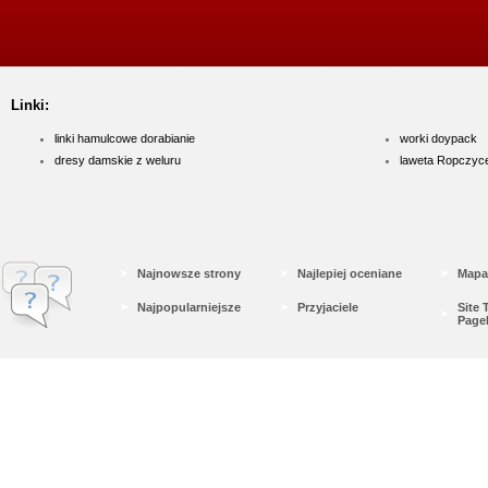
Linki:
linki hamulcowe dorabianie
worki doypack
dresy damskie z weluru
laweta Ropczyc
Najnowsze strony
Najlepiej oceniane
Mapa
Najpopularniejsze
Przyjaciele
Site
Page