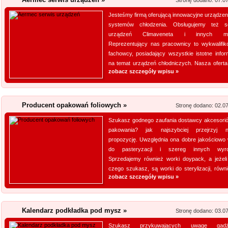
Stronę dodano: 07.0
Jesteśmy firmą oferującą innowacyjne urządzeni
systemów chłodzenia. Obsługujemy też s
urządzeń Climaveneta i innych ma
Reprezentujący nas pracownicy to wykwalifik
fachowcy, posiadający wszystkie istotne infor
na temat urządzeń chłodniczych. Nasza oferta 
zobacz szczegóły wpisu »
Producent opakowań foliowych »
Stronę dodano: 02.0
Szukasz godnego zaufania dostawcy akcesori
pakowania? jak najszybciej przejrzyj 
propozycję. Uwzględnia ona dobre jakościowo 
do pasteryzacji i szereg innych wyro
Sprzedajemy również worki doypack, a jeżeli
czego szukasz, są worki do sterylizacji, równie
zobacz szczegóły wpisu »
Kalendarz podkładka pod mysz »
Stronę dodano: 03.0
Szukasz przykuwających uwagę gadż