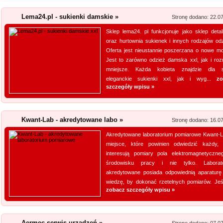
Lema24.pl - sukienki damskie »
Stronę dodano: 22.0
Sklep lema24. pl funkcjonuje jako sklep detal
oraz hurtownia sukienek i innych rodzajów odz
Oferta jest nieustannie poszerzana o nowe mo
Jest to zarówno odzież damska xxl, jak i roz
mniejsze. Każda kobieta znajdzie dla s
eleganckie sukienki xxl, jak i wyg...
zo
szczegóły wpisu »
Kwant-Lab - akredytowane labo »
Stronę dodano: 16.0
Akredytowane laboratorium pomiarowe Kwant-L
miejsce, które powinien odwiedzić każdy,
interesują pomiary pola elektromagnetyczn
środowisku pracy i nie tylko. Laborat
akredytowane posiada odpowiednią aparaturę
wiedzę, by dokonać rzetelnych pomiarów. Jeśli
zobacz szczegóły wpisu »
Aermec serwis urządzeń »