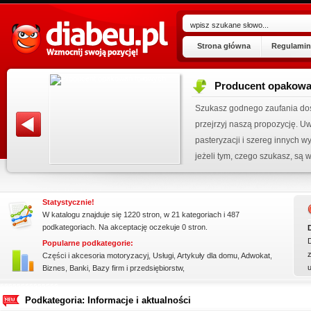
Strona główna
Regulamin
Producent opakowa
ogu!
Szukasz godnego zaufania dos
.07.2026
przejrzyj naszą propozycję. U
 wpisu »
pasteryzacji i szereg innych 
kienku!
jeżeli tym, czego szukasz, są wo
Statystycznie!
W katalogu znajduje się 1220 stron, w 21 kategoriach i 487
podkategoriach. Na akceptację oczekuje 0 stron.
Popularne podkategorie:
z
Części i akcesoria motoryzacyj
,
Usługi
,
Artykuły dla domu
,
Adwokat
,
Biznes
,
Banki
,
Bazy firm i przedsiębiorstw
,
ssssssssssssss
Podkategoria: Informacje i aktualności