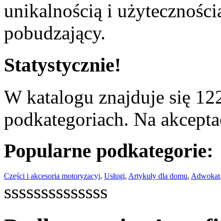
unikalnością i użyteczności
pobudzający.
Statystycznie!
W katalogu znajduje się 122
podkategoriach. Na akceptac
Popularne podkategorie:
Części i akcesoria motoryzacyj
,
Usługi
,
Artykuły dla domu
,
Adwokat
ssssssssssssss