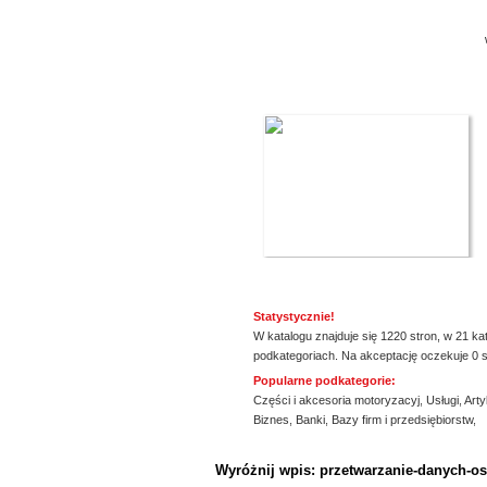
Statystycznie!
W katalogu znajduje się 1220 stron, w 21 ka
podkategoriach. Na akceptację oczekuje 0 s
Popularne podkategorie:
Części i akcesoria motoryzacyj
,
Usługi
,
Arty
Biznes
,
Banki
,
Bazy firm i przedsiębiorstw
,
ssssssssssssss
Wyróżnij wpis: przetwarzanie-danych-o