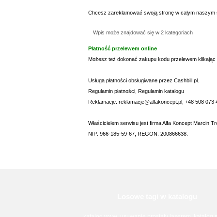
Chcesz zareklamować swoją stronę w całym naszym spi
Wpis może znajdować się w 2 kategoriach
Płatność przelewem online
Możesz też dokonać zakupu kodu przelewem klikając
Usługa płatności obsługiwane przez Cashbill.pl.
Regulamin płatności
,
Regulamin katalogu
Reklamacje: reklamacje@alfakoncept.pl, +48 508 073 
Właścicielem serwisu jest firma Alfa Koncept Marcin Tr
NIP: 966-185-59-67, REGON: 200866638.
Losowe tagi w katalogu
katalog www
usuwanie prostaty laserem
katalog 
,
,