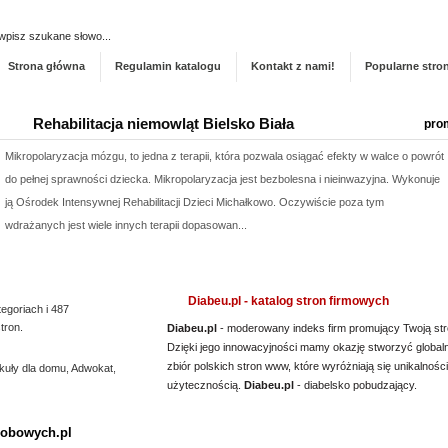
Dodaj stronę do ka
Strona główna
Regulamin katalogu
Kontakt z nami!
Popularne stro
Rehabilitacja niemowląt Bielsko Biała
pro
Mikropolaryzacja mózgu, to jedna z terapii, która pozwala osiągać efekty w walce o powrót
do pełnej sprawności dziecka. Mikropolaryzacja jest bezbolesna i nieinwazyjna. Wykonuje
ją Ośrodek Intensywnej Rehabilitacji Dzieci Michałkowo. Oczywiście poza tym
wdrażanych jest wiele innych terapii dopasowan...
Kwant-Lab - akredytowane laboratorium pomiarowe
pro
Diabeu.pl - katalog stron firmowych
tegoriach i 487
Akredytowane laboratorium pomiarowe Kwant-Lab to miejsce, które powinien odwiedzić
tron.
Diabeu.pl
- moderowany indeks firm promujący Twoją str
każdy, kogo interesują pomiary pola elektromagnetycznego w środowisku pracy i nie tylko.
Dzięki jego innowacyjności mamy okazję stworzyć global
Laboratorium akredytowane posiada odpowiednią aparaturę oraz wiedzę, by dokonać
zbiór polskich stron www, które wyróżniają się unikalności
kuły dla domu
,
Adwokat
,
rzetelnych pomiarów. Jeśli chodzi o pole elektro...
użytecznością.
Diabeu.pl
- diabelsko pobudzający.
Profile aluminiowe Łódź
pro
sobowych.pl