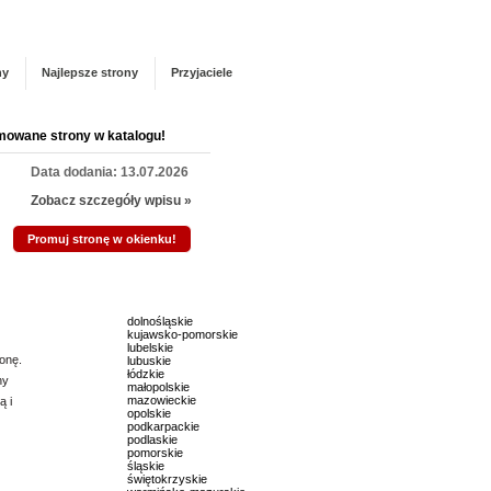
Panel zarządzania
Zarejestruj się
talogu!
ny
Najlepsze strony
Przyjaciele
mowane strony w katalogu!
Data dodania: 13.07.2026
Zobacz szczegóły wpisu »
Promuj stronę w okienku!
mowane strony w katalogu!
dolnośląskie
kujawsko-pomorskie
Data dodania: 16.07.2026
lubelskie
onę.
lubuskie
Zobacz szczegóły wpisu »
łódzkie
ny
małopolskie
mazowieckie
ą i
Promuj stronę w okienku!
opolskie
podkarpackie
podlaskie
pomorskie
mowane strony w katalogu!
śląskie
świętokrzyskie