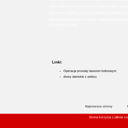
stron
holowanie
moderowany katalog stron
darm
,
,
,
stron www
katalog
bezpłatny katalog
katalog str
,
,
,
darmowy katalog stron
pomoc drogowa
zielona h
,
,
usuwanie prostaty
Linki:
Operacja prostaty laserem holmowym
dresy damskie z weluru
Najnowsze strony
Najpopularniejsze
Strona korzysta z plików c