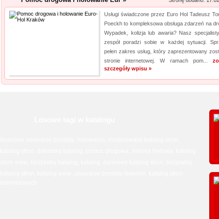
Stronę dodano: 17.0
Archiwizacja dokum
Usługi świadczone przez Euro Hol Tadeusz T
Oferujemy zgłaszającym się 
Poeckh to kompleksowa obsługa zdarzeń na dr
archiwizacyjne. Dzięki nam Tw
Wypadek, kolizja lub awaria? Nasz specjalist
zespół poradzi sobie w każdej sytuacji. Sp
Archiwizacja dokumentów księ
pełen zakres usług, który zaprezentowany zost
informacji jest naszym klucz
stronie internetowej. W ramach pom...
zo
jakim jest ...
szczegóły wpisu »
Producent opakowa
Szukasz godnego zaufania dos
przejrzyj naszą propozycję. U
Losowe tagi w katalogu
pasteryzacji i szereg innych 
jeżeli tym, czego szukasz, są wo
laserowe usuwanie prostaty
holowanie
moderowany katalog stron
,
,
,
katalog stron
darmowy katalog
pomoc drogowa
zielona herbata
katalog
,
,
,
,
Kwant-Lab - akred
stron www
bezpłatny katalog
katalog
darmowy katalog stron
bezpłatny
,
,
,
,
katalog stron
katalog www
usuwanie prostaty laserem
katalog stron
,
,
,
Akredytowane laboratorium po
internetowych
odwiedzić każdy, kogo intere
środowisku pracy i nie tylko.
aparaturę oraz wiedzę, by dok