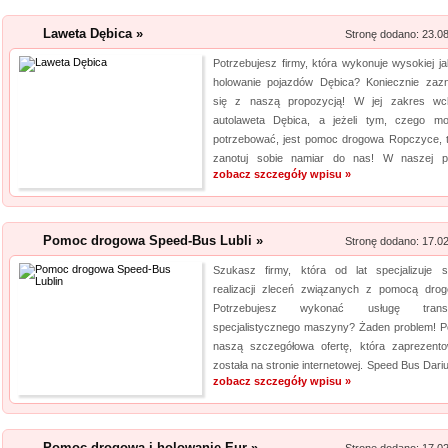
Szukasz przykuwających uwag
Laweta Dębica »
Stronę dodano: 23.0
mysz? Niezwłocznie zapoznaj 
myszki dla graczy, a jeżeli ty
Potrzebujesz firmy, która wykonuje wysokiej ja
holowanie pojazdów Dębica? Koniecznie zaz
mysz, również ją u nas znajdzi
się z naszą propozycją! W jej zakres wc
jakośc...
autolaweta Dębica, a jeżeli tym, czego m
potrzebować, jest pomoc drogowa Ropczyce, 
Rehabilitacja niemo
zanotuj sobie namiar do nas! W naszej pr
zobacz szczegóły wpisu »
Mikropolaryzacja mózgu, to jed
o powrót do pełnej sprawności 
nieinwazyjna. Wykonuje ją Ośr
Pomoc drogowa Speed-Bus Lubli »
Stronę dodano: 17.0
Michałkowo. Oczywiście poza t
Szukasz firmy, która od lat specjalizuje 
dopasowan...
realizacji zleceń związanych z pomocą dro
Potrzebujesz wykonać usługę transp
Szpital Specjalista
specjalistycznego maszyny? Żaden problem! P
naszą szczegółowa ofertę, która zaprezent
Szpital Specjalista, to placó
została na stronie internetowej. Speed Bus Dariu
poradnie, jak i oddział szpita
zobacz szczegóły wpisu »
także laserowe usuwanie kami
laserowa jest powszechna. Daj
Pomoc drogowa i holowanie Eur »