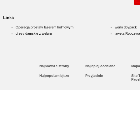
elektro...
Lema24.pl - sukienk
Linki:
Sklep lema24. pl funkcjonuje j
Operacja prostaty laserem holmowym
worki doypack
dresy damskie z weluru
innych rodzajów odzieży. Ofer
laweta Ropczyc
Jest to zarówno odzież damska 
znajdzie dla siebie eleganckie 
Najnowsze strony
Najlepiej oceniane
Mapa
Najpopularniejsze
Przyjaciele
Site
Page