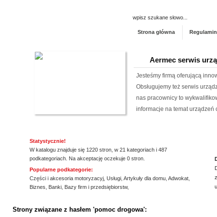
Strona główna
Regulamin
Aermec serwis urz
Jesteśmy firmą oferującą inno
Obsługujemy też serwis urząd
nas pracownicy to wykwalifiko
informacje na temat urządzeń 
wyn...
Profile aluminiowe
Statystycznie!
W katalogu znajduje się 1220 stron, w 21 kategoriach i 487
Jesteśmy firmą dostarczającą 
podkategoriach. Na akceptację oczekuje 0 stron.
napraw. Prowadzony przez nas 
Popularne podkategorie:
z
produktów, przydatnych tak sa
Części i akcesoria motoryzacyj
,
Usługi
,
Artykuły dla domu
,
Adwokat
,
Biznes
,
Banki
,
Bazy firm i przedsiębiorstw
,
obejmuje m. in. wytrzymałe wkr
ssssssssssssss
Kalendarz podkład
Strony związane z hasłem 'pomoc drogowa':