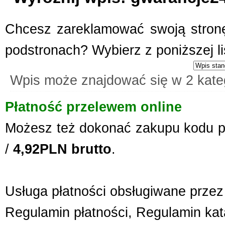
Archiwizacja dokum
Oferujemy zgłaszającym się 
Chcesz zareklamować swoją stronę
archiwizacyjne. Dzięki nam Tw
Archiwizacja dokumentów księ
podstronach? Wybierz z poniższej l
informacji jest naszym klucz
jakim jest ...
Wpis może znajdować się w 2 kate
Szpital Specjalista
Płatność przelewem online
Szpital Specjalista, to placó
poradnie, jak i oddział szpita
Możesz też dokonać zakupu kodu p
także laserowe usuwanie kami
laserowa jest powszechna. Daj
/
4,92PLN brutto
.
Profile aluminiowe
Jesteśmy firmą dostarczającą 
napraw. Prowadzony przez nas 
Usługa płatności obsługiwane przez 
produktów, przydatnych tak sa
Regulamin płatności
,
Regulamin kat
obejmuje m. in. wytrzymałe wkr