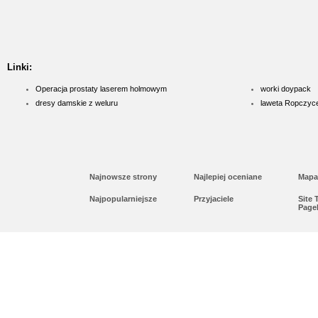
wyn...
Lema24.pl - sukienk
Sklep lema24. pl funkcjonuje j
Linki:
innych rodzajów odzieży. Ofer
Operacja prostaty laserem holmowym
worki doypack
Jest to zarówno odzież damska 
dresy damskie z weluru
laweta Ropczyc
znajdzie dla siebie eleganckie 
Najnowsze strony
Najlepiej oceniane
Mapa
Najpopularniejsze
Przyjaciele
Site
Page