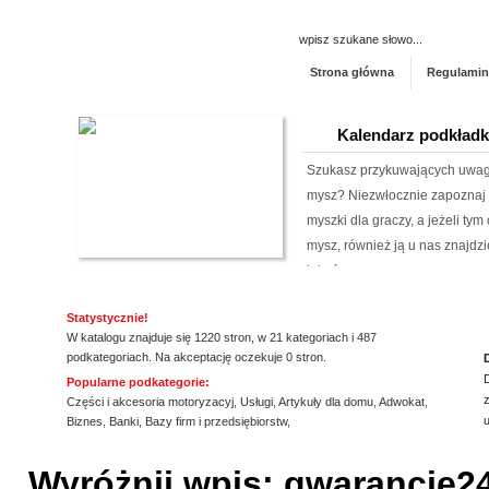
Strona główna
Regulamin
Kalendarz podkład
Szukasz przykuwających uwag
mysz? Niezwłocznie zapoznaj 
myszki dla graczy, a jeżeli ty
mysz, również ją u nas znajdzi
jakośc...
Rehabilitacja niemo
Statystycznie!
W katalogu znajduje się 1220 stron, w 21 kategoriach i 487
Mikropolaryzacja mózgu, to jed
podkategoriach. Na akceptację oczekuje 0 stron.
o powrót do pełnej sprawności 
Popularne podkategorie:
z
nieinwazyjna. Wykonuje ją Ośr
Części i akcesoria motoryzacyj
,
Usługi
,
Artykuły dla domu
,
Adwokat
,
Biznes
,
Banki
,
Bazy firm i przedsiębiorstw
,
Michałkowo. Oczywiście poza t
ssssssssssssss
dopasowan...
Wyróżnij wpis: gwarancje24