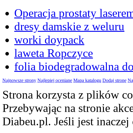
Operacja prostaty lase
dresy damskie z weluru
worki doypack
laweta Ropczyce
folia biodegradowalna d
Najnowsze strony
Najlepiej oceniane
Mapa katalogu
Dodaj stronę
Na
Strona korzysta z plików 
Przebywając na stronie akc
Diabeu.pl. Jeśli jest inaczej