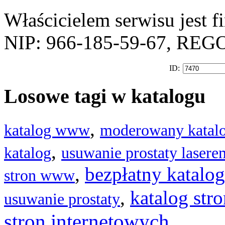
Właścicielem serwisu jest 
NIP: 966-185-59-67, REG
ID:
Losowe tagi w katalogu
,
katalog www
moderowany katalo
,
katalog
usuwanie prostaty lasere
,
bezpłatny katalog
stron www
,
katalog str
usuwanie prostaty
stron internetowych