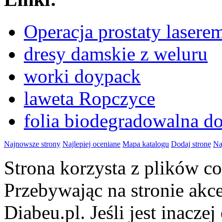
Operacja prostaty lase
dresy damskie z weluru
worki doypack
laweta Ropczyce
folia biodegradowalna d
Najnowsze strony
Najlepiej oceniane
Mapa katalogu
Dodaj stronę
Na
Strona korzysta z plików 
Przebywając na stronie akc
Diabeu.pl. Jeśli jest inaczej