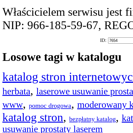
Właścicielem serwisu jest 
NIP: 966-185-59-67, REG
ID:
Losowe tagi w katalogu
katalog stron internetowy
,
herbata
laserowe usuwanie prosta
,
,
www
moderowany ka
pomoc drogowa
katalog stron
,
,
ka
bezpłatny katalog
usuwanie prostaty laserem