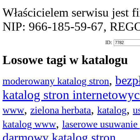
Właścicielem serwisu jest 
NIP: 966-185-59-67, REG
ID:
Losowe tagi w katalogu
,
bezp
moderowany katalog stron
katalog stron internetowy
,
,
,
www
zielona herbata
katalog
u
,
katalog www
laserowe usuwanie 
darmowy katalog stron