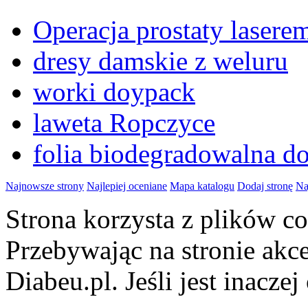
Operacja prostaty lase
dresy damskie z weluru
worki doypack
laweta Ropczyce
folia biodegradowalna d
Najnowsze strony
Najlepiej oceniane
Mapa katalogu
Dodaj stronę
Na
Strona korzysta z plików 
Przebywając na stronie akc
Diabeu.pl. Jeśli jest inaczej