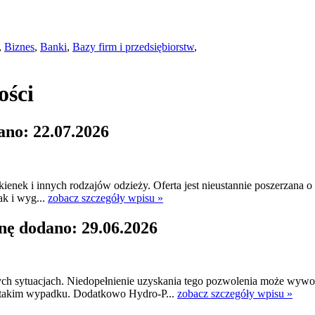
,
Biznes
,
Banki
,
Bazy firm i przedsiębiorstw
,
ości
ano: 22.07.2026
kienek i innych rodzajów odzieży. Oferta jest nieustannie poszerzana 
ak i wyg...
zobacz szczegóły wpisu »
nę dodano: 29.06.2026
ch sytuacjach. Niedopełnienie uzyskania tego pozwolenia może wyw
 takim wypadku. Dodatkowo Hydro-P...
zobacz szczegóły wpisu »