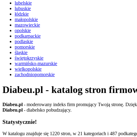
lubelskie
lubuskie
łódzkie
małopolskie
mazowieckie
opolskie
podkarpackie
podlaskie
pomorskie
śląskie
świętokrzyskie
warmińsko-mazurskie
wielkopolskie
zachodniopomorskie
Diabeu.pl - katalog stron firmo
Diabeu.pl
- moderowany indeks firm promujący Twoją stronę. Dzięki 
Diabeu.pl
- diabelsko pobudzający.
Statystycznie!
W katalogu znajduje się 1220 stron, w 21 kategoriach i 487 podkatego