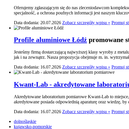
Oferujemy zgłaszającym się do nas zleceniodawcom komplekso
specjalność, a ochrona poufnych informacji jest naszym klucz
Data dodania: 20.07.2026
Zobacz szczegóły wpisu »
Promuj s
Profile aluminiowe Łódź
promowane st
Jesteśmy firmą dostarczającą najwyższej klasy wyroby z meta
jak i na zewnątrz. Nasza propozycja obejmuje m. in. wytrzymał
Data dodania: 16.07.2026
Zobacz szczegóły wpisu »
Promuj s
Kwant-Lab - akredytowane laborator
Akredytowane laboratorium pomiarowe Kwant-Lab to miejsce, k
akredytowane posiada odpowiednią aparaturę oraz wiedzę, by do
Data dodania: 16.07.2026
Zobacz szczegóły wpisu »
Promuj s
dolnośląskie
kujawsko-pomorskie