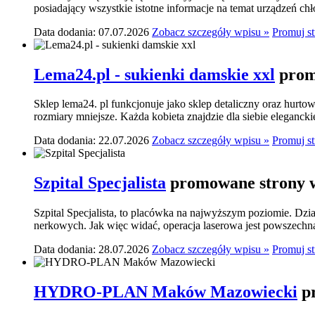
posiadający wszystkie istotne informacje na temat urządzeń ch
Data dodania: 07.07.2026
Zobacz szczegóły wpisu »
Promuj s
Lema24.pl - sukienki damskie xxl
prom
Sklep lema24. pl funkcjonuje jako sklep detaliczny oraz hurtow
rozmiary mniejsze. Każda kobieta znajdzie dla siebie elegancki
Data dodania: 22.07.2026
Zobacz szczegóły wpisu »
Promuj s
Szpital Specjalista
promowane strony w
Szpital Specjalista, to placówka na najwyższym poziomie. Dzia
nerkowych. Jak więc widać, operacja laserowa jest powszechn
Data dodania: 28.07.2026
Zobacz szczegóły wpisu »
Promuj s
HYDRO-PLAN Maków Mazowiecki
p