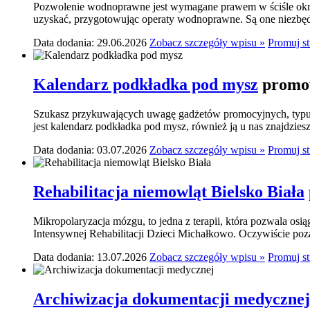
Pozwolenie wodnoprawne jest wymagane prawem w ściśle okre
uzyskać, przygotowując operaty wodnoprawne. Są one niezbę
Data dodania: 29.06.2026
Zobacz szczegóły wpisu »
Promuj s
Kalendarz podkładka pod mysz
promow
Szukasz przykuwających uwagę gadżetów promocyjnych, typu p
jest kalendarz podkładka pod mysz, również ją u nas znajdziesz.
Data dodania: 03.07.2026
Zobacz szczegóły wpisu »
Promuj s
Rehabilitacja niemowląt Bielsko Biała
Mikropolaryzacja mózgu, to jedna z terapii, która pozwala osi
Intensywnej Rehabilitacji Dzieci Michałkowo. Oczywiście poza
Data dodania: 13.07.2026
Zobacz szczegóły wpisu »
Promuj s
Archiwizacja dokumentacji medycznej