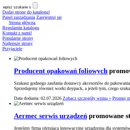
Dodaj stronę do katalogu!
Panel zarządzania
Zarejestruj się
Strona główna
Regulamin katalogu
Kontakt z nami!
Popularne strony
Najlepsze strony
Przyjaciele
Producent opakowań foliowych
promow
Szukasz godnego zaufania dostawcy akcesoriów do pakowania? 
Sprzedajemy również worki doypack, a jeżeli tym, czego szukasz,
Data dodania: 02.07.2026
Zobacz szczegóły wpisu »
Promuj s
Aermec serwis urządzeń
promowane st
Jesteśmy firmą oferującą innowacyjne urządzenia dla systemó