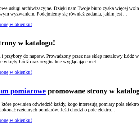
we usługi archiwizacyjne. Dzięki nam Twoje biuro zyska więcej wol
owym wyzwaniem. Podejmiemy się również zadania, jakim jest ...
tronę w okienku!
rony w katalogu!
lu i przybory do napraw. Prowadzony przez nas sklep metalowy Łódź w
e wkręty Łódź oraz oryginalnie wyglądające met...
tronę w okienku!
ium pomiarowe
promowane strony w katalo
tóre powinien odwiedzić każdy, kogo interesują pomiary pola elektr
konać rzetelnych pomiarów. Jeśli chodzi o pole elektro...
tronę w okienku!