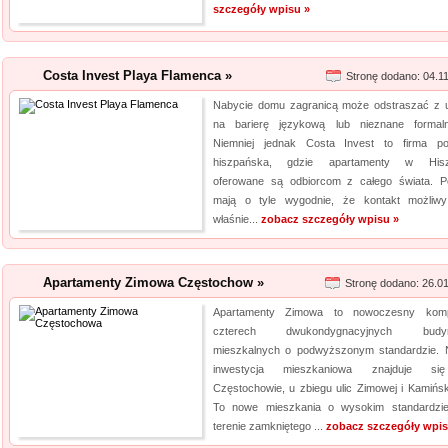
szczegóły wpisu »
Costa Invest Playa Flamenca »
Stronę dodano: 04.1
Nabycie domu zagranicą może odstraszać z 
na barierę językową lub nieznane formaln
Niemniej jednak Costa Invest to firma po
hiszpańska, gdzie apartamenty w Hiszp
oferowane są odbiorcom z całego świata. P
mają o tyle wygodnie, że kontakt możliwy
właśnie...
zobacz szczegóły wpisu »
Apartamenty Zimowa Częstochow »
Stronę dodano: 26.0
Apartamenty Zimowa to nowoczesny komp
czterech dwukondygnacyjnych budy
mieszkalnych o podwyższonym standardzie.
inwestycja mieszkaniowa znajduje s
Częstochowie, u zbiegu ulic Zimowej i Kamińsk
To nowe mieszkania o wysokim standardzi
terenie zamkniętego ...
zobacz szczegóły wpis