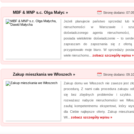
MBF & MNP s.c. Olga Małyc »
Stronę dodano: 07.0
Jeżeli planujecie państwo sprzedaż lub 
nieruchomości w Warszawie i szuk
doświadczonego agenta nieruchomości, 
posiada wieloletnie doświadczenie – to serde
zapraszam do zapoznania się z ofertą 
przygotowało moje biuro. W sprzedaży posi
wiele nieruchomo...
zobacz szczegóły wpisu »
Zakup mieszkania we Włoszech »
Stronę dodano: 09.1
Zakup domu we Włoszech nie zawsze jest zł
procedurą. Z nami cała procedura zakupu o
się bez zbędnych problemów i szybko. 
rozważasz nabycie nieruchomości we Włos
zaufaj kompetentnemu ekspertowi, który wy
dla Ciebie najlepsze oferty. Zakup mieszkan
Wł...
zobacz szczegóły wpisu »