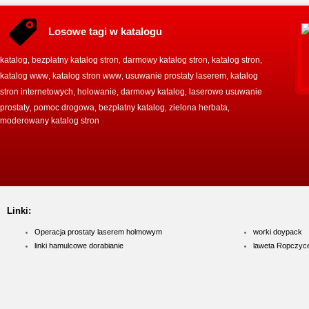
Losowe tagi w katalogu
katalog
bezpłatny katalog stron
darmowy katalog stron
katalog stron
,
,
,
,
katalog www
katalog stron www
usuwanie prostaty laserem
katalog
,
,
,
stron internetowych
holowanie
darmowy katalog
laserowe usuwanie
,
,
,
prostaty
pomoc drogowa
bezpłatny katalog
zielona herbata
,
,
,
,
moderowany katalog stron
Linki:
Operacja prostaty laserem holmowym
worki doypack
linki hamulcowe dorabianie
laweta Ropczyc