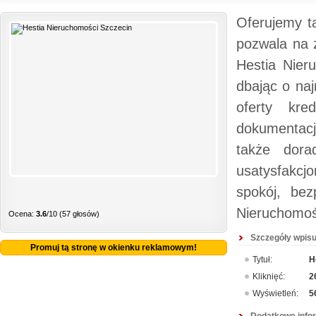
Oferujemy t
pozwala na 
Hestia Nier
dbając o naj
oferty kre
dokumentacj
także dora
usatysfakcj
spokój, bez
Nieruchomoś
Ocena:
3.6
/10 (57 głosów)
Szczegóły wpisu
Promuj tą stronę w okienku reklamowym!
Tytuł:
H
Kliknięć:
2
Wyświetleń:
5