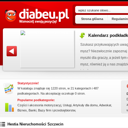
Strona główna
Regulamin
Kalendarz podkład
ogu!
Szukasz przykuwających uwag
.07.2026
mysz? Niezwłocznie zapoznaj 
 wpisu »
myszki dla graczy, a jeżeli ty
mysz, również ją u nas znajdzi
kienku!
jakośc...
Statystycznie!
W katalogu znajduje się 1220 stron, w 21 kategoriach i 487
podkategoriach. Na akceptację oczekuje 0 stron.
Popularne podkategorie:
z
Części i akcesoria motoryzacyj
,
Usługi
,
Artykuły dla domu
,
Adwokat
,
Biznes
,
Banki
,
Bazy firm i przedsiębiorstw
,
ssssssssssssss
Hestia Nieruchomości Szczecin