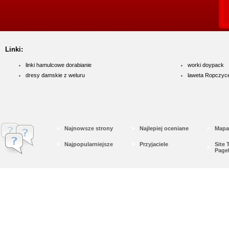
Linki:
linki hamulcowe dorabianie
worki doypack
dresy damskie z weluru
laweta Ropczyc
Najnowsze strony
Najlepiej oceniane
Mapa
Najpopularniejsze
Przyjaciele
Site
Page