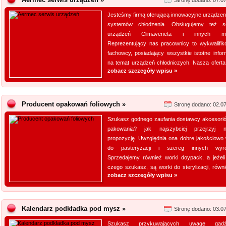
Stronę dodano: 07.0
Jesteśmy firmą oferującą innowacyjne urządzeni
systemów chłodzenia. Obsługujemy też s
urządzeń Climaveneta i innych ma
Reprezentujący nas pracownicy to wykwalifik
fachowcy, posiadający wszystkie istotne infor
na temat urządzeń chłodniczych. Nasza oferta 
zobacz szczegóły wpisu »
Producent opakowań foliowych »
Stronę dodano: 02.0
Szukasz godnego zaufania dostawcy akcesori
pakowania? jak najszybciej przejrzyj 
propozycję. Uwzględnia ona dobre jakościowo 
do pasteryzacji i szereg innych wyro
Sprzedajemy również worki doypack, a jeżeli
czego szukasz, są worki do sterylizacji, równie
zobacz szczegóły wpisu »
Kalendarz podkładka pod mysz »
Stronę dodano: 03.0
Szukasz przykuwających uwagę gadż