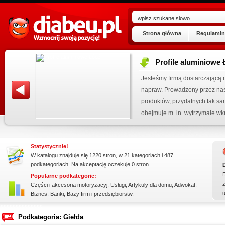
Strona główna
Regulamin
Profile aluminiowe
ogu!
Jesteśmy firmą dostarczającą 
.07.2026
napraw. Prowadzony przez nas 
 wpisu »
produktów, przydatnych tak sa
kienku!
obejmuje m. in. wytrzymałe wkr
Statystycznie!
W katalogu znajduje się 1220 stron, w 21 kategoriach i 487
podkategoriach. Na akceptację oczekuje 0 stron.
Popularne podkategorie:
z
Części i akcesoria motoryzacyj
,
Usługi
,
Artykuły dla domu
,
Adwokat
,
Biznes
,
Banki
,
Bazy firm i przedsiębiorstw
,
ssssssssssssss
Podkategoria: Giełda