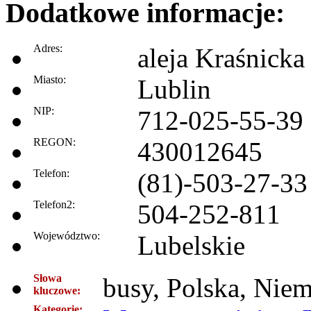
Dodatkowe informacje:
Adres:
aleja Kraśnick
Miasto:
Lublin
NIP:
712-025-55-39
REGON:
430012645
Telefon:
(81)-503-27-33
Telefon2:
504-252-811
Województwo:
Lubelskie
Słowa
busy, Polska, Nie
kluczowe:
Kategorie: