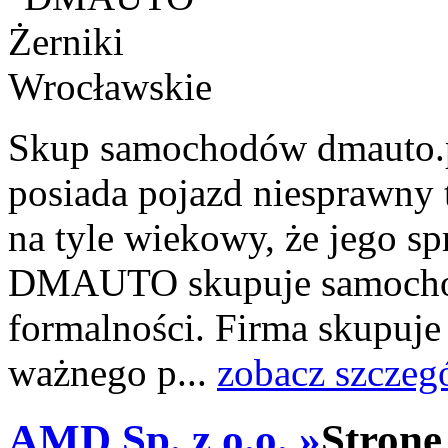
Skup samochodów dmauto.pl
posiada pojazd niesprawny
na tyle wiekowy, że jego sp
DMAUTO skupuje samochod
formalności. Firma skupuj
ważnego p...
zobacz szczeg
AMD Sp. z o.o. »
Stronę