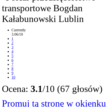
Currently
3.06/10
1
2
3
4
5
6
7
8
9
10
Ocena:
3.1
/10 (67 głosów)
Promuj tą stronę w okienk