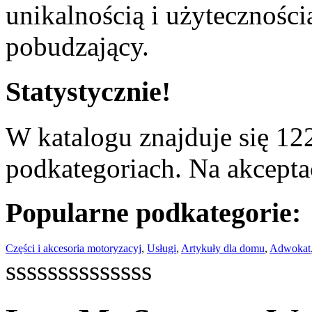
unikalnością i użyteczności
pobudzający.
Statystycznie!
W katalogu znajduje się 122
podkategoriach. Na akceptac
Popularne podkategorie:
Części i akcesoria motoryzacyj
,
Usługi
,
Artykuły dla domu
,
Adwokat
ssssssssssssss