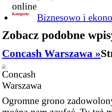
online
Kategorie:
Biznesowo i ekon
Zobacz podobne wpisy
Concash Warszawa »
St
Ogromne grono zadowolonyc
można nam zaufać. Ty też m