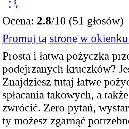
9
10
Ocena:
2.8
/10 (51 głosów)
Promuj tą stronę w okienk
Prosta i łatwa pożyczka prz
podejrzanych kruczków? Je
Znajdziesz tutaj łatwe poży
spłacania takowych, a także
zwrócić. Zero pytań, wystar
ty możesz zgarnąć potrzebne