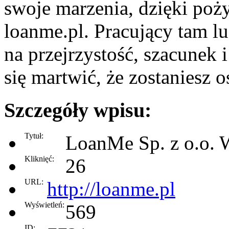
swoje marzenia, dzięki poży
loanme.pl. Pracujący tam lu
na przejrzystość, szacunek 
się martwić, że zostaniesz 
Szczegóły wpisu:
Tytuł:
LoanMe Sp. z o.o. 
Kliknięć:
26
URL:
http://loanme.pl
Wyświetleń:
569
ID: