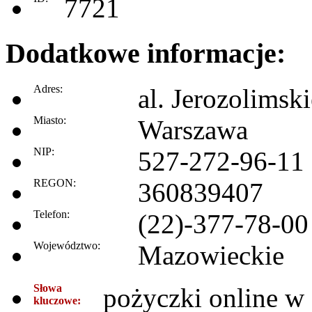
7721
Dodatkowe informacje:
Adres:
al. Jerozolimsk
Miasto:
Warszawa
NIP:
527-272-96-11
REGON:
360839407
Telefon:
(22)-377-78-00
Województwo:
Mazowieckie
Słowa
pożyczki online w
kluczowe: