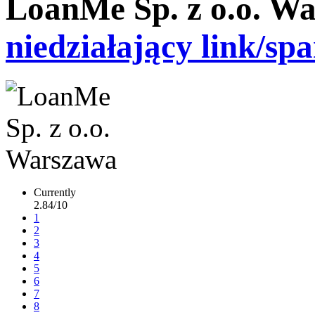
LoanMe Sp. z o.o. W
niedziałający link/sp
Currently
2.84/10
1
2
3
4
5
6
7
8