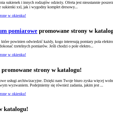
nia sukienek i innych rodzajów odzieży. Oferta jest nieustannie posze
e sukienki xxl, jak i wygodny komplet dresowy...
tronę w okienku!
ium pomiarowe
promowane strony w katalo
tóre powinien odwiedzić każdy, kogo interesują pomiary pola elektr
konać rzetelnych pomiarów. Jeśli chodzi o pole elektro...
tronę w okienku!
promowane strony w katalogu!
we usługi archiwizacyjne. Dzięki nam Twoje biuro zyska więcej wol
owym wyzwaniem. Podejmiemy się również zadania, jakim jest ...
tronę w okienku!
 katalogu!