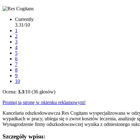
Currently
3.31/10
1
2
3
4
5
6
7
8
9
10
Ocena:
3.3
/10 (36 głosów)
Promuj tą stronę w okienku reklamowym!
Kancelaria odszkodowawcza Res Cogitans wyspecjalizowana w odzys
wypadkach w pracy, ubiega się o zwrot kosztów leczenia, analizuje 
Wynagrodzenie firmy odszkodowawczej wynika z odniesionego sukces
Szczegóły wpisu: