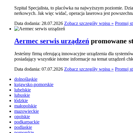
Szpital Specjalista, to placówka na najwyższym poziomie. Dzia
nerkowych. Jak więc widać, operacja laserowa jest powszechn
Data dodania: 28.07.2026
Zobacz szczegóły wpisu »
Promuj s
Aermec serwis urządzeń
promowane st
Jesteśmy firmą oferującą innowacyjne urządzenia dla systemó
posiadający wszystkie istotne informacje na temat urządzeń ch
Data dodania: 07.07.2026
Zobacz szczegóły wpisu »
Promuj s
dolnośląskie
kujawsko-pomorskie
lubelskie
lubuskie
łódzkie
małopolskie
mazowieckie
opolskie
podkarpackie
podlaskie
pomorskie