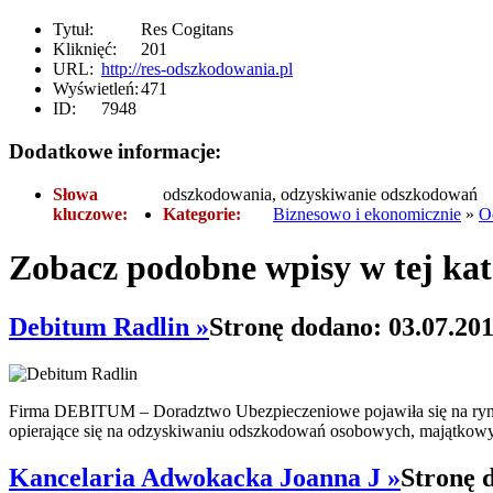
Tytuł:
Res Cogitans
Kliknięć:
201
URL:
http://res-odszkodowania.pl
Wyświetleń:
471
ID:
7948
Dodatkowe informacje:
Słowa
odszkodowania, odzyskiwanie odszkodowań
kluczowe:
Kategorie:
Biznesowo i ekonomicznie
»
O
Zobacz podobne wpisy w tej kat
Debitum Radlin »
Stronę dodano: 03.07.20
Firma DEBITUM – Doradztwo Ubezpieczeniowe pojawiła się na rynk
opierające się na odzyskiwaniu odszkodowań osobowych, majątkowy
Kancelaria Adwokacka Joanna J »
Stronę 