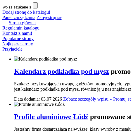
Dodaj stronę do katalogu!
Panel zarządzania
Zarejestruj się
Strona główna
Regulamin katalogu
Kontakt z nami!
Popularne strony
Najlepsze strony
Przyjaciele
Kalendarz podkładka pod mysz
promow
Szukasz przykuwających uwagę gadżetów promocyjnych, typu p
jest kalendarz podkładka pod mysz, również ją u nas znajdziesz.
Data dodania: 03.07.2026
Zobacz szczegóły wpisu »
Promuj s
Profile aluminiowe Łódź
promowane st
Jesteśmy firmą dostarczającą najwyższej klasy wyroby z meta