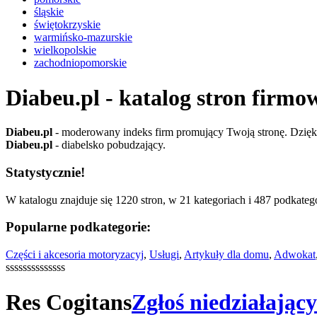
śląskie
świętokrzyskie
warmińsko-mazurskie
wielkopolskie
zachodniopomorskie
Diabeu.pl - katalog stron firmo
Diabeu.pl
- moderowany indeks firm promujący Twoją stronę. Dzięki 
Diabeu.pl
- diabelsko pobudzający.
Statystycznie!
W katalogu znajduje się 1220 stron, w 21 kategoriach i 487 podkatego
Popularne podkategorie:
Części i akcesoria motoryzacyj
,
Usługi
,
Artykuły dla domu
,
Adwokat
ssssssssssssss
Res Cogitans
Zgłoś niedziałając