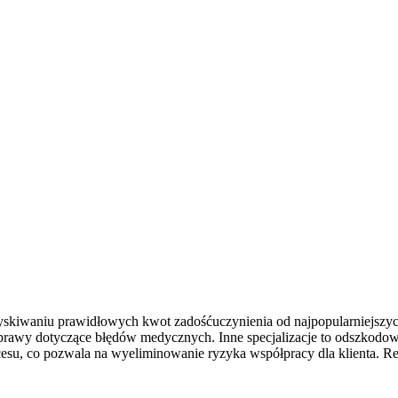
kiwaniu prawidłowych kwot zadośćuczynienia od najpopularniejszych
sprawy dotyczące błędów medycznych. Inne specjalizacje to odszkodowa
u, co pozwala na wyeliminowanie ryzyka współpracy dla klienta. Re