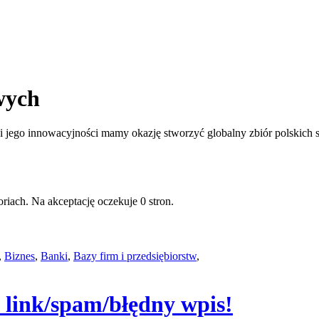
wych
jego innowacyjności mamy okazję stworzyć globalny zbiór polskich st
riach. Na akceptację oczekuje 0 stron.
,
Biznes
,
Banki
,
Bazy firm i przedsiębiorstw
,
y link/spam/błędny wpis!