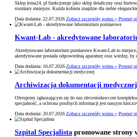
Sklep lema24. pl funkcjonuje jako sklep detaliczny oraz hurtow
rozmiary mniejsze. Każda kobieta znajdzie dla siebie elegancki
Data dodania: 22.07.2026
Zobacz szczegóły wpisu »
Promuj s
Kwant-Lab - akredytowane laborator
Akredytowane laboratorium pomiarowe Kwant-Lab to miejsce, k
akredytowane posiada odpowiednią aparaturę oraz wiedzę, by do
Data dodania: 16.07.2026
Zobacz szczegóły wpisu »
Promuj s
Archiwizacja dokumentacji medycznej
Oferujemy zgłaszającym się do nas zleceniodawcom komplekso
specjalność, a ochrona poufnych informacji jest naszym klucz
Data dodania: 20.07.2026
Zobacz szczegóły wpisu »
Promuj s
Szpital Specjalista
promowane strony w