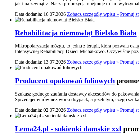
jak i na zewnątrz. Nasza propozycja obejmuje m. in. wytrzymał
Data dodania: 16.07.2026
Zobacz szczegóły wpisu »
Promuj s
Rehabilitacja niemowląt Bielsko Biała
Mikropolaryzacja mózgu, to jedna z terapii, która pozwala osi
Intensywnej Rehabilitacji Dzieci Michałkowo. Oczywiście poza
Data dodania: 13.07.2026
Zobacz szczegóły wpisu »
Promuj s
Producent opakowań foliowych
promow
Szukasz godnego zaufania dostawcy akcesoriów do pakowania? 
Sprzedajemy również worki doypack, a jeżeli tym, czego szukasz,
Data dodania: 02.07.2026
Zobacz szczegóły wpisu »
Promuj s
Lema24.pl - sukienki damskie xxl
prom