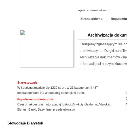
Strona główna
Regulamin
Archiwizacja dokum
Oferujemy zgłaszającym się 
archiwizacyjne. Dzięki nam Tw
Archiwizacja dokumentów księ
informacji jest naszym klucz
jakim jest ...
Producent opakowa
Statystycznie!
W katalogu znajduje się 1220 stron, w 21 kategoriach i 487
Szukasz godnego zaufania dos
podkategoriach. Na akceptację oczekuje 0 stron.
przejrzyj naszą propozycję. U
Popularne podkategorie:
z
pasteryzacji i szereg innych 
Części i akcesoria motoryzacyj
,
Usługi
,
Artykuły dla domu
,
Adwokat
,
Biznes
,
Banki
,
Bazy firm i przedsiębiorstw
,
jeżeli tym, czego szukasz, są wo
ssssssssssssss
HYDRO-PLAN Makó
Slowodaje Białystok