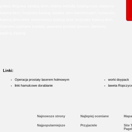
pomoc drogowa
katalog stron
zielona herbata
katalog www
darmowy
,
,
,
,
katalog stron
bezpłatny katalog
katalog stron internetowych
holowanie
,
,
,
,
katalog stron www
moderowany katalog stron
bezpłatny katalog stron
,
,
,
laserowe usuwanie prostaty
usuwanie prostaty laserem
darmowy
,
,
katalog
katalog
,
Linki:
Operacja prostaty laserem holmowym
worki doypack
linki hamulcowe dorabianie
laweta Ropczyc
Najnowsze strony
Najlepiej oceniane
Mapa
Najpopularniejsze
Przyjaciele
Site
Page