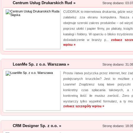
Centrum Usług Drukarskich Rud »
laserowa jest powszechna. Daj
Stronę dodano: 03.0
CUDDRUK to internetowa drukarnia, gdzie wsz
Kalendarz podkład
załatwisz zza ekranu komputera. Nasza o
obejmuje szeroki zakres produktów – od wizyt
Szukasz przykuwających uwag
poprzez ulotki i papier firmy, po plakaty, książ
mysz? Niezwłocznie zapoznaj 
katalogi i foldery. W oparciu o blisko trzydziesto
myszki dla graczy, a jeżeli ty
doświadczenie w branży p...
zobacz szcz
wpisu »
mysz, również ją u nas znajdzi
jakośc...
LoanMe Sp. z o.o. Warszawa »
Profile aluminiowe
Stronę dodano: 31.0
Prosta i łatwa pożyczka przez internet, bez ża
Jesteśmy firmą dostarczającą 
podejrzanych kruczków? Jest to możliwe d
napraw. Prowadzony przez nas 
Loanme! Znajdziesz tutaj łatwe pożyczki
produktów, przydatnych tak sa
konkretny czas spłacania takowych, a 
obejmuje m. in. wytrzymałe wkr
konkretną ilość ile musisz zwrócić. Zero p
wystarczy tylko wypełnić formularz, a ty moż
zobacz szczegóły wpisu »
CRM Designer Sp. z o.o. »
Stronę dodano: 18.0