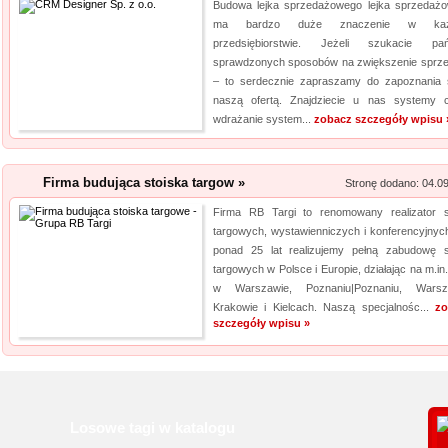
Budowa lejka sprzedażowego lejka sprzedaż
ma bardzo duże znaczenie w ka
przedsiębiorstwie. Jeżeli szukacie pa
sprawdzonych sposobów na zwiększenie sprz
– to serdecznie zapraszamy do zapoznania 
naszą ofertą. Znajdziecie u nas systemy 
wdrażanie system...
zobacz szczegóły wpisu 
Firma budująca stoiska targow »
Stronę dodano: 04.0
Firma RB Targi to renomowany realizator s
targowych, wystawienniczych i konferencyjnyc
ponad 25 lat realizujemy pełną zabudowę s
targowych w Polsce i Europie, działając na m.in.
w Warszawie, Poznaniu|Poznaniu, Warsz
Krakowie i Kielcach. Naszą specjalnośc...
zo
szczegóły wpisu »
Losowe tagi w katalogu