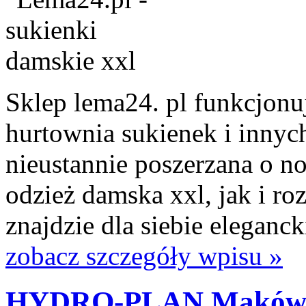
Sklep lema24. pl funkcjonuj
hurtownia sukienek i innych
nieustannie poszerzana o n
odzież damska xxl, jak i ro
znajdzie dla siebie eleganck
zobacz szczegóły wpisu »
HYDRO-PLAN Maków M