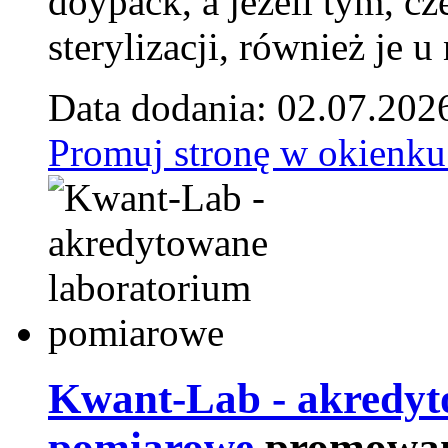
doypack, a jeżeli tym, cz
sterylizacji, również je u
Data dodania: 02.07.202
Promuj stronę w okienku
Kwant-Lab - akredyt
pomiarowe
promowan