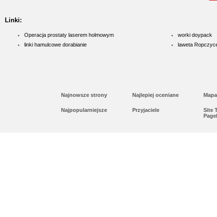
Linki:
Operacja prostaty laserem holmowym
worki doypack
linki hamulcowe dorabianie
laweta Ropczyc
Najnowsze strony
Najlepiej oceniane
Mapa
Najpopularniejsze
Przyjaciele
Site
Page