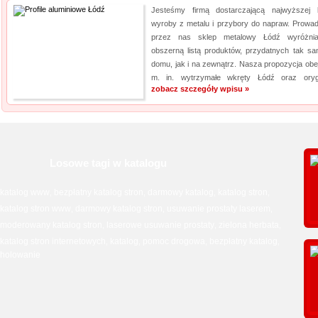
Jesteśmy firmą dostarczającą najwyższej 
wyroby z metalu i przybory do napraw. Prowa
przez nas sklep metalowy Łódź wyróżni
obszerną listą produktów, przydatnych tak s
domu, jak i na zewnątrz. Nasza propozycja obe
m. in. wytrzymałe wkręty Łódź oraz orygi
zobacz szczegóły wpisu »
Losowe tagi w katalogu
katalog www
bezpłatny katalog stron
darmowy katalog
katalog stron
,
,
,
,
katalog stron www
darmowy katalog stron
usuwanie prostaty laserem
,
,
,
moderowany katalog stron
laserowe usuwanie prostaty
zielona herbata
,
,
,
katalog stron internetowych
katalog
pomoc drogowa
bezpłatny katalog
,
,
,
,
holowanie