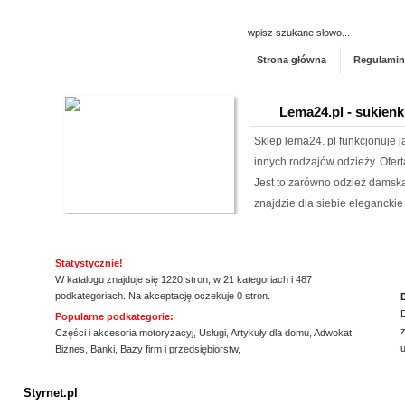
Strona główna
Regulamin
Lema24.pl - sukienk
Sklep lema24. pl funkcjonuje j
innych rodzajów odzieży. Ofer
Jest to zarówno odzież damska 
znajdzie dla siebie eleganckie 
Rehabilitacja niemo
Statystycznie!
Mikropolaryzacja mózgu, to jed
W katalogu znajduje się 1220 stron, w 21 kategoriach i 487
o powrót do pełnej sprawności 
podkategoriach. Na akceptację oczekuje 0 stron.
nieinwazyjna. Wykonuje ją Ośr
Popularne podkategorie:
z
Michałkowo. Oczywiście poza t
Części i akcesoria motoryzacyj
,
Usługi
,
Artykuły dla domu
,
Adwokat
,
Biznes
,
Banki
,
Bazy firm i przedsiębiorstw
,
dopasowan...
ssssssssssssss
Producent opakowa
Styrnet.pl