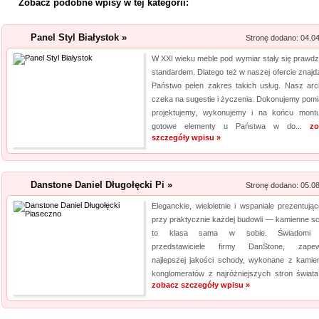
Zobacz podobne wpisy w tej kategorii:
Archiwizacja dokum
Panel Styl Białystok »
Stronę dodano: 04.0
Oferujemy zgłaszającym się 
archiwizacyjne. Dzięki nam Tw
W XXI wieku meble pod wymiar stały się prawd
standardem. Dlatego też w naszej ofercie znajdz
Archiwizacja dokumentów księ
Państwo pełen zakres takich usług. Nasz arch
informacji jest naszym klucz
czeka na sugestie i życzenia. Dokonujemy pomi
jakim jest ...
projektujemy, wykonujemy i na końcu mont
gotowe elementy u Państwa w do...
zo
Aermec serwis urz
szczegóły wpisu »
Jesteśmy firmą oferującą inno
Obsługujemy też serwis urząd
Danstone Daniel Długołęcki Pi »
Stronę dodano: 05.0
nas pracownicy to wykwalifiko
Eleganckie, wieloletnie i wspaniale prezentując
informacje na temat urządzeń 
przy praktycznie każdej budowli — kamienne s
wyn...
to klasa sama w sobie. Świadomi 
przedstawiciele firmy DanStone, zapew
Profile aluminiowe
najlepszej jakości schody, wykonane z kamien
konglomeratów z najróżniejszych stron świata.
Jesteśmy firmą dostarczającą 
zobacz szczegóły wpisu »
napraw. Prowadzony przez nas 
produktów, przydatnych tak sa