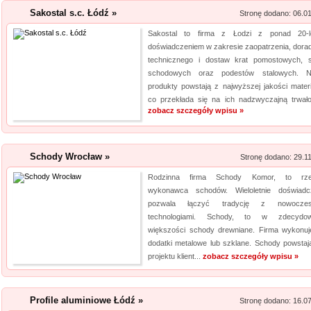
obejmuje m. in. wytrzymałe wkr
Sakostal s.c. Łódź »
Stronę dodano: 06.0
Sakostal to firma z Łodzi z ponad 20-l
Szpital Specjalista
doświadczeniem w zakresie zaopatrzenia, dora
Szpital Specjalista, to placó
technicznego i dostaw krat pomostowych, s
schodowych oraz podestów stalowych. N
poradnie, jak i oddział szpita
produkty powstają z najwyższej jakości materi
także laserowe usuwanie kami
co przekłada się na ich nadzwyczajną trwałoś
laserowa jest powszechna. Daj
zobacz szczegóły wpisu »
Kalendarz podkład
Schody Wrocław »
Stronę dodano: 29.1
Szukasz przykuwających uwag
mysz? Niezwłocznie zapoznaj 
Rodzinna firma Schody Komor, to rzet
myszki dla graczy, a jeżeli ty
wykonawca schodów. Wieloletnie doświadc
pozwala łączyć tradycję z nowoczes
mysz, również ją u nas znajdzi
technologiami. Schody, to w zdecydowa
jakośc...
większości schody drewniane. Firma wykonuj
dodatki metalowe lub szklane. Schody powstaj
projektu klient...
zobacz szczegóły wpisu »
Profile aluminiowe Łódź »
Stronę dodano: 16.0