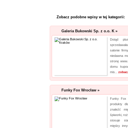
Zobacz podobne wpisy w tej kategorii:
Galeria Bukowski Sp. z o.o. K »
Dotąd plu
sprzedawał
salonie fir
niedawna mo
stronę www.
domu kupow
mis...
zobac
Funky Fox Wrocław »
Funky Fox t
produkty dl
znaleźć mię
śpiworki, ro
stosuje st
między inny