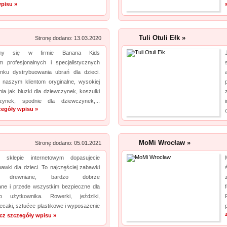
pisu »
odzież damska xxl, jak i rozmiary mniejsze. Każda kobieta znajdzie dla siebie eleganckie
sukienki xxl, jak i wygodny komplet dresowy...
Tuli Otuli Ełk »
Stronę dodano: 13.03.2020
Archiwizacja dokumentacji medycznej
pro
ujemy się w firmie Banana Kids
Oferujemy zgłaszającym się do nas zleceniodawcom kompleksowe usługi archiwizacyjne.
em profesjonalnych i specjalistycznych
Dzięki nam Twoje biuro zyska więcej wolnego miejsca. Archiwizacja dokumentów
nku dystrybuowania ubrań dla dzieci.
księgowych to nasza specjalność, a ochrona poufnych informacji jest naszym kluczowym
naszym klientom oryginalne, wysokiej
nia jak bluzki dla dziewczynek, koszulki
wyzwaniem. Podejmiemy się również zadania, jakim jest ...
zynek, spodnie dla dziewczynek,...
zegóły wpisu »
MoMi Wrocław »
Stronę dodano: 05.01.2021
sklepie internetowym dopasujecie
wki dla dzieci. To najczęściej zabawki
e, drewniane, bardzo dobrze
ane i przede wszystkim bezpieczne dla
go użytkownika. Rowerki, jeździki,
lecaki, sztućce plastikowe i wyposażenie
cz szczegóły wpisu »