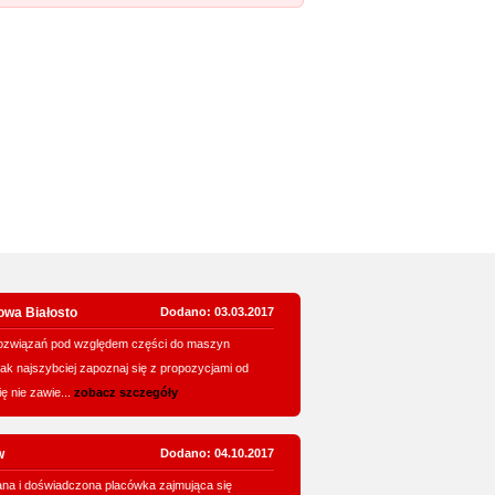
owa Białosto
Dodano: 03.03.2017
związań pod względem części do maszyn
jak najszybciej zapoznaj się z propozycjami od
ę nie zawie...
zobacz szczegóły
w
Dodano: 04.10.2017
a i doświadczona placówka zajmująca się