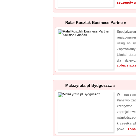
szczegóły w
Rafał Koszlak Business Partne »
Specjaliz
realizowani
usług na ry
Zapewniamy 
jakości ubra
dla dziewc
zobacz szc
Malazyrafa.pl Bydgoszcz »
W naszym 
Państwo zaba
kreatywn
zaprojektow
najmłodsze
krzesełka, p
poko...
zoba