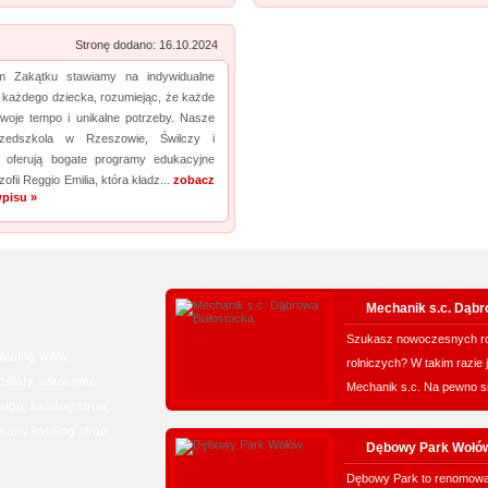
Stronę dodano: 16.10.2024
 Zakątku stawiamy na indywidualne
 każdego dziecka, rozumiejąc, że każde
woje tempo i unikalne potrzeby. Nasze
rzedszkola w Rzeszowie, Świlczy i
 oferują bogate programy edukacyjne
ozofii Reggio Emilia, która kładz...
zobacz
pisu »
Mechanik s.c. Dąbr
Szukasz nowoczesnych ro
atalog www
,
rolniczych? W takim razie 
ostaty
usuwanie
,
Mechanik s.c. Na pewno si
alog
katalog stron
,
,
any katalog stron
,
Dębowy Park Wołó
Dębowy Park to renomowan