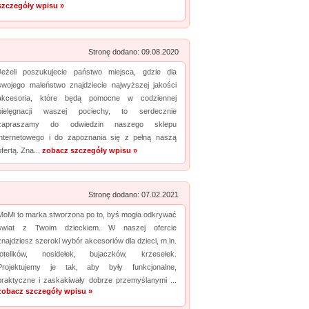
szczegóły wpisu »
Promuj stronę w okienku!
Stronę dodano: 09.08.2020
mowane strony w katalogu!
Jeżeli poszukujecie państwo miejsca, gdzie dla
Data dodania: 20.07.2026
swojego maleństwo znajdziecie najwyższej jakości
Zobacz szczegóły wpisu »
akcesoria, które będą pomocne w codziennej
pielęgnacji waszej pociechy, to serdecznie
Promuj stronę w okienku!
zapraszamy do odwiedzin naszego sklepu
internetowego i do zapoznania się z pełną naszą
ofertą. Zna...
zobacz szczegóły wpisu »
Stronę dodano: 07.02.2021
MoMi to marka stworzona po to, byś mogła odkrywać
świat z Twoim dzieckiem. W naszej ofercie
znajdziesz szeroki wybór akcesoriów dla dzieci, m.in.
fotelików, nosidełek, bujaczków, krzesełek.
Projektujemy je tak, aby były funkcjonalne,
praktyczne i zaskakiwały dobrze przemyślanymi ...
zobacz szczegóły wpisu »