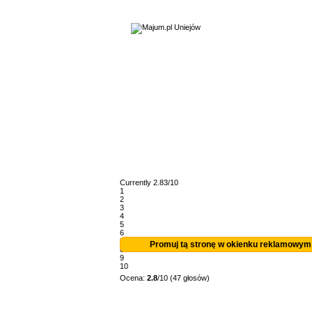
Currently 2.83/10
1
2
3
4
5
6
7
Promuj tą stronę w okienku reklamowym
8
9
10
Ocena:
2.8
/10 (47 głosów)