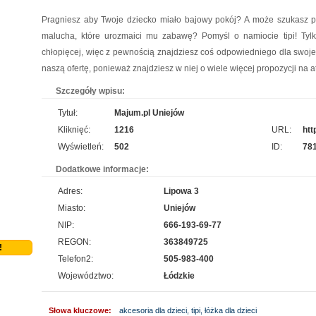
Mikropolaryzacja mózgu, to jedna z terapii, która pozwala osiągać efekty w walce o powrót
Pragniesz aby Twoje dziecko miało bajowy pokój? A może szukasz 
do pełnej sprawności dziecka. Mikropolaryzacja jest bezbolesna i nieinwazyjna. Wykonuje
malucha, które urozmaici mu zabawę? Pomyśl o namiocie tipi! Tylk
ją Ośrodek Intensywnej Rehabilitacji Dzieci Michałkowo. Oczywiście poza tym
chłopięcej, więc z pewnością znajdziesz coś odpowiedniego dla swoj
wdrażanych jest wiele innych terapii dopasowan...
naszą ofertę, ponieważ znajdziesz w niej o wiele więcej propozycji na 
HYDRO-PLAN Maków Mazowiecki
pro
Szczegóły wpisu:
Pozwolenie wodnoprawne jest wymagane prawem w ściśle określonych sytuacjach.
Tytuł:
Majum.pl Uniejów
Niedopełnienie uzyskania tego pozwolenia może wywołać poważne skutki prawne. Firma
Kliknięć:
1216
URL:
htt
Hydro-Plan pomaga takowe uzyskać, przygotowując operaty wodnoprawne. Są one
Wyświetleń:
502
ID:
78
niezbędne w takim wypadku. Dodatkowo Hydro-Plan opracowuje plany...
Dodatkowe informacje:
Aermec serwis urządzeń
pro
Adres:
Lipowa 3
Jesteśmy firmą oferującą innowacyjne urządzenia dla systemów chłodzenia. Obsługujemy
Miasto:
Uniejów
też serwis urządzeń Climaveneta i innych marek. Reprezentujący nas pracownicy to
NIP:
666-193-69-77
wykwalifikowani fachowcy, posiadający wszystkie istotne informacje na temat urządzeń
REGON:
363849725
!
chłodniczych. Nasza oferta uwzględnia również wyn...
Telefon2:
505-983-400
Województwo:
Łódzkie
Kalendarz podkładka pod mysz
pro
Szukasz przykuwających uwagę gadżetów promocyjnych, typu podkładka pod mysz?
Słowa kluczowe:
akcesoria dla dzieci, tipi, łóżka dla dzieci