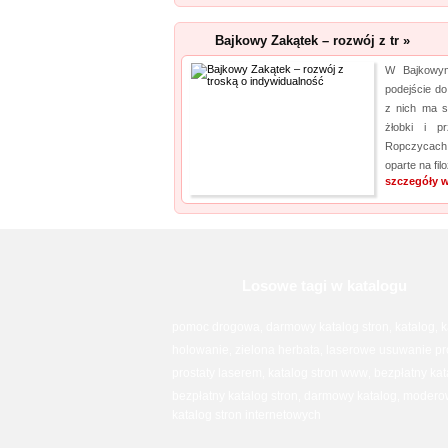
Bajkowy Zakątek – rozwój z tr »
W Bajkowym
podejście do
z nich ma s
żłobki i p
Ropczycach
oparte na fil
szczegóły w
Losowe tagi w katalogu
pomoc drogowa
darmowy katalog stron
katalog
k
,
,
,
holowanie
zielona herbata
laserowe usuwanie pr
,
,
prostaty laserem
katalog stron www
bezpłatny kat
,
,
bezpłatny katalog stron
darmowy katalog
moderow
,
,
katalog stron internetowych