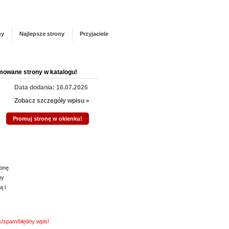
Panel zarządzania
Zarejestruj się
talogu!
ny
Najlepsze strony
Przyjaciele
mowane strony w katalogu!
Data dodania: 16.07.2026
Zobacz szczegóły wpisu »
Promuj stronę w okienku!
mowane strony w katalogu!
Data dodania: 16.07.2026
onę.
Zobacz szczegóły wpisu »
ny
ą i
Promuj stronę w okienku!
mowane strony w katalogu!
nk/spam/błędny wpis!