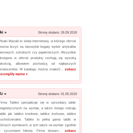
Zobacz szczegóły wpisu »
Promuj stronę w okienku!
mowane strony w katalogu!
ki »
Stronę dodano: 26.09.2018
Data dodania: 28.07.2026
Pisaki Mazaki to sklep internetowy, w którego ofercie
można liczyć na niezwykle bogaty wybór artykułów
Zobacz szczegóły wpisu »
biurowych, szkolnych czy papierniczych. Wszystkie
Promuj stronę w okienku!
dostępne w ofercie produkty cechują się wysoką
jakością, albowiem pochodzą od najlepszych
producentów. W katalogu można znaleźć...
zobacz
mowane strony w katalogu!
szczegóły wpisu »
Data dodania: 02.07.2026
Zobacz szczegóły wpisu »
Kr »
Stronę dodano: 01.05.2019
Promuj stronę w okienku!
Firma Tableo specjalizuje się w sprzedaży tablic
magnetycznych na wymiar, a także innego rodzaju
tablic jak tablice kredowe, tablice korkowe, tablice
mowane strony w katalogu!
suchościeralne. Tableo to pełna gama tablic w
Data dodania: 22.07.2026
różnych wymiarach, w tym także na wymiar zgodnie
z życzeniami klienta. Firma dostarc...
zobacz
Zobacz szczegóły wpisu »