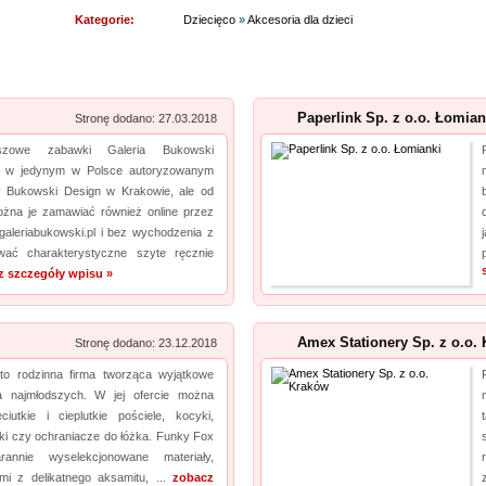
Niezwłocznie zapoznaj się z naszą ofertą. Wytwarzamy podkładki pod myszki dla graczy,
Kategorie:
Dziecięco
»
Akcesoria dla dzieci
a jeżeli tym czego szukasz jest kalendarz podkładka pod mysz, również ją u nas
znajdziesz. Nasze artykuły zrobione są z najlepszej jakośc...
Szpital Specjalista
pro
Paperlink Sp. z o.o. Łomian
Stronę dodano: 27.03.2018
Szpital Specjalista, to placówka na najwyższym poziomie. Działają tam zarówno poradnie,
szowe zabawki Galeria Bukowski
jak i oddział szpitalny. Wykonuje się tam usuwanie prostaty laserem, a także laserowe
a w jedynym w Polsce autoryzowanym
my Bukowski Design w Krakowie, ale od
usuwanie kamieni nerkowych. Jak więc widać, operacja laserowa jest powszechna. Daje
żna je zamawiać również online przez
to pacjentom możliwość szybkiego powrotu d...
galeriabukowski.pl i bez wychodzenia z
ać charakterystyczne szyte ręcznie
Producent opakowań foliowych
pro
z szczegóły wpisu »
Szukasz godnego zaufania dostawcy akcesoriów do pakowania? jak najszybciej przejrzyj
naszą propozycję. Uwzględnia ona dobre jakościowo worki do pasteryzacji i szereg
Amex Stationery Sp. z o.o. 
Stronę dodano: 23.12.2018
innych wyrobów. Sprzedajemy również worki doypack, a jeżeli tym, czego szukasz, są
worki do sterylizacji, również je u nas nabędziesz....
o rodzinna firma tworząca wyjątkowe
a najmłodszych. W jej ofercie można
ciutkie i cieplutkie pościele, kocyki,
Lema24.pl - sukienki damskie xxl
pro
żki czy ochraniacze do łóżka. Funky Fox
Sklep lema24. pl funkcjonuje jako sklep detaliczny oraz hurtownia sukienek i innych
arannie wyselekcjonowane materiały,
mi z delikatnego aksamitu, ...
zobacz
rodzajów odzieży. Oferta jest nieustannie poszerzana o nowe modele. Jest to zarówno