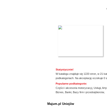
Statystycznie!
W katalogu znajduje się 1220 stron, w 21 ka
podkategoriach. Na akceptację oczekuje 0 s
Popularne podkategorie:
Części i akcesoria motoryzacyj
,
Usługi
,
Arty
Biznes
,
Banki
,
Bazy firm i przedsiębiorstw
,
ssssssssssssss
Majum.pl Uniejów