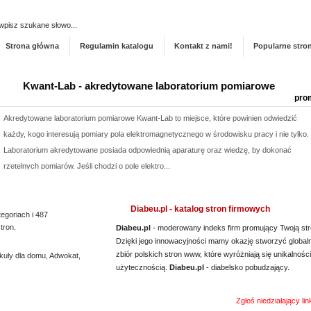
Dodaj stronę do ka
Strona główna
Regulamin katalogu
Kontakt z nami!
Popularne stro
Kwant-Lab - akredytowane laboratorium pomiarowe
pro
Akredytowane laboratorium pomiarowe Kwant-Lab to miejsce, które powinien odwiedzić
każdy, kogo interesują pomiary pola elektromagnetycznego w środowisku pracy i nie tylko.
Laboratorium akredytowane posiada odpowiednią aparaturę oraz wiedzę, by dokonać
rzetelnych pomiarów. Jeśli chodzi o pole elektro...
Profile aluminiowe Łódź
pro
Diabeu.pl - katalog stron firmowych
tegoriach i 487
Jesteśmy firmą dostarczającą najwyższej klasy wyroby z metalu i przybory do napraw.
tron.
Diabeu.pl
- moderowany indeks firm promujący Twoją str
Prowadzony przez nas sklep metalowy Łódź wyróżnia się obszerną listą produktów,
Dzięki jego innowacyjności mamy okazję stworzyć global
przydatnych tak samo w domu, jak i na zewnątrz. Nasza propozycja obejmuje m. in.
zbiór polskich stron www, które wyróżniają się unikalności
kuły dla domu
,
Adwokat
,
wytrzymałe wkręty Łódź oraz oryginalnie wyglądające met...
użytecznością.
Diabeu.pl
- diabelsko pobudzający.
Rehabilitacja niemowląt Bielsko Biała
pro
Zgłoś niedziałający li