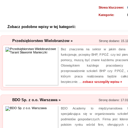
Słowa kluczowe:
Kategorie:
Zobacz podobne wpisy w tej kategorii:
Przedsiębiorstwo Wielobranżow »
Stronę dodano: 15.1
Bez znaczenia na sektor w jakim dana 
funkcjonuje, przepisy BHP, P.POŻ. czy też pier
pomocy, muszą być znane każdemu pracowni
Obowiązkiem każdego pracodawcy 
przeprowadzenie szkoleń BHP czy P.POŻ., d
którym praca realizowana będzie całko
bezpiecznie. ...
zobacz szczegóły wpisu »
BDO Sp. z o.o. Warszawa »
Stronę dodano: 17.0
BDO Academy to międzynarodowa fi
specjalizująca się w organizowaniu szkole
podmiotów gospodarczych. Firma jest lider
polskim rynku wśród firm, oferujących u