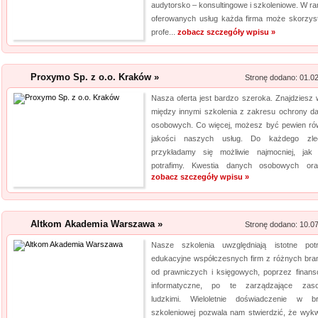
audytorsko – konsultingowe i szkoleniowe. W r
oferowanych usług każda firma może skorzys
profe...
zobacz szczegóły wpisu »
Proxymo Sp. z o.o. Kraków »
Stronę dodano: 01.0
Nasza oferta jest bardzo szeroka. Znajdziesz w
między innymi szkolenia z zakresu ochrony d
osobowych. Co więcej, możesz być pewien ró
jakości naszych usług. Do każdego zle
przykładamy się możliwie najmocniej, jak 
potrafimy. Kwestia danych osobowych ora
zobacz szczegóły wpisu »
Altkom Akademia Warszawa »
Stronę dodano: 10.0
Nasze szkolenia uwzględniają istotne pot
edukacyjne współczesnych firm z różnych bra
od prawniczych i księgowych, poprzez finans
informatyczne, po te zarządzające zas
ludzkimi. Wieloletnie doświadczenie w b
szkoleniowej pozwala nam stwierdzić, że wykwal