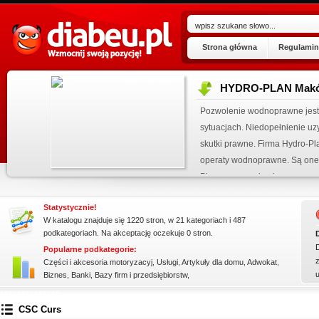
Strona główna
Regulamin
HYDRO-PLAN Makó
ogu!
Pozwolenie wodnoprawne jest
.07.2026
sytuacjach. Niedopełnienie u
 wpisu »
skutki prawne. Firma Hydro-P
operaty wodnoprawne. Są one
kienku!
Plan opracowuje plany...
Statystycznie!
W katalogu znajduje się 1220 stron, w 21 kategoriach i 487
podkategoriach. Na akceptację oczekuje 0 stron.
Popularne podkategorie:
z
Części i akcesoria motoryzacyj
,
Usługi
,
Artykuły dla domu
,
Adwokat
,
Biznes
,
Banki
,
Bazy firm i przedsiębiorstw
,
ssssssssssssss
CSC Curs