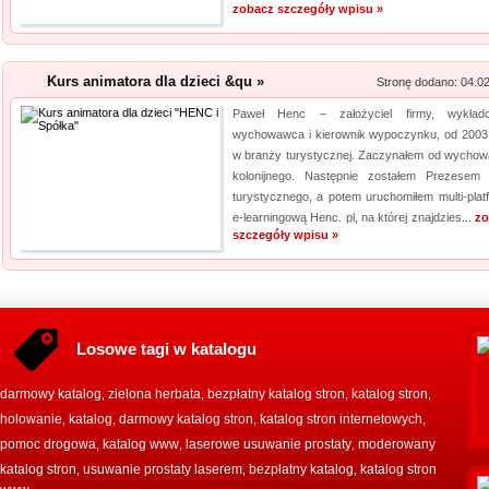
zobacz szczegóły wpisu »
Kurs animatora dla dzieci &qu »
Stronę dodano: 04.0
Paweł Henc – założyciel firmy, wykład
wychowawca i kierownik wypoczynku, od 2003
w branży turystycznej. Zaczynałem od wycho
kolonijnego. Następnie zostałem Prezesem 
turystycznego, a potem uruchomiłem multi-plat
e-learningową Henc. pl, na której znajdzies...
zo
szczegóły wpisu »
Losowe tagi w katalogu
darmowy katalog
zielona herbata
bezpłatny katalog stron
katalog stron
,
,
,
,
holowanie
katalog
darmowy katalog stron
katalog stron internetowych
,
,
,
,
pomoc drogowa
katalog www
laserowe usuwanie prostaty
moderowany
,
,
,
katalog stron
usuwanie prostaty laserem
bezpłatny katalog
katalog stron
,
,
,