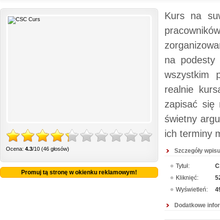
Kurs na suw
pracownik
zorganizowa
na podesty 
wszystkim p
realnie kur
zapisać się
świetny arg
ich terminy 
Ocena:
4.3
/10 (46 głosów)
Szczegóły wpisu
Tytuł:
C
Promuj tą stronę w okienku reklamowym!
Kliknięć:
5
Wyświetleń:
4
Dodatkowe info