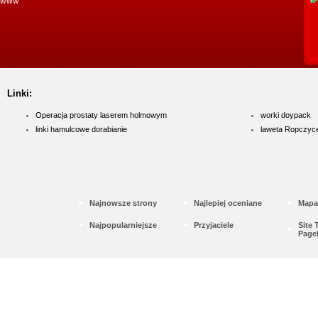
www
Linki:
Operacja prostaty laserem holmowym
worki doypack
linki hamulcowe dorabianie
laweta Ropczyc
Najnowsze strony
Najlepiej oceniane
Mapa
Najpopularniejsze
Przyjaciele
Site
Page