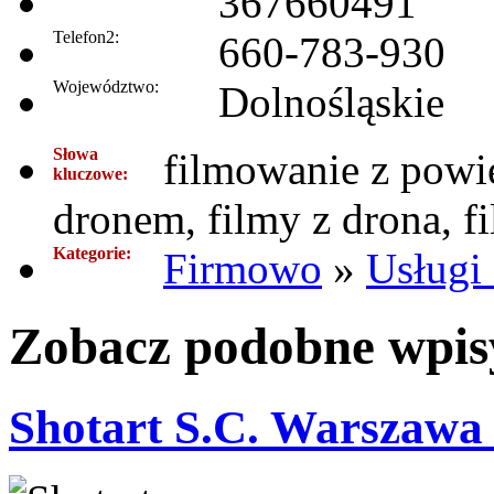
367660491
Telefon2:
660-783-930
Województwo:
Dolnośląskie
Słowa
filmowanie z powie
kluczowe:
dronem, filmy z drona, f
Kategorie:
Firmowo
»
Usługi 
Zobacz podobne wpisy
Shotart S.C. Warszawa