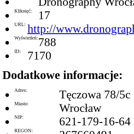
Dronography Wroc
Kliknięć:
17
URL:
http://www.dronograp
Wyświetleń:
788
ID:
7170
Dodatkowe informacje:
Adres:
Tęczowa 78/5c
Miasto:
Wrocław
NIP:
621-179-16-64
REGON: