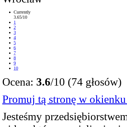
Currently
3.65/10
1
2
3
4
5
6
7
8
9
10
Ocena:
3.6
/10 (74 głosów)
Promuj tą stronę w okienk
Jesteśmy przedsiębiorstwem