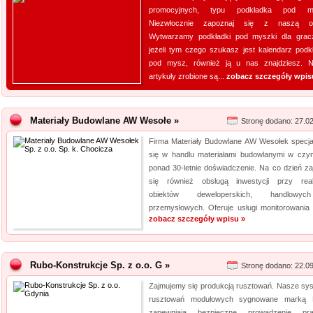
promocyjnych, typu podkładka pod m
Niezwłocznie zapoznaj się z naszą ofe
Wytwarzamy podkładki pod myszki dla grac
jeżeli tym czego szukasz jest kalendarz podk
pod mysz, również ją u nas znajdziesz. 
artykuły zrobione są...
zobacz szczegóły wpis
Materiały Budowlane AW Wesołe »
Stronę dodano: 27.0
Firma Materiały Budowlane AW Wesołek specjal
się w handlu materiałami budowlanymi w cz
ponad 30-letnie doświadczenie. Na co dzień za
się również obsługą inwestycji przy reali
obiektów deweloperskich, handlowy
przemysłowych. Oferuje usługi monitorowania i
zobacz szczegóły wpisu »
Rubo-Konstrukcje Sp. z o.o. G »
Stronę dodano: 22.0
Zajmujemy się produkcją rusztowań. Nasze sy
rusztowań modułowych sygnowane marką 
zapewniają bezpieczne prowadzenie pr