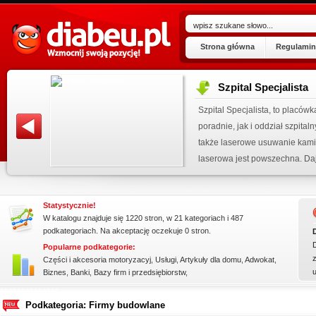
Strona główna
Regulamin
Szpital Specjalista
ogu!
Szpital Specjalista, to placó
.07.2026
poradnie, jak i oddział szpita
 wpisu »
także laserowe usuwanie kami
kienku!
laserowa jest powszechna. Daj
Statystycznie!
W katalogu znajduje się 1220 stron, w 21 kategoriach i 487
podkategoriach. Na akceptację oczekuje 0 stron.
Popularne podkategorie:
z
Części i akcesoria motoryzacyj
,
Usługi
,
Artykuły dla domu
,
Adwokat
,
Biznes
,
Banki
,
Bazy firm i przedsiębiorstw
,
ssssssssssssss
Podkategoria: Firmy budowlane