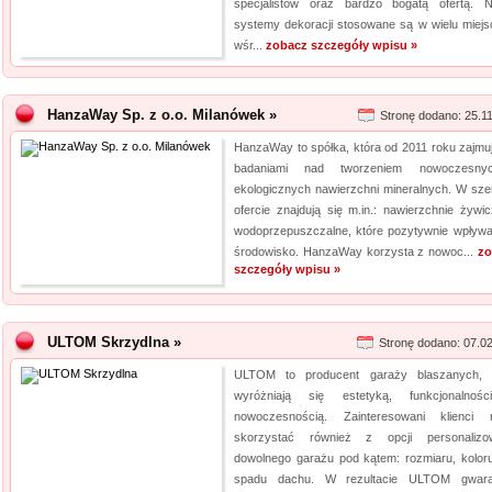
specjalistów oraz bardzo bogatą ofertą. 
systemy dekoracji stosowane są w wielu miejs
wśr...
zobacz szczegóły wpisu »
HanzaWay Sp. z o.o. Milanówek »
Stronę dodano: 25.1
HanzaWay to spółka, która od 2011 roku zajmuj
badaniami nad tworzeniem nowoczesny
ekologicznych nawierzchni mineralnych. W szer
ofercie znajdują się m.in.: nawierzchnie żywic
wodoprzepuszczalne, które pozytywnie wpływa
środowisko. HanzaWay korzysta z nowoc...
zo
szczegóły wpisu »
ULTOM Skrzydlna »
Stronę dodano: 07.0
ULTOM to producent garaży blaszanych, 
wyróżniają się estetyką, funkcjonalnoś
nowoczesnością. Zainteresowani klienci
skorzystać również z opcji personalizo
dowolnego garażu pod kątem: rozmiaru, kolor
spadu dachu. W rezultacie ULTOM gwara