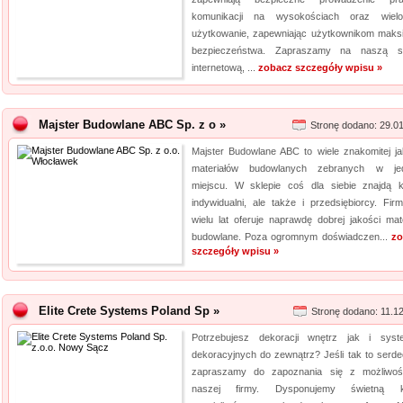
komunikacji na wysokościach oraz wielol
użytkowanie, zapewniając użytkownikom mak
bezpieczeństwa. Zapraszamy na naszą s
internetową, ...
zobacz szczegóły wpisu »
Majster Budowlane ABC Sp. z o »
Stronę dodano: 29.0
Majster Budowlane ABC to wiele znakomitej ja
materiałów budowlanych zebranych w je
miejscu. W sklepie coś dla siebie znajdą kl
indywidualni, ale także i przedsiębiorcy. Fir
wielu lat oferuje naprawdę dobrej jakości mate
budowlane. Poza ogromnym doświadczen...
zo
szczegóły wpisu »
Elite Crete Systems Poland Sp »
Stronę dodano: 11.1
Potrzebujesz dekoracji wnętrz jak i sys
dekoracyjnych do zewnątrz? Jeśli tak to serde
zapraszamy do zapoznania się z możliwoś
naszej firmy. Dysponujemy świetną k