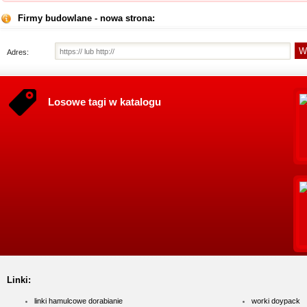
Firmy budowlane - nowa strona:
Adres:
Losowe tagi w katalogu
Linki:
linki hamulcowe dorabianie
worki doypack