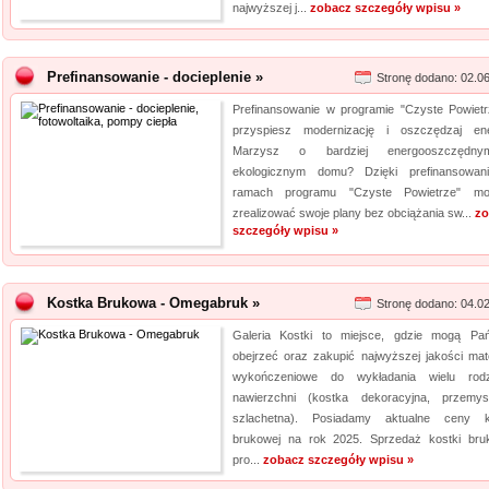
najwyższej j...
zobacz szczegóły wpisu »
Prefinansowanie - docieplenie »
Stronę dodano: 02.0
Prefinansowanie w programie "Czyste Powietr
przyspiesz modernizację i oszczędzaj ene
Marzysz o bardziej energooszczędn
ekologicznym domu? Dzięki prefinansowa
ramach programu "Czyste Powietrze" mo
zrealizować swoje plany bez obciążania sw...
zo
szczegóły wpisu »
Kostka Brukowa - Omegabruk »
Stronę dodano: 04.0
Galeria Kostki to miejsce, gdzie mogą Pa
obejrzeć oraz zakupić najwyższej jakości mate
wykończeniowe do wykładania wielu rod
nawierzchni (kostka dekoracyjna, przemys
szlachetna). Posiadamy aktualne ceny k
brukowej na rok 2025. Sprzedaż kostki bru
pro...
zobacz szczegóły wpisu »