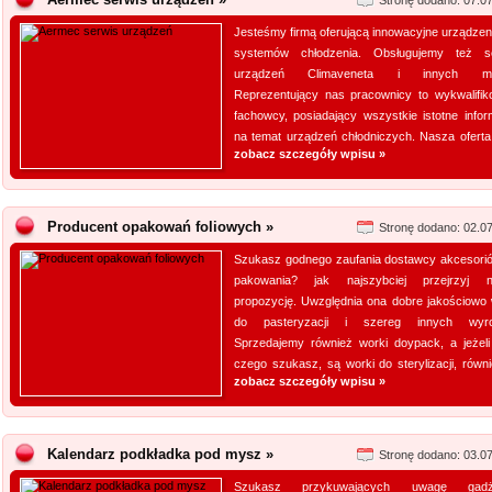
Stronę dodano: 07.0
Jesteśmy firmą oferującą innowacyjne urządzeni
systemów chłodzenia. Obsługujemy też s
urządzeń Climaveneta i innych ma
Reprezentujący nas pracownicy to wykwalifik
fachowcy, posiadający wszystkie istotne infor
na temat urządzeń chłodniczych. Nasza oferta 
zobacz szczegóły wpisu »
Producent opakowań foliowych »
Stronę dodano: 02.0
Szukasz godnego zaufania dostawcy akcesori
pakowania? jak najszybciej przejrzyj 
propozycję. Uwzględnia ona dobre jakościowo 
do pasteryzacji i szereg innych wyro
Sprzedajemy również worki doypack, a jeżeli
czego szukasz, są worki do sterylizacji, równie
zobacz szczegóły wpisu »
Kalendarz podkładka pod mysz »
Stronę dodano: 03.0
Szukasz przykuwających uwagę gadż