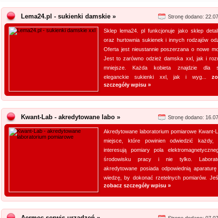
Lema24.pl - sukienki damskie »
Stronę dodano: 22.0
Sklep lema24. pl funkcjonuje jako sklep detal
oraz hurtownia sukienek i innych rodzajów odz
Oferta jest nieustannie poszerzana o nowe mo
Jest to zarówno odzież damska xxl, jak i roz
mniejsze. Każda kobieta znajdzie dla s
eleganckie sukienki xxl, jak i wyg...
zo
szczegóły wpisu »
Kwant-Lab - akredytowane labo »
Stronę dodano: 16.0
Akredytowane laboratorium pomiarowe Kwant-L
miejsce, które powinien odwiedzić każdy,
interesują pomiary pola elektromagnetyczn
środowisku pracy i nie tylko. Laborat
akredytowane posiada odpowiednią aparaturę
wiedzę, by dokonać rzetelnych pomiarów. Jeśli
zobacz szczegóły wpisu »
Aermec serwis urządzeń »