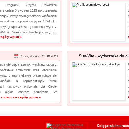
cja Programu Czyste Powietrze
 z dniem 3 styczeń 2023 roku zmieniła
yczący kwoty wynagrodzenia właściciela
ów rodziny, poprawiono ją na 1894 zł z
 przy gospodarstwie jednoosobowym z
2651 zł. Zwiększono kwotę pomocy or...
zegóły wpisu »
Sun-Vita - wytłaczarka do ol
Stronę dodano: 26.10.2023
upą oferującą szeroki wachlarz usług z
wórstwa sztukaterii oraz obrabiania
ówisz u nas ciekawie prezentujące się
dańsk, a reprezentujący firmę
owani fachowcy wykonają dla Ciebie
alne cięcie laserem pomorskie. W
.
zobacz szczegóły wpisu »
Księgarnia Interne