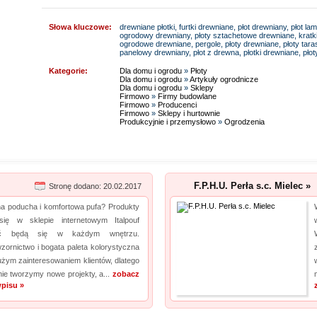
Słowa kluczowe:
drewniane płotki, furtki drewniane, płot drewniany, płot l
ogrodowy drewniany, płoty sztachetowe drewniane, kratki 
ogrodowe drewniane, pergole, płoty drewniane, płoty tar
panelowy drewniany, płot z drewna, płotki drewniane, pło
Kategorie:
Dla domu i ogrodu
»
Płoty
Dla domu i ogrodu
»
Artykuły ogrodnicze
Dla domu i ogrodu
»
Sklepy
Firmowo
»
Firmy budowlane
Firmowo
»
Producenci
Firmowo
»
Sklepy i hurtownie
Produkcyjnie i przemysłowo
»
Ogrodzenia
F.P.H.U. Perła s.c. Mielec »
Stronę dodano: 20.02.2017
na poducha i komfortowa pufa? Produkty
się w sklepie internetowym Italpouf
ać będą się w każdym wnętrzu.
zornictwo i bogata paleta kolorystyczna
użym zainteresowaniem klientów, dlatego
nie tworzymy nowe projekty, a...
zobacz
pisu »