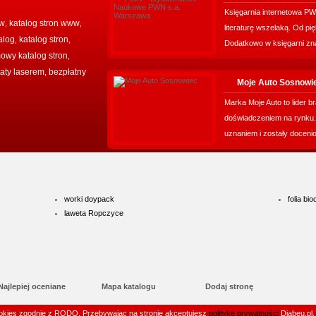
Księgarnia internetowa PW
ww
katalog stron www
,
,
literaturę wszelaką. Od pię
alog
katalog stron
,
,
Dodatkowo w księgarni zna
owy katalog stron
,
aty laserem
bezpłatny
,
Moje Auto Sosnowi
Marka Moje Auto to lider 
doświadczeniem na rynku.
uznaniem i zostały docenio
worki doypack
folia b
laweta Ropczyce
Najlepiej oceniane
Mapa katalogu
Dodaj stronę
Przyjaciele
Site Thumbnails by
Kontakt
ookies zgodnie z RODO. Przebywając na stronie akceptujesz
politykę prywatności
Diabeu.pl. 