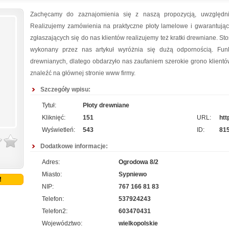
Zachęcamy do zaznajomienia się z naszą propozycją, uwzględni
Realizujemy zamówienia na praktyczne płoty lamelowe i gwarantują
zgłaszających się do nas klientów realizujemy też kratki drewniane. St
wykonany przez nas artykuł wyróżnia się dużą odpornością. Fu
drewnianych, dlatego obdarzyło nas zaufaniem szerokie grono klientó
znaleźć na głównej stronie www firmy.
Szczegóły wpisu:
Tytuł:
Płoty drewniane
Kliknięć:
151
URL:
htt
Wyświetleń:
543
ID:
81
Dodatkowe informacje:
Adres:
Ogrodowa 8/2
Miasto:
Sypniewo
!
NIP:
767 166 81 83
Telefon:
537924243
Telefon2:
603470431
Województwo:
wielkopolskie