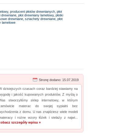
amelowy, producent płotów drewnianych, płot
drewniane, płot drewniany lamelowy, płotki
asowe drewniane, sztachety drewniane, płot
ty lamelowe
Stronę dodano: 15.07.2019
W dzisiejszych czasach coraz bardziej stawiamy na
wygodę i jakość kupowanych produktów. Z myślą o
Was stworzyliśmy sklep internetowy, w którym
zamówicie materac do swojej sypialni bez
wychodzenia z domu. U nas znajdziesz wiele modeli
materacy i rożne wzory łóżek i stelaży z najwi...
zobacz szczegóły wpisu »