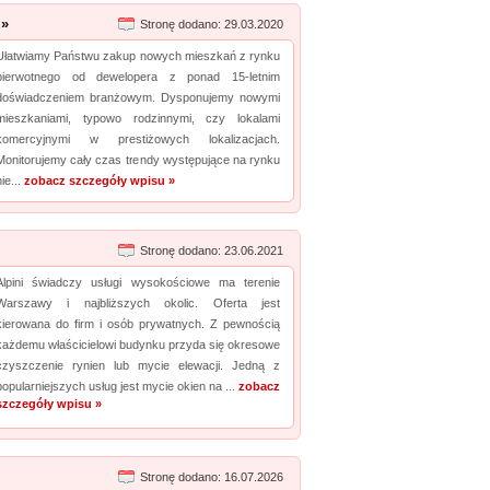
 »
Stronę dodano: 29.03.2020
Ułatwiamy Państwu zakup nowych mieszkań z rynku
pierwotnego od dewelopera z ponad 15-letnim
doświadczeniem branżowym. Dysponujemy nowymi
mieszkaniami, typowo rodzinnymi, czy lokalami
komercyjnymi w prestiżowych lokalizacjach.
Monitorujemy cały czas trendy występujące na rynku
nie...
zobacz szczegóły wpisu »
Stronę dodano: 23.06.2021
Alpini świadczy usługi wysokościowe ma terenie
Warszawy i najbliższych okolic. Oferta jest
kierowana do firm i osób prywatnych. Z pewnością
każdemu właścicielowi budynku przyda się okresowe
czyszczenie rynien lub mycie elewacji. Jedną z
popularniejszych usług jest mycie okien na ...
zobacz
szczegóły wpisu »
Stronę dodano: 16.07.2026