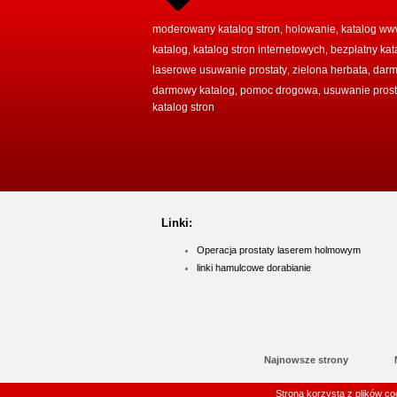
moderowany katalog stron
holowanie
katalog w
,
,
katalog
katalog stron internetowych
bezpłatny kat
,
,
laserowe usuwanie prostaty
zielona herbata
darm
,
,
darmowy katalog
pomoc drogowa
usuwanie prost
,
,
katalog stron
Linki:
Operacja prostaty laserem holmowym
linki hamulcowe dorabianie
Najnowsze strony
Najpopularniejsze
Strona korzysta z plików c