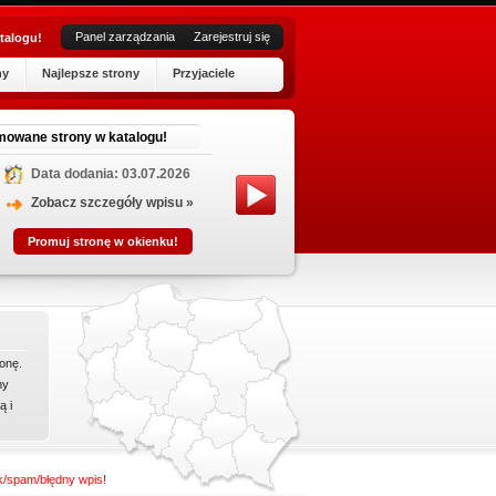
Panel zarządzania
Zarejestruj się
talogu!
ny
Najlepsze strony
Przyjaciele
L
mowane strony w katalogu!
Data dodania: 03.07.2026
Sklep le
rodzajów
Zobacz szczegóły wpisu »
odzież d
Promuj stronę w okienku!
sukienki
onę.
ny
ą i
nk/spam/błędny wpis!