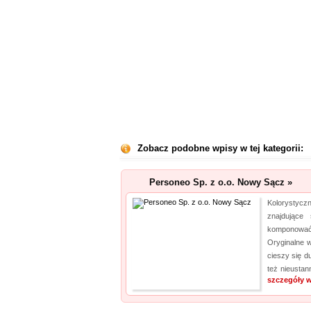
Zobacz podobne wpisy w tej kategorii:
Personeo Sp. z o.o. Nowy Sącz »
Kolorystycz
znajdujące 
komponow
Oryginalne w
cieszy się d
też nieustan
szczegóły w