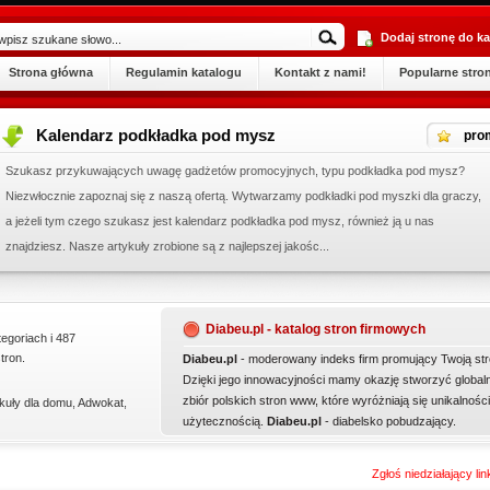
Dodaj stronę do ka
Strona główna
Regulamin katalogu
Kontakt z nami!
Popularne stro
Kalendarz podkładka pod mysz
pro
Szukasz przykuwających uwagę gadżetów promocyjnych, typu podkładka pod mysz?
Niezwłocznie zapoznaj się z naszą ofertą. Wytwarzamy podkładki pod myszki dla graczy,
a jeżeli tym czego szukasz jest kalendarz podkładka pod mysz, również ją u nas
znajdziesz. Nasze artykuły zrobione są z najlepszej jakośc...
Diabeu.pl - katalog stron firmowych
tegoriach i 487
tron.
Diabeu.pl
- moderowany indeks firm promujący Twoją str
Dzięki jego innowacyjności mamy okazję stworzyć global
zbiór polskich stron www, które wyróżniają się unikalności
kuły dla domu
,
Adwokat
,
użytecznością.
Diabeu.pl
- diabelsko pobudzający.
Zgłoś niedziałający li