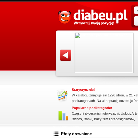
promowane strony w katalogu!
 o powrót
Data dodania: 13.07.2026
Wykonuje
Zobacz szczegóły wpisu »
Promuj stronę w okienku!
Statystycznie!
W katalogu znajduje się 1220 stron, w 21 ka
podkategoriach. Na akceptację oczekuje 0 s
Popularne podkategorie:
Części i akcesoria motoryzacyj
,
Usługi
,
Arty
Biznes
,
Banki
,
Bazy firm i przedsiębiorstw
,
ssssssssssssss
Płoty drewniane