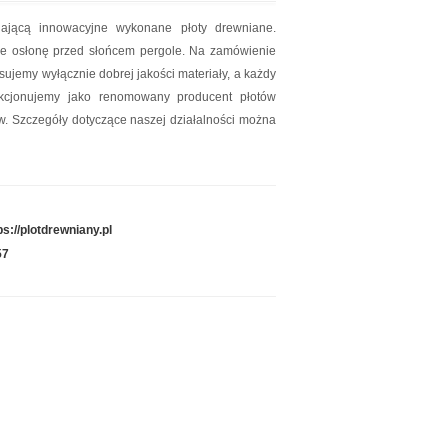
ającą innowacyjne wykonane płoty drewniane.
ce osłonę przed słońcem pergole. Na zamówienie
osujemy wyłącznie dobrej jakości materiały, a każdy
nkcjonujemy jako renomowany producent płotów
w. Szczegóły dotyczące naszej działalności można
ps://plotdrewniany.pl
57