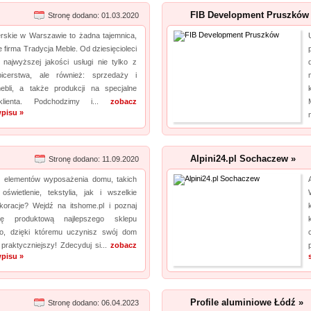
FIB Development Pruszków
Stronę dodano: 01.03.2020
erskie w Warszawie to żadna tajemnica,
e firma Tradycja Meble. Od dziesięcioleci
najwyższej jakości usługi nie tylko z
picerstwa, ale również: sprzedaży i
ebli, a także produkcji na specjalne
klienta. Podchodzimy i...
zobacz
pisu »
Alpini24.pl Sochaczew »
Stronę dodano: 11.09.2020
 elementów wyposażenia domu, takich
oświetlenie, tekstylia, jak i wszelkie
ekoracje? Wejdź na itshome.pl i poznaj
tę produktową najlepszego sklepu
go, dzięki któremu uczynisz swój dom
 praktyczniejszy! Zdecyduj si...
zobacz
pisu »
Profile aluminiowe Łódź »
Stronę dodano: 06.04.2023