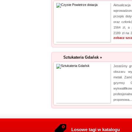
Aktualiza
wprowadzona
przepis dot
oraz członk
1564 zł, a
2189 zł na 
zobacz szc
Sztukateria Gdańsk »
Jesteśmy gr
obszaru wyt
metali. Zam
gzymsy G
wykwalifik
profesjon
proponowa..
Losowe tagi w katalogu