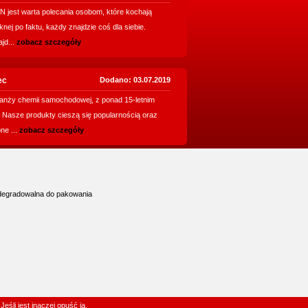
N jest warta polecania osobom, które kochają
knej po faktu, każdy znajdzie coś dla siebie.
jd...
zobacz szczegóły
ec
Dodano: 03.07.2019
branży chemii samochodowej, z ponad 15-letnim
 Nasze produkty cieszą się popularnością oraz
ne ...
zobacz szczegóły
iodegradowalna do pakowania
Jeśli jest inaczej opuść ją.