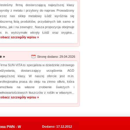
Jesteśmy firmą dostarczającą najwyższej klasy
wyroby z metalu i przybory do napraw. Prowadzony
przez nas sklep metalowy Łódź wyróżnia się
obszerną listą produktów, przydatnych tak samo w
domu, jak i na zewnątrz. Nasza propozycja obejmuje
m. in. wytrzymałe wkręty Łódź oraz orygina...
zobacz szczegóły wpisu »
e »
Stronę dodano: 29.04.2026
Firma SUN-VITA to specjalista w dziedzinie zdrowego
odżywiania, dostarczający urządzenia AGD
najwyższej klasy. W naszej ofercie jest m.in.
profesjonalna prasa do oleju na zimno ollivio, która
umożliwia na własne zrobienie świeżych i
pełnowartościowych tłuszczów z roślin w własnym...
zobacz szczegóły wpisu »
towa PWN - W
Dodano: 17.12.2012