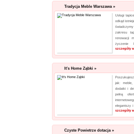
Tradycja Meble Warszawa »
Usługi tapic
odkąd istniej
świadczymy 
zakresu ta
renowacji m
życzenie 
szczegóły w
It's Home Ząbki »
Poszukujesz
jak: meble, 
dodatki i d
pełną ofer
internetowe
elegantszy i
szczegóły w
Czyste Powietrze dotacja »