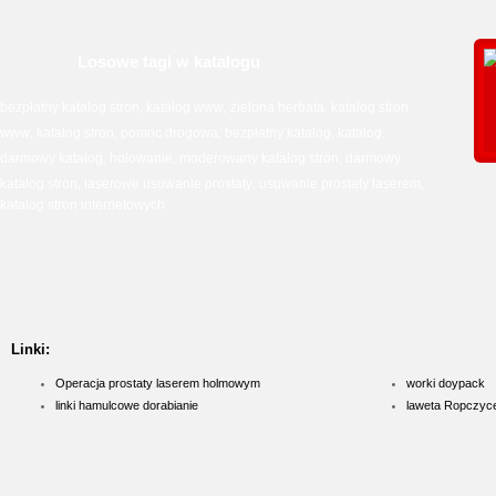
Losowe tagi w katalogu
bezpłatny katalog stron
katalog www
zielona herbata
katalog stron
,
,
,
www
katalog stron
pomoc drogowa
bezpłatny katalog
katalog
,
,
,
,
,
darmowy katalog
holowanie
moderowany katalog stron
darmowy
,
,
,
katalog stron
laserowe usuwanie prostaty
usuwanie prostaty laserem
,
,
,
katalog stron internetowych
Linki:
Operacja prostaty laserem holmowym
worki doypack
linki hamulcowe dorabianie
laweta Ropczyc