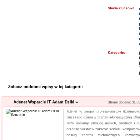
Rehabilitacja niemo
Słowa kluczowe:
Mikropolaryzacja mózgu, to jed
o powrót do pełnej sprawności 
nieinwazyjna. Wykonuje ją Ośr
Michałkowo. Oczywiście poza t
dopasowan...
Kategorie:
Szpital Specjalista
Szpital Specjalista, to placó
poradnie, jak i oddział szpita
także laserowe usuwanie kami
Zobacz podobne wpisy w tej kategorii:
laserowa jest powszechna. Daj
Adenet Wsparcie IT Adam Dziki »
Stronę dodano: 31.0
Kalendarz podkład
Adenet to zespół profesjonalistów działający
Szukasz przykuwających uwag
dłuższego czasu w branży informatycznej. Ofert
mysz? Niezwłocznie zapoznaj 
firmy obejmuje obsługę małych, średnich i d
myszki dla graczy, a jeżeli ty
przedsiębiorstw w zakresie serwisu komputero
obsługi centrali telefonicznych, rozwiązy
mysz, również ją u nas znajdzi