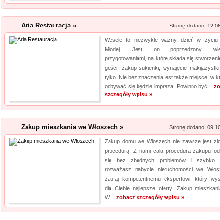
Aria Restauracja »
Stronę dodano: 12.0
Wesele to niezwykle ważny dzień w życiu
Młodej. Jest on poprzedzony wie
przygotowaniami, na które składa się stworzenie
gości, zakup sukienki, wynajęcie makijażystki 
tylko. Nie bez znaczenia jest także miejsce, w 
odbywać się będzie impreza. Powinno być...
zo
szczegóły wpisu »
Zakup mieszkania we Włoszech »
Stronę dodano: 09.1
Zakup domu we Włoszech nie zawsze jest zł
procedurą. Z nami cała procedura zakupu o
się bez zbędnych problemów i szybko. 
rozważasz nabycie nieruchomości we Włos
zaufaj kompetentnemu ekspertowi, który wy
dla Ciebie najlepsze oferty. Zakup mieszkan
Wł...
zobacz szczegóły wpisu »