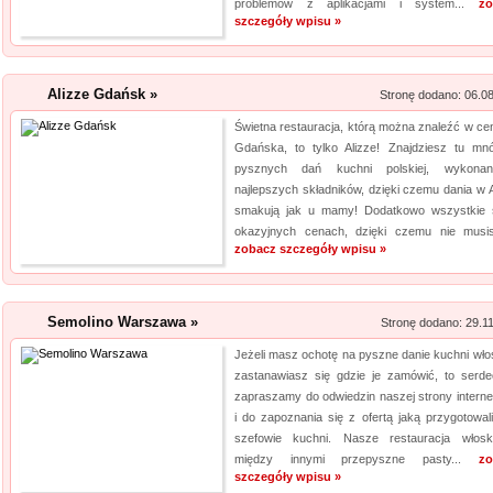
problemów z aplikacjami i system...
zo
jakośc...
szczegóły wpisu »
Lema24.pl - sukienk
Alizze Gdańsk »
Sklep lema24. pl funkcjonuje j
Stronę dodano: 06.0
innych rodzajów odzieży. Ofer
Świetna restauracja, którą można znaleźć w ce
Jest to zarówno odzież damska 
Gdańska, to tylko Alizze! Znajdziesz tu mn
pysznych dań kuchni polskiej, wykona
znajdzie dla siebie eleganckie 
najlepszych składników, dzięki czemu dania w A
smakują jak u mamy! Dodatkowo wszystkie
okazyjnych cenach, dzięki czemu nie musis
zobacz szczegóły wpisu »
Semolino Warszawa »
Stronę dodano: 29.1
Jeżeli masz ochotę na pyszne danie kuchni włosk
zastanawiasz się gdzie je zamówić, to serde
zapraszamy do odwiedzin naszej strony interne
i do zapoznania się z ofertą jaką przygotowali
szefowie kuchni. Nasze restauracja włos
między innymi przepyszne pasty...
zo
szczegóły wpisu »