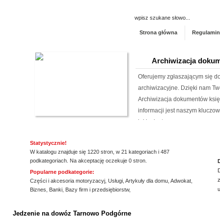
Strona główna
Regulamin
Archiwizacja dokum
Oferujemy zgłaszającym się 
archiwizacyjne. Dzięki nam Tw
Archiwizacja dokumentów księ
informacji jest naszym klucz
jakim jest ...
Kwant-Lab - akred
Statystycznie!
W katalogu znajduje się 1220 stron, w 21 kategoriach i 487
podkategoriach. Na akceptację oczekuje 0 stron.
Akredytowane laboratorium po
Popularne podkategorie:
odwiedzić każdy, kogo intere
z
Części i akcesoria motoryzacyj
,
Usługi
,
Artykuły dla domu
,
Adwokat
,
środowisku pracy i nie tylko.
Biznes
,
Banki
,
Bazy firm i przedsiębiorstw
,
aparaturę oraz wiedzę, by dok
ssssssssssssss
elektro...
Jedzenie na dowóz Tarnowo Podgórne