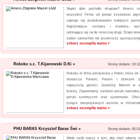
wyn...
Słupki albo pachołki drogowe? Ameco m
wszystko! Firma od ponad trzydziestu pięci
Szpital Specjalista
zajmuje się produkowaniem kolejnych pacho
Najróżniejsze rozmiary i średnice, wyr
Szpital Specjalista, to placó
odcinające się na tle mrocznej drogi. Dzięki tem
poradnie, jak i oddział szpita
żaden samochód nie przekroczy wyznaczonej 
także laserowe usuwanie kami
zobacz szczegóły wpisu »
laserowa jest powszechna. Daj
Rokoko s.c. T.Kijanowski D.Ki »
Stronę dodano: 18.1
Rokoko to firma perukarska z Polski, która od 2
dostarcza Paniom, Panom i dzieciom pe
najwyższej jakości. Jesteśmy liderem w s
branży. Zapewniamy zarówno peruki naturalne, 
peruki syntetyczne oraz systemowe. Ofer
tysiące niespotykanych wzorów w różnorodn
zobacz szczegóły wpisu »
PHU BARAS Krzysztof Baras Świ »
Stronę dodano: 05.0
Wiele osób marzy o tym, aby mieć własny o