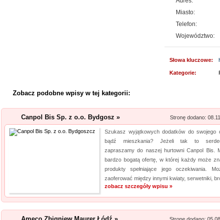
Adres:
Szukasz przykuwających uwag
Miasto:
mysz? Niezwłocznie zapoznaj 
Telefon:
myszki dla graczy, a jeżeli ty
Województwo:
mysz, również ją u nas znajdzi
jakośc...
Słowa kluczowe:
Kategorie:
Kwant-Lab - akred
Zobacz podobne wpisy w tej kategorii:
Akredytowane laboratorium po
odwiedzić każdy, kogo intere
Canpol Bis Sp. z o.o. Bydgosz »
Stronę dodano: 08.1
środowisku pracy i nie tylko.
Szukasz wyjątkowych dodatków do swojego
aparaturę oraz wiedzę, by dok
bądź mieszkania? Jeżeli tak to serdec
elektro...
zapraszamy do naszej hurtowni Canpol Bis.
bardzo bogatą ofertę, w której każdy może zn
Aermec serwis urz
produkty spełniające jego oczekiwania. M
zaoferować między innymi kwiaty, serwetniki, br
Jesteśmy firmą oferującą inno
zobacz szczegóły wpisu »
Obsługujemy też serwis urząd
nas pracownicy to wykwalifiko
informacje na temat urządzeń 
Ameco Zbigniew Maurer Łódź »
Stronę dodano: 05.0