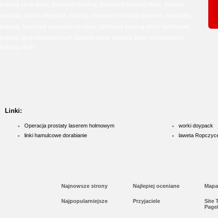
katalog stron www
darmowy katalog
bezpłatny katalog stron
zielona
,
,
,
herbata
pomoc drogowa
katalog
usuwanie prostaty laserem
bezpłatny
,
,
,
,
katalog
laserowe usuwanie prostaty
darmowy katalog stron
holowanie
,
,
,
,
katalog stron internetowych
katalog www
katalog stron
moderowany
,
,
,
katalog stron
Linki:
Operacja prostaty laserem holmowym
worki doypack
linki hamulcowe dorabianie
laweta Ropczyc
Najnowsze strony
Najlepiej oceniane
Mapa
Najpopularniejsze
Przyjaciele
Site
Page