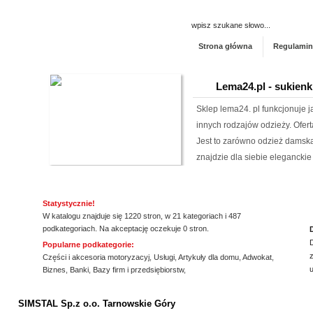
Strona główna
Regulamin
Lema24.pl - sukienk
Sklep lema24. pl funkcjonuje j
innych rodzajów odzieży. Ofer
Jest to zarówno odzież damska 
znajdzie dla siebie eleganckie 
Archiwizacja dokum
Statystycznie!
Oferujemy zgłaszającym się 
W katalogu znajduje się 1220 stron, w 21 kategoriach i 487
archiwizacyjne. Dzięki nam Tw
podkategoriach. Na akceptację oczekuje 0 stron.
Archiwizacja dokumentów księ
Popularne podkategorie:
z
informacji jest naszym klucz
Części i akcesoria motoryzacyj
,
Usługi
,
Artykuły dla domu
,
Adwokat
,
Biznes
,
Banki
,
Bazy firm i przedsiębiorstw
,
jakim jest ...
ssssssssssssss
Profile aluminiowe
SIMSTAL Sp.z o.o. Tarnowskie Góry