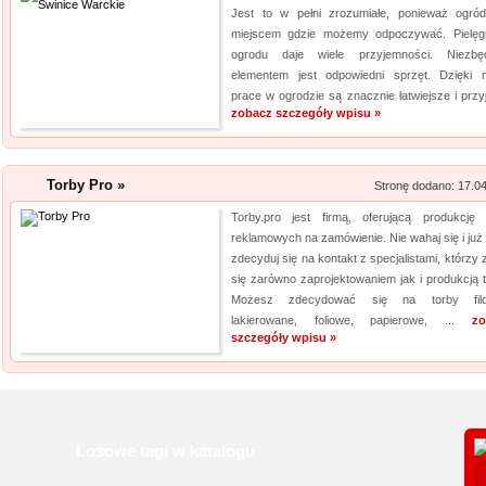
Jest to w pełni zrozumiałe, ponieważ ogród
miejscem gdzie możemy odpoczywać. Pielęg
ogrodu daje wiele przyjemności. Niezb
elementem jest odpowiedni sprzęt. Dzięki 
prace w ogrodzie są znacznie łatwiejsze i przyj
zobacz szczegóły wpisu »
Torby Pro »
Stronę dodano: 17.0
Torby.pro jest firmą, oferującą produkcję 
reklamowych na zamówienie. Nie wahaj się i już 
zdecyduj się na kontakt z specjalistami, którzy
się zarówno zaprojektowaniem jak i produkcją t
Możesz zdecydować się na torby filc
lakierowane, foliowe, papierowe, ...
zo
szczegóły wpisu »
Losowe tagi w katalogu