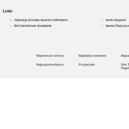
Linki:
Operacja prostaty laserem holmowym
worki doypack
linki hamulcowe dorabianie
laweta Ropczyc
Najnowsze strony
Najlepiej oceniane
Mapa
Najpopularniejsze
Przyjaciele
Site
Page