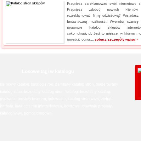
Pragniesz zareklamować swój internetowy s
Pragniesz zdobyć nowych klientów
rozreklamować firmę odzieżową? Posiadasz 
fantastyczną możliwość. Wypróbuj szansę,
proponuje katalog sklepów interneto
cokomukupic.pl. Jest to miejsce, w którym m
umieścić odnoś...
zobacz szczegóły wpisu »
Losowe tagi w katalogu
darmowy katalog
katalog stron
darmowy katalog stron
moderowany
,
,
,
katalog stron
bezpłatny katalog stron
katalog
bezpłatny katalog
,
,
,
,
usuwanie prostaty laserem
holowanie
katalog stron www
zielona
,
,
,
herbata
katalog stron internetowych
laserowe usuwanie prostaty
,
,
,
katalog www
pomoc drogowa
,