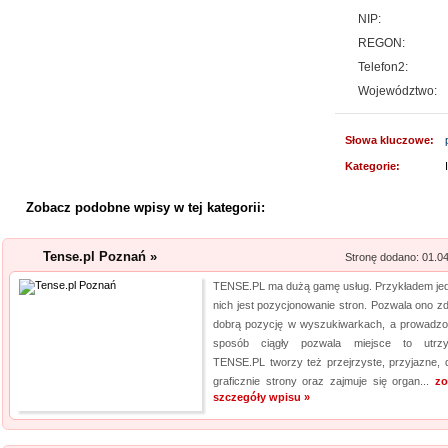
NIP:
Profile aluminiowe
REGON:
Jesteśmy firmą dostarczającą 
Telefon2:
napraw. Prowadzony przez nas 
Województwo:
produktów, przydatnych tak sa
obejmuje m. in. wytrzymałe wkr
Słowa kluczowe:
Kategorie:
Producent opakowa
Zobacz podobne wpisy w tej kategorii:
Szukasz godnego zaufania dos
przejrzyj naszą propozycję. U
Tense.pl Poznań »
pasteryzacji i szereg innych 
Stronę dodano: 01.0
jeżeli tym, czego szukasz, są wo
TENSE.PL ma dużą gamę usług. Przykładem jed
nich jest pozycjonowanie stron. Pozwala ono z
Lema24.pl - sukienk
dobrą pozycję w wyszukiwarkach, a prowadz
sposób ciągły pozwala miejsce to utrz
Sklep lema24. pl funkcjonuje j
TENSE.PL tworzy też przejrzyste, przyjazne, 
innych rodzajów odzieży. Ofer
graficznie strony oraz zajmuje się organ...
zo
szczegóły wpisu »
Jest to zarówno odzież damska 
znajdzie dla siebie eleganckie 