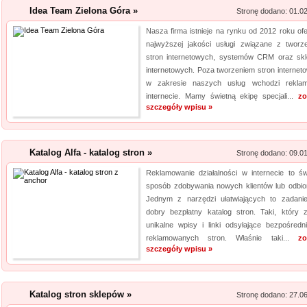
Kwant-Lab - akred
Idea Team Zielona Góra »
Stronę dodano: 01.0
Nasza firma istnieje na rynku od 2012 roku ofe
Akredytowane laboratorium po
najwyższej jakości usługi związane z tworz
stron internetowych, systemów CRM oraz sk
odwiedzić każdy, kogo intere
internetowych. Poza tworzeniem stron internet
środowisku pracy i nie tylko.
w zakresie naszych usług wchodzi rekl
aparaturę oraz wiedzę, by dok
internecie. Mamy świetną ekipę specjali...
zo
elektro...
szczegóły wpisu »
Katalog Alfa - katalog stron »
Stronę dodano: 09.0
Reklamowanie działalności w internecie to św
sposób zdobywania nowych klientów lub odbio
Jednym z narzędzi ułatwiających to zadanie
dobry bezpłatny katalog stron. Taki, który z
unikalne wpisy i linki odsyłające bezpośredn
reklamowanych stron. Właśnie taki...
zo
szczegóły wpisu »
Katalog stron sklepów »
Stronę dodano: 27.0