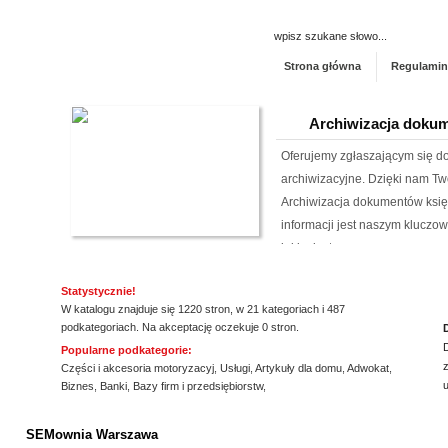
Strona główna
Regulamin
Archiwizacja dokum
Oferujemy zgłaszającym się 
archiwizacyjne. Dzięki nam Tw
Archiwizacja dokumentów księ
informacji jest naszym klucz
jakim jest ...
Kalendarz podkład
Statystycznie!
W katalogu znajduje się 1220 stron, w 21 kategoriach i 487
Szukasz przykuwających uwag
podkategoriach. Na akceptację oczekuje 0 stron.
mysz? Niezwłocznie zapoznaj 
Popularne podkategorie:
z
myszki dla graczy, a jeżeli ty
Części i akcesoria motoryzacyj
,
Usługi
,
Artykuły dla domu
,
Adwokat
,
Biznes
,
Banki
,
Bazy firm i przedsiębiorstw
,
mysz, również ją u nas znajdzi
ssssssssssssss
jakośc...
SEMownia Warszawa