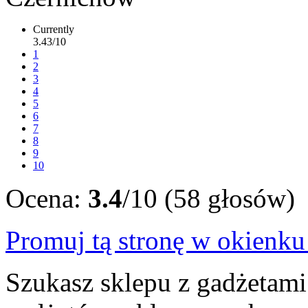
Currently
3.43/10
1
2
3
4
5
6
7
8
9
10
Ocena:
3.4
/10 (58 głosów)
Promuj tą stronę w okienk
Szukasz sklepu z gadżetami