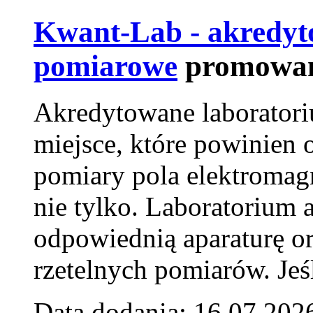
Kwant-Lab - akredyt
pomiarowe
promowan
Akredytowane laborator
miejsce, które powinien 
pomiary pola elektromag
nie tylko. Laboratorium
odpowiednią aparaturę o
rzetelnych pomiarów. Jeśl
Data dodania: 16.07.202