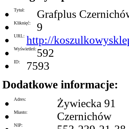
Tytuł:
Grafplus Czernichó
Kliknięć:
9
URL:
http://koszulkowyskle
Wyświetleń:
592
ID:
7593
Dodatkowe informacje:
Adres:
Żywiecka 91
Miasto:
Czernichów
NIP: