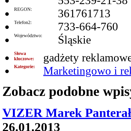
553-239-21-38
REGON:
361761713
Telefon2:
733-664-760
Województwo:
Śląskie
Słowa
gadżety reklamowe
kluczowe:
Kategorie:
Marketingowo i r
Zobacz podobne wpisy
VIZER Marek Panterał
26.01.2013