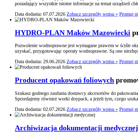
posiadający wszystkie istotne informacje na temat urządzeń ch
Data dodania: 07.07.2026
Zobacz szczegóły wpisu »
Promuj s
HYDRO-PLAN Maków Mazowiecki
p
Pozwolenie wodnoprawne jest wymagane prawem w ściśle okre
uzyskać, przygotowując operaty wodnoprawne. Są one niezbę
Data dodania: 29.06.2026
Zobacz szczegóły wpisu »
Promuj s
Producent opakowań foliowych
promow
Szukasz godnego zaufania dostawcy akcesoriów do pakowania? 
Sprzedajemy również worki doypack, a jeżeli tym, czego szukasz,
Data dodania: 02.07.2026
Zobacz szczegóły wpisu »
Promuj s
Archiwizacja dokumentacji medycznej