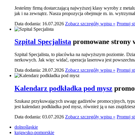
Jesteśmy firmą dostarczającą najwyższej klasy wyroby z meta
jak i na zewnątrz. Nasza propozycja obejmuje m. in. wytrzymał
Data dodania: 16.07.2026
Zobacz szczegóły wpisu »
Promuj s
Szpital Specjalista
promowane strony w
Szpital Specjalista, to placówka na najwyższym poziomie. Dzia
nerkowych. Jak więc widać, operacja laserowa jest powszechn
Data dodania: 28.07.2026
Zobacz szczegóły wpisu »
Promuj s
Kalendarz podkładka pod mysz
promow
Szukasz przykuwających uwagę gadżetów promocyjnych, typu p
jest kalendarz podkładka pod mysz, również ją u nas znajdziesz.
Data dodania: 03.07.2026
Zobacz szczegóły wpisu »
Promuj s
dolnośląskie
kujawsko-pomorskie