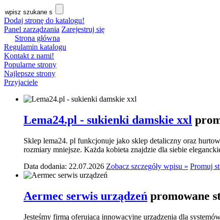
Dodaj stronę do katalogu!
Panel zarządzania
Zarejestruj się
Strona główna
Regulamin katalogu
Kontakt z nami!
Popularne strony
Najlepsze strony
Przyjaciele
Lema24.pl - sukienki damskie xxl
prom
Sklep lema24. pl funkcjonuje jako sklep detaliczny oraz hurtow
rozmiary mniejsze. Każda kobieta znajdzie dla siebie elegancki
Data dodania: 22.07.2026
Zobacz szczegóły wpisu »
Promuj s
Aermec serwis urządzeń
promowane st
Jesteśmy firmą oferującą innowacyjne urządzenia dla systemó