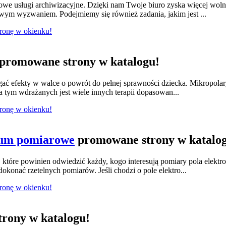
we usługi archiwizacyjne. Dzięki nam Twoje biuro zyska więcej wol
owym wyzwaniem. Podejmiemy się również zadania, jakim jest ...
tronę w okienku!
promowane strony w katalogu!
ągać efekty w walce o powrót do pełnej sprawności dziecka. Mikropola
 tym wdrażanych jest wiele innych terapii dopasowan...
tronę w okienku!
ium pomiarowe
promowane strony w katalo
tóre powinien odwiedzić każdy, kogo interesują pomiary pola elektr
konać rzetelnych pomiarów. Jeśli chodzi o pole elektro...
tronę w okienku!
rony w katalogu!