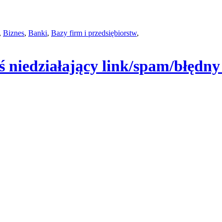
,
Biznes
,
Banki
,
Bazy firm i przedsiębiorstw
,
ś niedziałający link/spam/błędny