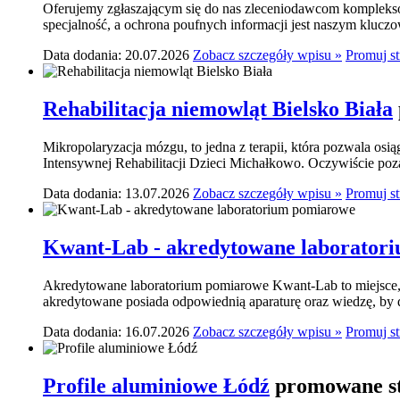
Oferujemy zgłaszającym się do nas zleceniodawcom komplekso
specjalność, a ochrona poufnych informacji jest naszym klucz
Data dodania: 20.07.2026
Zobacz szczegóły wpisu »
Promuj s
Rehabilitacja niemowląt Bielsko Biała
Mikropolaryzacja mózgu, to jedna z terapii, która pozwala osi
Intensywnej Rehabilitacji Dzieci Michałkowo. Oczywiście poza
Data dodania: 13.07.2026
Zobacz szczegóły wpisu »
Promuj s
Kwant-Lab - akredytowane laborator
Akredytowane laboratorium pomiarowe Kwant-Lab to miejsce, k
akredytowane posiada odpowiednią aparaturę oraz wiedzę, by do
Data dodania: 16.07.2026
Zobacz szczegóły wpisu »
Promuj s
Profile aluminiowe Łódź
promowane st