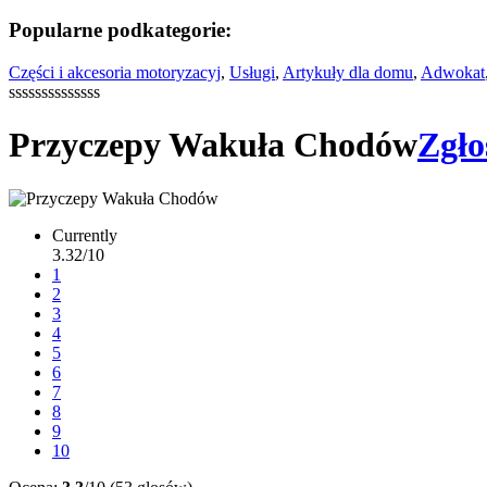
Popularne podkategorie:
Części i akcesoria motoryzacyj
,
Usługi
,
Artykuły dla domu
,
Adwokat
ssssssssssssss
Przyczepy Wakuła Chodów
Zgło
Currently
3.32/10
1
2
3
4
5
6
7
8
9
10