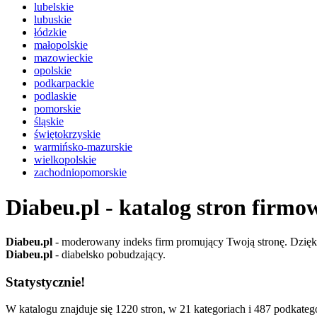
lubelskie
lubuskie
łódzkie
małopolskie
mazowieckie
opolskie
podkarpackie
podlaskie
pomorskie
śląskie
świętokrzyskie
warmińsko-mazurskie
wielkopolskie
zachodniopomorskie
Diabeu.pl - katalog stron firmo
Diabeu.pl
- moderowany indeks firm promujący Twoją stronę. Dzięki 
Diabeu.pl
- diabelsko pobudzający.
Statystycznie!
W katalogu znajduje się 1220 stron, w 21 kategoriach i 487 podkatego