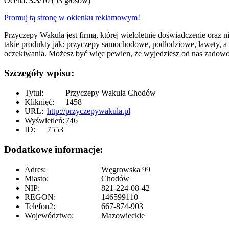
Ocena:
3.3
/10 (53 głosów)
Promuj tą stronę w okienku reklamowym!
Przyczepy Wakuła jest firmą, której wieloletnie doświadczenie oraz
takie produkty jak: przyczepy samochodowe, podłodziowe, lawety, a 
oczekiwania. Możesz być więc pewien, że wyjedziesz od nas zadowo
Szczegóły wpisu:
Tytuł:
Przyczepy Wakuła Chodów
Kliknięć:
1458
URL:
http://przyczepywakula.pl
Wyświetleń:
746
ID:
7553
Dodatkowe informacje:
Adres:
Węgrowska 99
Miasto:
Chodów
NIP:
821-224-08-42
REGON:
146599110
Telefon2:
667-874-903
Województwo:
Mazowieckie